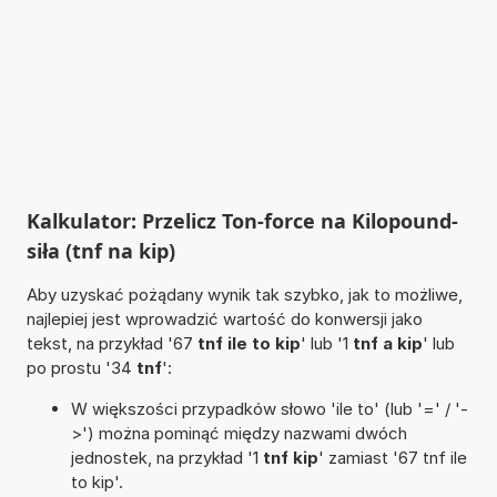
Kalkulator: Przelicz Ton-force na Kilopound-
siła (tnf na kip)
Aby uzyskać pożądany wynik tak szybko, jak to możliwe,
najlepiej jest wprowadzić wartość do konwersji jako
tekst, na przykład '67
tnf ile to kip
' lub '1
tnf a kip
' lub
po prostu '34
tnf
':
W większości przypadków słowo 'ile to' (lub '=' / '-
>') można pominąć między nazwami dwóch
jednostek, na przykład '1
tnf kip
' zamiast '67 tnf ile
to kip'.