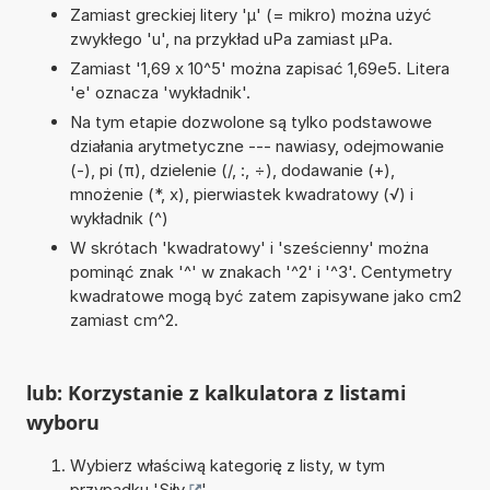
Zamiast greckiej litery 'µ' (= mikro) można użyć
zwykłego 'u', na przykład uPa zamiast µPa.
Zamiast '1,69 x 10^5' można zapisać 1,69e5. Litera
'e' oznacza 'wykładnik'.
Na tym etapie dozwolone są tylko podstawowe
działania arytmetyczne --- nawiasy, odejmowanie
(-), pi (π), dzielenie (/, :, ÷), dodawanie (+),
mnożenie (*, x), pierwiastek kwadratowy (√) i
wykładnik (^)
W skrótach 'kwadratowy' i 'sześcienny' można
pominąć znak '^' w znakach '^2' i '^3'. Centymetry
kwadratowe mogą być zatem zapisywane jako cm2
zamiast cm^2.
lub: Korzystanie z kalkulatora z listami
wyboru
Wybierz właściwą kategorię z listy, w tym
przypadku '
Siły
'.