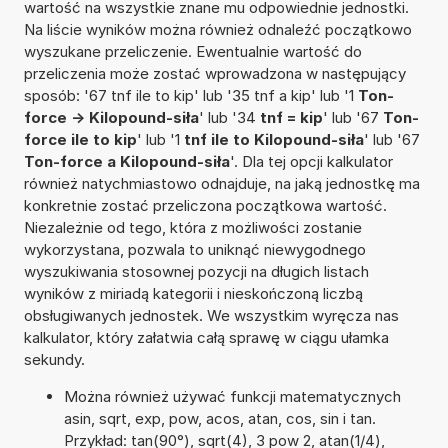
wartość na wszystkie znane mu odpowiednie jednostki.
Na liście wyników można również odnaleźć początkowo
wyszukane przeliczenie. Ewentualnie wartość do
przeliczenia może zostać wprowadzona w następujący
sposób: '67 tnf ile to kip' lub '35 tnf a kip' lub '1
Ton-
force -> Kilopound-siła
' lub '34
tnf = kip
' lub '67
Ton-
force ile to kip
' lub '1
tnf ile to Kilopound-siła
' lub '67
Ton-force a Kilopound-siła
'. Dla tej opcji kalkulator
również natychmiastowo odnajduje, na jaką jednostkę ma
konkretnie zostać przeliczona początkowa wartość.
Niezależnie od tego, która z możliwości zostanie
wykorzystana, pozwala to uniknąć niewygodnego
wyszukiwania stosownej pozycji na długich listach
wyników z miriadą kategorii i nieskończoną liczbą
obsługiwanych jednostek. We wszystkim wyręcza nas
kalkulator, który załatwia całą sprawę w ciągu ułamka
sekundy.
Można również używać funkcji matematycznych
asin, sqrt, exp, pow, acos, atan, cos, sin i tan.
Przykład: tan(90°), sqrt(4), 3 pow 2, atan(1/4),