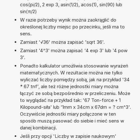
cos(pi/2), 2 exp 3, asin(1/2), acos(1), sin(90) lub
sin(π/2)
W razie potrzeby wynik można zaokrąglić do
określonej liczby miejsc po przecinku, jeśli ma to
sens.
Zamiast '√36' można zapisać 'sqrt 36'.
Zamiast '4^3' można zapisać '4 exp 3' lub '4 pow
3'.
Ponadto kalkulator umożliwia stosowanie wyrażeń
matematycznych. W rezultacie można nie tylko
wyliczać liczby pomiędzy sobą, jak na przykład '34
* 67 tnf', ale też różne jednostki miary można
łączyć ze sobą bezpośrednio w przeliczeniu. Może
to wyglądać na przykład tak: '67 Ton-force + 1
Kilopound-siła' lub '1mm x 34cm x 67dm = ? cm^3'.
Oczywiście jednostki miary połączone w ten
sposób muszą pasować do siebie i mieć sens w
danej kombinacji.
Jeśli przy opcji 'Liczby w zapisie naukowym'