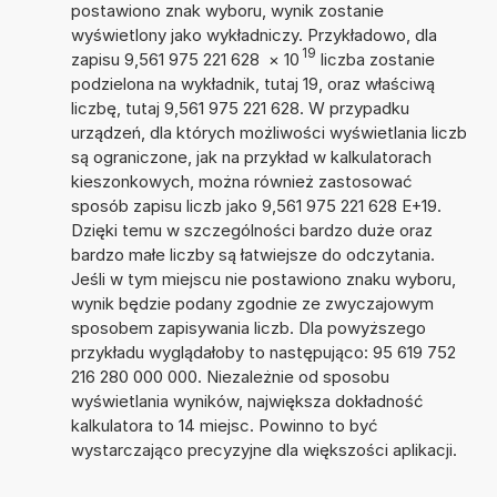
postawiono znak wyboru, wynik zostanie
wyświetlony jako wykładniczy. Przykładowo, dla
19
zapisu 9,561 975 221 628
×
10
liczba zostanie
podzielona na wykładnik, tutaj 19, oraz właściwą
liczbę, tutaj 9,561 975 221 628. W przypadku
urządzeń, dla których możliwości wyświetlania liczb
są ograniczone, jak na przykład w kalkulatorach
kieszonkowych, można również zastosować
sposób zapisu liczb jako 9,561 975 221 628 E+19.
Dzięki temu w szczególności bardzo duże oraz
bardzo małe liczby są łatwiejsze do odczytania.
Jeśli w tym miejscu nie postawiono znaku wyboru,
wynik będzie podany zgodnie ze zwyczajowym
sposobem zapisywania liczb. Dla powyższego
przykładu wyglądałoby to następująco: 95 619 752
216 280 000 000. Niezależnie od sposobu
wyświetlania wyników, największa dokładność
kalkulatora to 14 miejsc. Powinno to być
wystarczająco precyzyjne dla większości aplikacji.