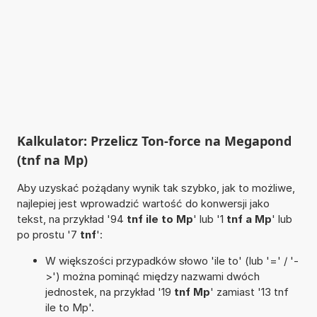
Kalkulator: Przelicz Ton-force na Megapond
(tnf na Mp)
Aby uzyskać pożądany wynik tak szybko, jak to możliwe,
najlepiej jest wprowadzić wartość do konwersji jako
tekst, na przykład '94
tnf ile to Mp
' lub '1
tnf a Mp
' lub
po prostu '7
tnf
':
W większości przypadków słowo 'ile to' (lub '=' / '-
>') można pominąć między nazwami dwóch
jednostek, na przykład '19
tnf Mp
' zamiast '13 tnf
ile to Mp'.