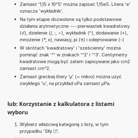
Zamiast '1,15 x 10^5' można zapisać 1,15e5. Litera 'e'
oznacza 'wykładnik'.
Na tym etapie dozwolone są tylko podstawowe
działania arytmetyczne --- pierwiastek kwadratowy
(√), dzielenie (/, :, ÷), wykładnik (^), dodawanie (+),
mnożenie (*, x), nawiasy, pi (π) i odejmowanie (-)
W skrótach 'kwadratowy' i 'sześcienny' można
pominąć znak '^' w znakach '^2' i '^3'. Centymetry
kwadratowe mogą być zatem zapisywane jako cm2
zamiast cm^2.
Zamiast greckiej litery 'µ' (= mikro) można użyć
zwykłego 'u', na przykład uPa zamiast µPa.
lub: Korzystanie z kalkulatora z listami
wyboru
Wybierz właściwą kategorię z listy, w tym
przypadku '
Siły
'.