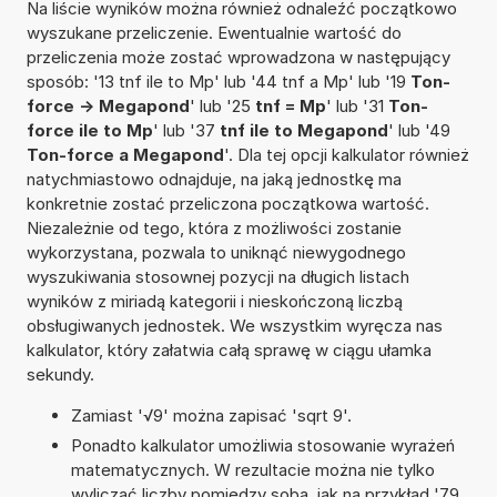
Na liście wyników można również odnaleźć początkowo
wyszukane przeliczenie. Ewentualnie wartość do
przeliczenia może zostać wprowadzona w następujący
sposób: '13 tnf ile to Mp' lub '44 tnf a Mp' lub '19
Ton-
force -> Megapond
' lub '25
tnf = Mp
' lub '31
Ton-
force ile to Mp
' lub '37
tnf ile to Megapond
' lub '49
Ton-force a Megapond
'. Dla tej opcji kalkulator również
natychmiastowo odnajduje, na jaką jednostkę ma
konkretnie zostać przeliczona początkowa wartość.
Niezależnie od tego, która z możliwości zostanie
wykorzystana, pozwala to uniknąć niewygodnego
wyszukiwania stosownej pozycji na długich listach
wyników z miriadą kategorii i nieskończoną liczbą
obsługiwanych jednostek. We wszystkim wyręcza nas
kalkulator, który załatwia całą sprawę w ciągu ułamka
sekundy.
Zamiast '√9' można zapisać 'sqrt 9'.
Ponadto kalkulator umożliwia stosowanie wyrażeń
matematycznych. W rezultacie można nie tylko
wyliczać liczby pomiędzy sobą, jak na przykład '79