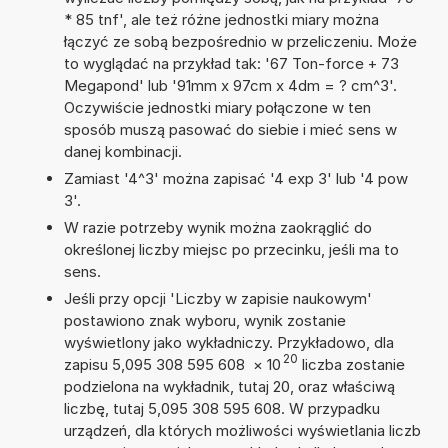
* 85 tnf', ale też różne jednostki miary można
łączyć ze sobą bezpośrednio w przeliczeniu. Może
to wyglądać na przykład tak: '67 Ton-force + 73
Megapond' lub '91mm x 97cm x 4dm = ? cm^3'.
Oczywiście jednostki miary połączone w ten
sposób muszą pasować do siebie i mieć sens w
danej kombinacji.
Zamiast '4^3' można zapisać '4 exp 3' lub '4 pow
3'.
W razie potrzeby wynik można zaokrąglić do
określonej liczby miejsc po przecinku, jeśli ma to
sens.
Jeśli przy opcji 'Liczby w zapisie naukowym'
postawiono znak wyboru, wynik zostanie
wyświetlony jako wykładniczy. Przykładowo, dla
20
zapisu 5,095 308 595 608
×
10
liczba zostanie
podzielona na wykładnik, tutaj 20, oraz właściwą
liczbę, tutaj 5,095 308 595 608. W przypadku
urządzeń, dla których możliwości wyświetlania liczb