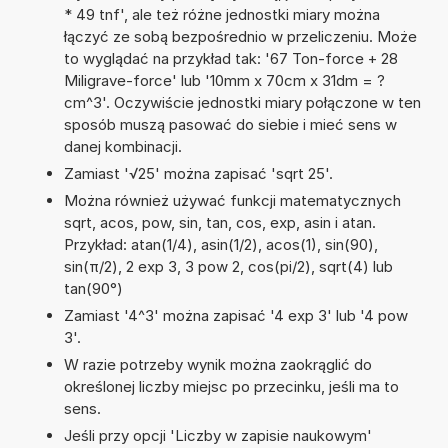
* 49 tnf', ale też różne jednostki miary można
łączyć ze sobą bezpośrednio w przeliczeniu. Może
to wyglądać na przykład tak: '67 Ton-force + 28
Miligrave-force' lub '10mm x 70cm x 31dm = ?
cm^3'. Oczywiście jednostki miary połączone w ten
sposób muszą pasować do siebie i mieć sens w
danej kombinacji.
Zamiast '√25' można zapisać 'sqrt 25'.
Można również używać funkcji matematycznych
sqrt, acos, pow, sin, tan, cos, exp, asin i atan.
Przykład: atan(1/4), asin(1/2), acos(1), sin(90),
sin(π/2), 2 exp 3, 3 pow 2, cos(pi/2), sqrt(4) lub
tan(90°)
Zamiast '4^3' można zapisać '4 exp 3' lub '4 pow
3'.
W razie potrzeby wynik można zaokrąglić do
określonej liczby miejsc po przecinku, jeśli ma to
sens.
Jeśli przy opcji 'Liczby w zapisie naukowym'