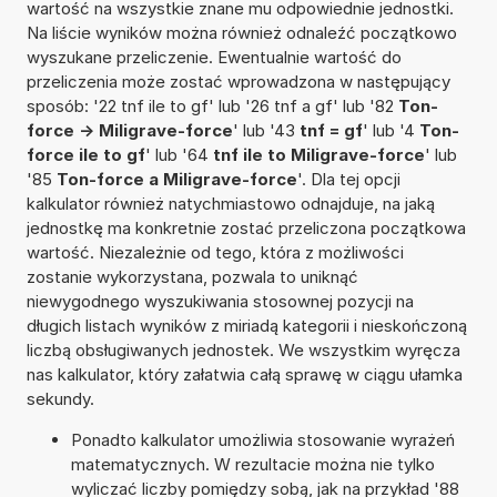
wartość na wszystkie znane mu odpowiednie jednostki.
Na liście wyników można również odnaleźć początkowo
wyszukane przeliczenie. Ewentualnie wartość do
przeliczenia może zostać wprowadzona w następujący
sposób: '22 tnf ile to gf' lub '26 tnf a gf' lub '82
Ton-
force -> Miligrave-force
' lub '43
tnf = gf
' lub '4
Ton-
force ile to gf
' lub '64
tnf ile to Miligrave-force
' lub
'85
Ton-force a Miligrave-force
'. Dla tej opcji
kalkulator również natychmiastowo odnajduje, na jaką
jednostkę ma konkretnie zostać przeliczona początkowa
wartość. Niezależnie od tego, która z możliwości
zostanie wykorzystana, pozwala to uniknąć
niewygodnego wyszukiwania stosownej pozycji na
długich listach wyników z miriadą kategorii i nieskończoną
liczbą obsługiwanych jednostek. We wszystkim wyręcza
nas kalkulator, który załatwia całą sprawę w ciągu ułamka
sekundy.
Ponadto kalkulator umożliwia stosowanie wyrażeń
matematycznych. W rezultacie można nie tylko
wyliczać liczby pomiędzy sobą, jak na przykład '88