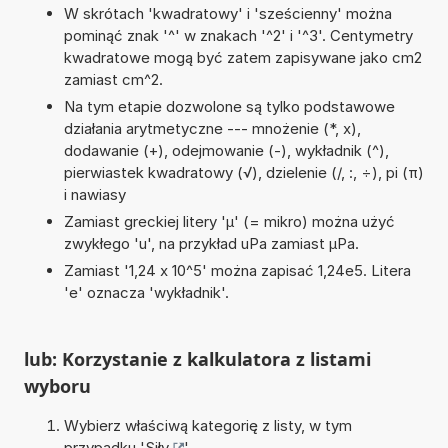
W skrótach 'kwadratowy' i 'sześcienny' można
pominąć znak '^' w znakach '^2' i '^3'. Centymetry
kwadratowe mogą być zatem zapisywane jako cm2
zamiast cm^2.
Na tym etapie dozwolone są tylko podstawowe
działania arytmetyczne --- mnożenie (*, x),
dodawanie (+), odejmowanie (-), wykładnik (^),
pierwiastek kwadratowy (√), dzielenie (/, :, ÷), pi (π)
i nawiasy
Zamiast greckiej litery 'µ' (= mikro) można użyć
zwykłego 'u', na przykład uPa zamiast µPa.
Zamiast '1,24 x 10^5' można zapisać 1,24e5. Litera
'e' oznacza 'wykładnik'.
lub: Korzystanie z kalkulatora z listami
wyboru
Wybierz właściwą kategorię z listy, w tym
przypadku '
Siły
'.