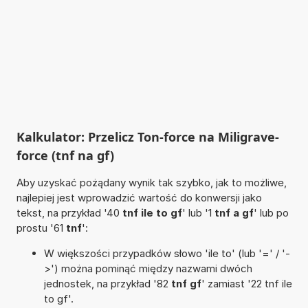
Kalkulator: Przelicz Ton-force na Miligrave-
force (tnf na gf)
Aby uzyskać pożądany wynik tak szybko, jak to możliwe,
najlepiej jest wprowadzić wartość do konwersji jako
tekst, na przykład '40
tnf ile to gf
' lub '1
tnf a gf
' lub po
prostu '61
tnf
':
W większości przypadków słowo 'ile to' (lub '=' / '-
>') można pominąć między nazwami dwóch
jednostek, na przykład '82
tnf gf
' zamiast '22 tnf ile
to gf'.