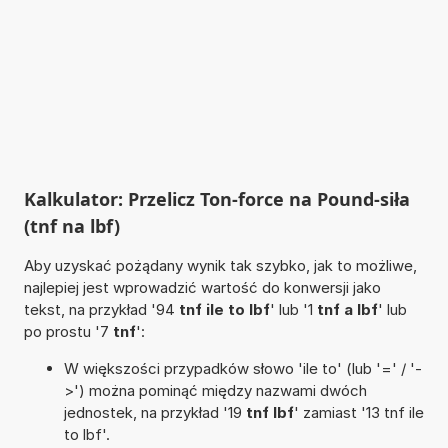
Kalkulator: Przelicz Ton-force na Pound-siła
(tnf na lbf)
Aby uzyskać pożądany wynik tak szybko, jak to możliwe,
najlepiej jest wprowadzić wartość do konwersji jako
tekst, na przykład '94
tnf ile to lbf
' lub '1
tnf a lbf
' lub
po prostu '7
tnf
':
W większości przypadków słowo 'ile to' (lub '=' / '-
>') można pominąć między nazwami dwóch
jednostek, na przykład '19
tnf lbf
' zamiast '13 tnf ile
to lbf'.