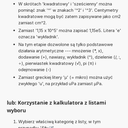
W skrótach 'kwadratowy' i 'sześcienny' można
pominąć znak '^' w znakach '^2' i '^3'. Centymetry
kwadratowe mogą być zatem zapisywane jako cm2
zamiast cm^2.
Zamiast '1,15 x 10^5' można zapisać 1,15e5. Litera 'e'
oznacza 'wykładnik'.
Na tym etapie dozwolone są tylko podstawowe
działania arytmetyczne --- mnożenie (*, x),
dodawanie (+), nawiasy, wykładnik (^), dzielenie (/, :,
÷), pierwiastek kwadratowy (√), pi (π) i
odejmowanie (-)
Zamiast greckiej litery 'µ' (= mikro) można użyć
zwykłego 'u', na przykład uPa zamiast µPa.
lub: Korzystanie z kalkulatora z listami
wyboru
Wybierz właściwą kategorię z listy, w tym
przypadku '
Siły
'.