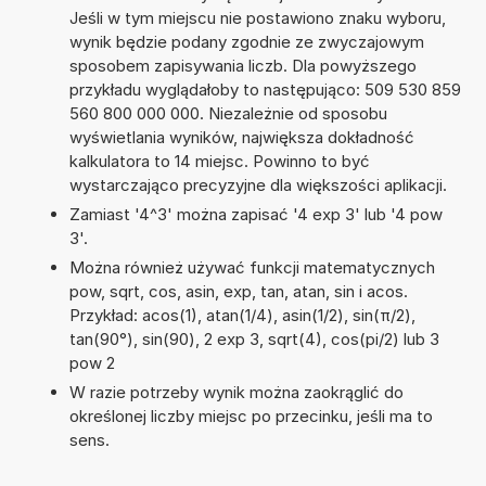
Jeśli w tym miejscu nie postawiono znaku wyboru,
wynik będzie podany zgodnie ze zwyczajowym
sposobem zapisywania liczb. Dla powyższego
przykładu wyglądałoby to następująco: 509 530 859
560 800 000 000. Niezależnie od sposobu
wyświetlania wyników, największa dokładność
kalkulatora to 14 miejsc. Powinno to być
wystarczająco precyzyjne dla większości aplikacji.
Zamiast '4^3' można zapisać '4 exp 3' lub '4 pow
3'.
Można również używać funkcji matematycznych
pow, sqrt, cos, asin, exp, tan, atan, sin i acos.
Przykład: acos(1), atan(1/4), asin(1/2), sin(π/2),
tan(90°), sin(90), 2 exp 3, sqrt(4), cos(pi/2) lub 3
pow 2
W razie potrzeby wynik można zaokrąglić do
określonej liczby miejsc po przecinku, jeśli ma to
sens.