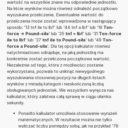
wartość na wszystkie znane mu odpowiednie jednostki.
Na liście wyników można również odnaleźć początkowo
wyszukane przeliczenie. Ewentualnie wartość do
przeliczenia może zostać wprowadzona w następujący
sposób: '13 tnf ile to lbf' lub '44 tnf a lbf' lub '19
Ton-
force -> Pound-siła
' lub '25
tnf = lbf
' lub '31
Ton-force
ile to lbf
' lub '37
tnf ile to Pound-siła
' lub '49
Ton-
force a Pound-siła
'. Dla tej opcji kalkulator również
natychmiastowo odnajduje, na jaką jednostkę ma
konkretnie zostać przeliczona początkowa wartość.
Niezależnie od tego, która z możliwości zostanie
wykorzystana, pozwala to uniknąć niewygodnego
wyszukiwania stosownej pozycji na długich listach
wyników z miriadą kategorii i nieskończoną liczbą
obsługiwanych jednostek. We wszystkim wyręcza nas
kalkulator, który załatwia całą sprawę w ciągu ułamka
sekundy.
Ponadto kalkulator umożliwia stosowanie wyrażeń
matematycznych. W rezultacie można nie tylko
wyliczać liczby pomiędzy sobą, jak na przykład '79