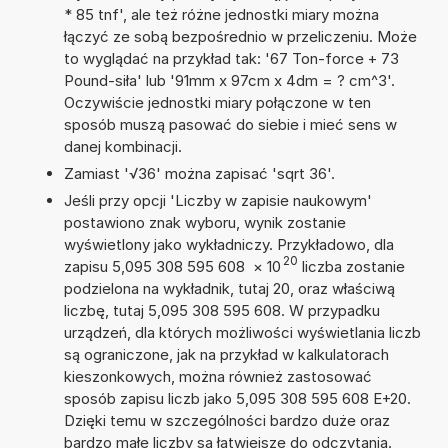
* 85 tnf', ale też różne jednostki miary można
łączyć ze sobą bezpośrednio w przeliczeniu. Może
to wyglądać na przykład tak: '67 Ton-force + 73
Pound-siła' lub '91mm x 97cm x 4dm = ? cm^3'.
Oczywiście jednostki miary połączone w ten
sposób muszą pasować do siebie i mieć sens w
danej kombinacji.
Zamiast '√36' można zapisać 'sqrt 36'.
Jeśli przy opcji 'Liczby w zapisie naukowym'
postawiono znak wyboru, wynik zostanie
wyświetlony jako wykładniczy. Przykładowo, dla
20
zapisu 5,095 308 595 608
×
10
liczba zostanie
podzielona na wykładnik, tutaj 20, oraz właściwą
liczbę, tutaj 5,095 308 595 608. W przypadku
urządzeń, dla których możliwości wyświetlania liczb
są ograniczone, jak na przykład w kalkulatorach
kieszonkowych, można również zastosować
sposób zapisu liczb jako 5,095 308 595 608 E+20.
Dzięki temu w szczególności bardzo duże oraz
bardzo małe liczby są łatwiejsze do odczytania.