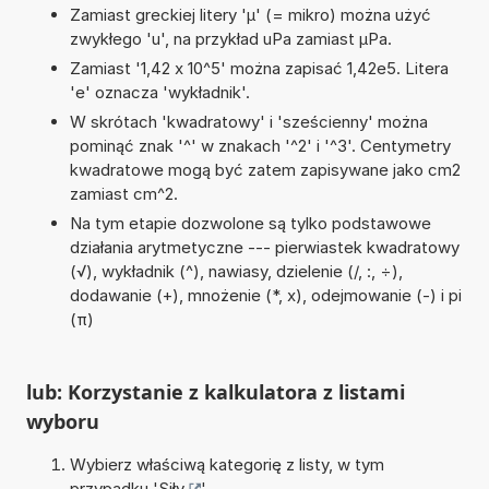
Zamiast greckiej litery 'µ' (= mikro) można użyć
zwykłego 'u', na przykład uPa zamiast µPa.
Zamiast '1,42 x 10^5' można zapisać 1,42e5. Litera
'e' oznacza 'wykładnik'.
W skrótach 'kwadratowy' i 'sześcienny' można
pominąć znak '^' w znakach '^2' i '^3'. Centymetry
kwadratowe mogą być zatem zapisywane jako cm2
zamiast cm^2.
Na tym etapie dozwolone są tylko podstawowe
działania arytmetyczne --- pierwiastek kwadratowy
(√), wykładnik (^), nawiasy, dzielenie (/, :, ÷),
dodawanie (+), mnożenie (*, x), odejmowanie (-) i pi
(π)
lub: Korzystanie z kalkulatora z listami
wyboru
Wybierz właściwą kategorię z listy, w tym
przypadku '
Siły
'.