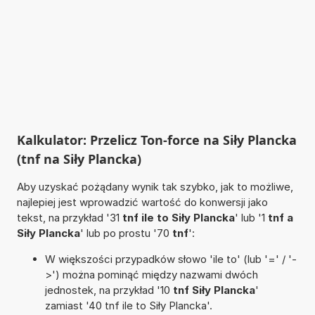
Kalkulator: Przelicz Ton-force na Siły Plancka
(tnf na Siły Plancka)
Aby uzyskać pożądany wynik tak szybko, jak to możliwe,
najlepiej jest wprowadzić wartość do konwersji jako
tekst, na przykład '31
tnf ile to Siły Plancka
' lub '1
tnf a
Siły Plancka
' lub po prostu '70
tnf
':
W większości przypadków słowo 'ile to' (lub '=' / '-
>') można pominąć między nazwami dwóch
jednostek, na przykład '10
tnf Siły Plancka
'
zamiast '40 tnf ile to Siły Plancka'.