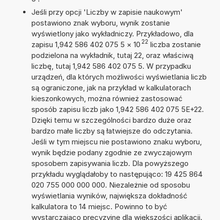
Jeśli przy opcji 'Liczby w zapisie naukowym'
postawiono znak wyboru, wynik zostanie
wyświetlony jako wykładniczy. Przykładowo, dla
22
zapisu 1,942 586 402 075 5
×
10
liczba zostanie
podzielona na wykładnik, tutaj 22, oraz właściwą
liczbę, tutaj 1,942 586 402 075 5. W przypadku
urządzeń, dla których możliwości wyświetlania liczb
są ograniczone, jak na przykład w kalkulatorach
kieszonkowych, można również zastosować
sposób zapisu liczb jako 1,942 586 402 075 5E+22.
Dzięki temu w szczególności bardzo duże oraz
bardzo małe liczby są łatwiejsze do odczytania.
Jeśli w tym miejscu nie postawiono znaku wyboru,
wynik będzie podany zgodnie ze zwyczajowym
sposobem zapisywania liczb. Dla powyższego
przykładu wyglądałoby to następująco: 19 425 864
020 755 000 000 000. Niezależnie od sposobu
wyświetlania wyników, największa dokładność
kalkulatora to 14 miejsc. Powinno to być
wystarczająco precyzyjne dla większości aplikacji.