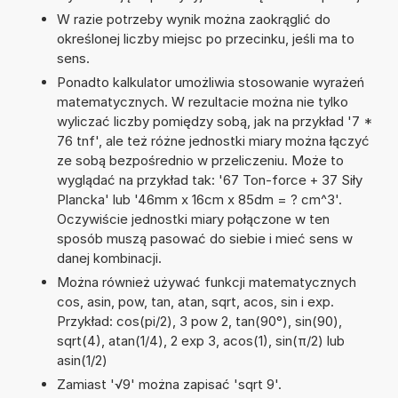
W razie potrzeby wynik można zaokrąglić do
określonej liczby miejsc po przecinku, jeśli ma to
sens.
Ponadto kalkulator umożliwia stosowanie wyrażeń
matematycznych. W rezultacie można nie tylko
wyliczać liczby pomiędzy sobą, jak na przykład '7 *
76 tnf', ale też różne jednostki miary można łączyć
ze sobą bezpośrednio w przeliczeniu. Może to
wyglądać na przykład tak: '67 Ton-force + 37 Siły
Plancka' lub '46mm x 16cm x 85dm = ? cm^3'.
Oczywiście jednostki miary połączone w ten
sposób muszą pasować do siebie i mieć sens w
danej kombinacji.
Można również używać funkcji matematycznych
cos, asin, pow, tan, atan, sqrt, acos, sin i exp.
Przykład: cos(pi/2), 3 pow 2, tan(90°), sin(90),
sqrt(4), atan(1/4), 2 exp 3, acos(1), sin(π/2) lub
asin(1/2)
Zamiast '√9' można zapisać 'sqrt 9'.