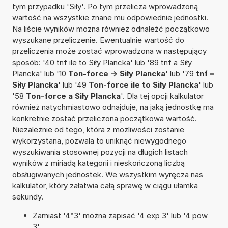
tym przypadku 'Siły'. Po tym przelicza wprowadzoną
wartość na wszystkie znane mu odpowiednie jednostki.
Na liście wyników można również odnaleźć początkowo
wyszukane przeliczenie. Ewentualnie wartość do
przeliczenia może zostać wprowadzona w następujący
sposób: '40 tnf ile to Siły Plancka' lub '89 tnf a Siły
Plancka' lub '10
Ton-force -> Siły Plancka
' lub '79
tnf =
Siły Plancka
' lub '49
Ton-force ile to Siły Plancka
' lub
'58
Ton-force a Siły Plancka
'. Dla tej opcji kalkulator
również natychmiastowo odnajduje, na jaką jednostkę ma
konkretnie zostać przeliczona początkowa wartość.
Niezależnie od tego, która z możliwości zostanie
wykorzystana, pozwala to uniknąć niewygodnego
wyszukiwania stosownej pozycji na długich listach
wyników z miriadą kategorii i nieskończoną liczbą
obsługiwanych jednostek. We wszystkim wyręcza nas
kalkulator, który załatwia całą sprawę w ciągu ułamka
sekundy.
Zamiast '4^3' można zapisać '4 exp 3' lub '4 pow
3'.