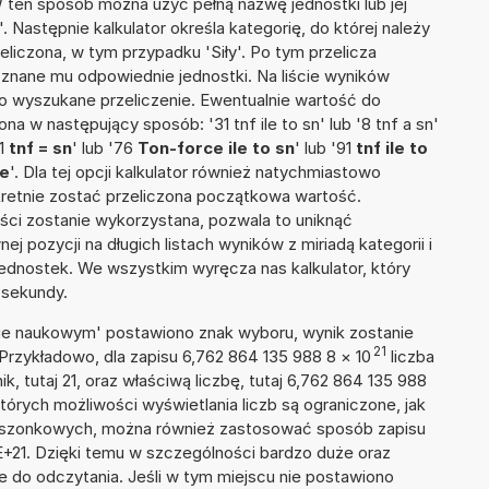
W ten sposób można użyć pełną nazwę jednostki lub jej
'. Następnie kalkulator określa kategorię, do której należy
eliczona, w tym przypadku 'Siły'. Po tym przelicza
nane mu odpowiednie jednostki. Na liście wyników
 wyszukane przeliczenie. Ewentualnie wartość do
 w następujący sposób: '31 tnf ile to sn' lub '8 tnf a sn'
61
tnf = sn
' lub '76
Ton-force ile to sn
' lub '91
tnf ile to
ne
'. Dla tej opcji kalkulator również natychmiastowo
kretnie zostać przeliczona początkowa wartość.
ości zostanie wykorzystana, pozwala to uniknąć
pozycji na długich listach wyników z miriadą kategorii i
ednostek. We wszystkim wyręcza nas kalkulator, który
 sekundy.
isie naukowym' postawiono znak wyboru, wynik zostanie
21
Przykładowo, dla zapisu 6,762 864 135 988 8
×
10
liczba
k, tutaj 21, oraz właściwą liczbę, tutaj 6,762 864 135 988
tórych możliwości wyświetlania liczb są ograniczone, jak
kieszonkowych, można również zastosować sposób zapisu
E+21. Dzięki temu w szczególności bardzo duże oraz
ze do odczytania. Jeśli w tym miejscu nie postawiono