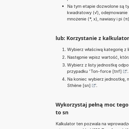
Na tym etapie dozwolone są ty
kwadratowy (√), odejmowanie (-)
mnożenie (*, x), nawiasy i pi (π
lub: Korzystanie z kalkulato
Wybierz właściwą kategorię z l
Następnie wpisz wartość, któr
Wybierz z listy jednostkę odpo
przypadku '
Ton-force [tnf]
'.
Na koniec wybierz jednostkę, 
Sthène [sn]
'.
Wykorzystaj pełną moc tego 
to sn
Kalkulator ten pozwala na wprowadze