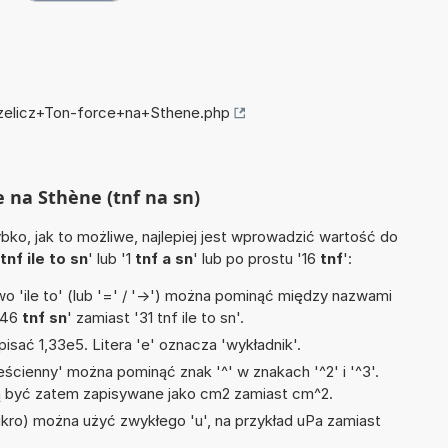
rzelicz+Ton-force+na+Sthene.php
e na Sthène (tnf na sn)
ko, jak to możliwe, najlepiej jest wprowadzić wartość do
tnf ile to sn
' lub '1
tnf a sn
' lub po prostu '16
tnf
':
 'ile to' (lub '=' / '->') można pominąć między nazwami
'46
tnf sn
' zamiast '31 tnf ile to sn'.
isać 1,33e5. Litera 'e' oznacza 'wykładnik'.
ścienny' można pominąć znak '^' w znakach '^2' i '^3'.
być zatem zapisywane jako cm2 zamiast cm^2.
mikro) można użyć zwykłego 'u', na przykład uPa zamiast