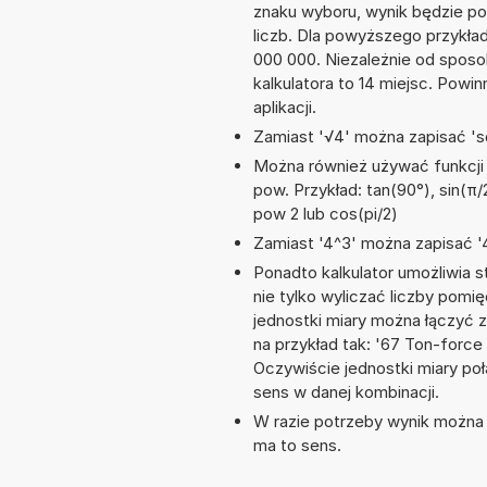
znaku wyboru, wynik będzie 
liczb. Dla powyższego przykła
000 000. Niezależnie od sposo
kalkulatora to 14 miejsc. Powi
aplikacji.
Zamiast '√4' można zapisać 'sq
Można również używać funkcji m
pow. Przykład: tan(90°), sin(π/2)
pow 2 lub cos(pi/2)
Zamiast '4^3' można zapisać '4
Ponadto kalkulator umożliwia
nie tylko wyliczać liczby pomięd
jednostki miary można łączyć 
na przykład tak: '67 Ton-forc
Oczywiście jednostki miary po
sens w danej kombinacji.
W razie potrzeby wynik można za
ma to sens.