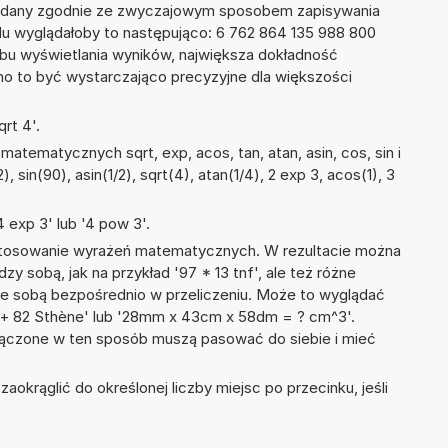
podany zgodnie ze zwyczajowym sposobem zapisywania
du wyglądałoby to następująco: 6 762 864 135 988 800
bu wyświetlania wyników, największa dokładność
nno to być wystarczająco precyzyjne dla większości
rt 4'.
atematycznych sqrt, exp, acos, tan, atan, asin, cos, sin i
, sin(90), asin(1/2), sqrt(4), atan(1/4), 2 exp 3, acos(1), 3
 exp 3' lub '4 pow 3'.
 stosowanie wyrażeń matematycznych. W rezultacie można
zy sobą, jak na przykład '97 * 13 tnf', ale też różne
ze sobą bezpośrednio w przeliczeniu. Może to wyglądać
e + 82 Sthène' lub '28mm x 43cm x 58dm = ? cm^3'.
łączone w ten sposób muszą pasować do siebie i mieć
okrąglić do określonej liczby miejsc po przecinku, jeśli