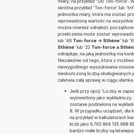
miary; na przykład '130 Ton-force'. 
skrótna przykład 'Ton-force' lub 'tnf
jednostka miary, która ma zostać prz
wprowadzoną wartość na wszystkie z
można również odnaleźć początkowo
przeliczenia może zostać wprowadzona
lub '46
Ton-force -> Sthène
' lub '
Sthène
' lub '22
Ton-force a Sthè
odnajduje, na jaką jednostkę ma kon
Niezależnie od tego, która z możliw
niewygodnego wyszukiwania stosownej 
nieskończoną liczbą obsługiwanych j
załatwia całą sprawę w ciągu ułamka
Jeśli przy opcji 'Liczby w zap
wyświetlony jako wykładniczy. 
zostanie podzielona na wykładni
8. W przypadku urządzeń, dla k
na przykład w kalkulatorach 
liczb jako 6,762 864 135 988 8
bardzo małe liczby są łatwiejs