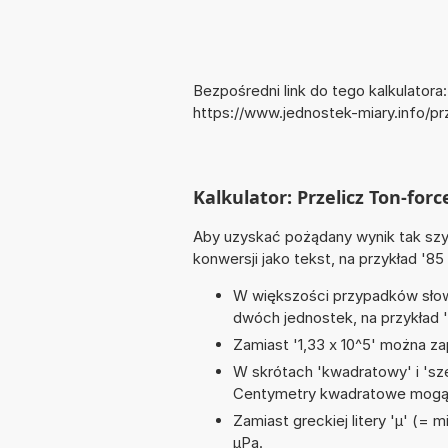
Bezpośredni link do tego kalkulatora:
https://www.jednostek-miary.info/p
Kalkulator: Przelicz Ton-forc
Aby uzyskać pożądany wynik tak szyb
konwersji jako tekst, na przykład '85
W większości przypadków słowo
dwóch jednostek, na przykład 
Zamiast '1,33 x 10^5' można zap
W skrótach 'kwadratowy' i 'sze
Centymetry kwadratowe mogą 
Zamiast greckiej litery 'µ' (= 
µPa.