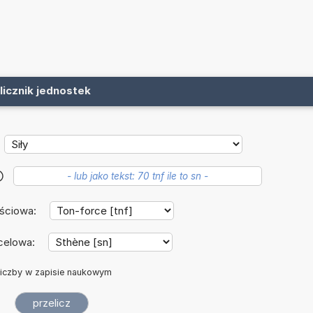
licznik jednostek
?
jściowa:
celowa:
iczby w zapisie naukowym