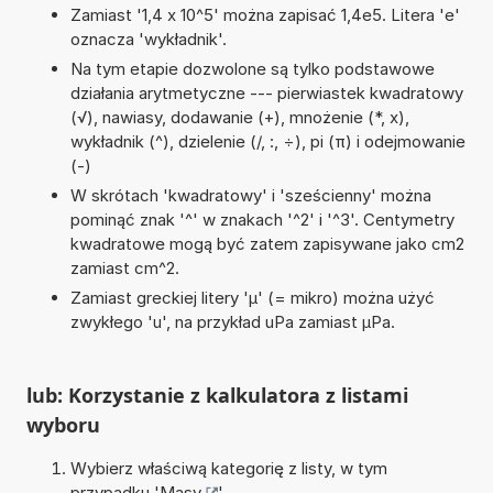
Zamiast '1,4 x 10^5' można zapisać 1,4e5. Litera 'e'
oznacza 'wykładnik'.
Na tym etapie dozwolone są tylko podstawowe
działania arytmetyczne --- pierwiastek kwadratowy
(√), nawiasy, dodawanie (+), mnożenie (*, x),
wykładnik (^), dzielenie (/, :, ÷), pi (π) i odejmowanie
(-)
W skrótach 'kwadratowy' i 'sześcienny' można
pominąć znak '^' w znakach '^2' i '^3'. Centymetry
kwadratowe mogą być zatem zapisywane jako cm2
zamiast cm^2.
Zamiast greckiej litery 'µ' (= mikro) można użyć
zwykłego 'u', na przykład uPa zamiast µPa.
lub: Korzystanie z kalkulatora z listami
wyboru
Wybierz właściwą kategorię z listy, w tym
przypadku '
Masy
'.