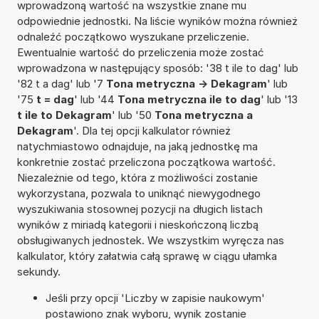
wprowadzoną wartość na wszystkie znane mu
odpowiednie jednostki. Na liście wyników można również
odnaleźć początkowo wyszukane przeliczenie.
Ewentualnie wartość do przeliczenia może zostać
wprowadzona w następujący sposób: '38 t ile to dag' lub
'82 t a dag' lub '7
Tona metryczna -> Dekagram
' lub
'75
t = dag
' lub '44
Tona metryczna ile to dag
' lub '13
t ile to Dekagram
' lub '50
Tona metryczna a
Dekagram
'. Dla tej opcji kalkulator również
natychmiastowo odnajduje, na jaką jednostkę ma
konkretnie zostać przeliczona początkowa wartość.
Niezależnie od tego, która z możliwości zostanie
wykorzystana, pozwala to uniknąć niewygodnego
wyszukiwania stosownej pozycji na długich listach
wyników z miriadą kategorii i nieskończoną liczbą
obsługiwanych jednostek. We wszystkim wyręcza nas
kalkulator, który załatwia całą sprawę w ciągu ułamka
sekundy.
Jeśli przy opcji 'Liczby w zapisie naukowym'
postawiono znak wyboru, wynik zostanie