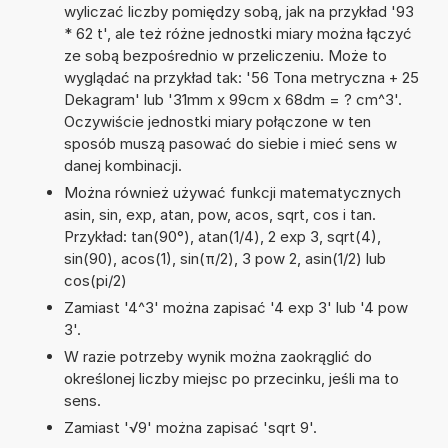
wyliczać liczby pomiędzy sobą, jak na przykład '93
* 62 t', ale też różne jednostki miary można łączyć
ze sobą bezpośrednio w przeliczeniu. Może to
wyglądać na przykład tak: '56 Tona metryczna + 25
Dekagram' lub '31mm x 99cm x 68dm = ? cm^3'.
Oczywiście jednostki miary połączone w ten
sposób muszą pasować do siebie i mieć sens w
danej kombinacji.
Można również używać funkcji matematycznych
asin, sin, exp, atan, pow, acos, sqrt, cos i tan.
Przykład: tan(90°), atan(1/4), 2 exp 3, sqrt(4),
sin(90), acos(1), sin(π/2), 3 pow 2, asin(1/2) lub
cos(pi/2)
Zamiast '4^3' można zapisać '4 exp 3' lub '4 pow
3'.
W razie potrzeby wynik można zaokrąglić do
określonej liczby miejsc po przecinku, jeśli ma to
sens.
Zamiast '√9' można zapisać 'sqrt 9'.