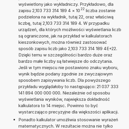
wyświetlony jako wykładniczy. Przykładowo, dla
22
zapisu 2,103 733 314 189 4
×
10
liczba zostanie
podzielona na wykładnik, tutaj 22, oraz właściwą
liczbę, tutaj 2,103 733 314 189 4. W przypadku
urządzeń, dla których możliwości wyświetlania liczb
są ograniczone, jak na przykład w kalkulatorach
kieszonkowych, można również zastosować
sposób zapisu liczb jako 2,103 733 314 189 4E+22.
Dzięki temu w szczególności bardzo duże oraz
bardzo małe liczby są łatwiejsze do odczytania.
Jeśli w tym miejscu nie postawiono znaku wyboru,
wynik będzie podany zgodnie ze zwyczajowym
sposobem zapisywania liczb. Dla powyższego
przykładu wyglądałoby to następująco: 21 037 333
141 894 000 000 000. Niezależnie od sposobu
wyświetlania wyników, największa dokładność
kalkulatora to 14 miejsc. Powinno to być
wystarczająco precyzyjne dla większości aplikacji.
Ponadto kalkulator umożliwia stosowanie wyrażeń
matematycznych. W rezultacie można nie tylko