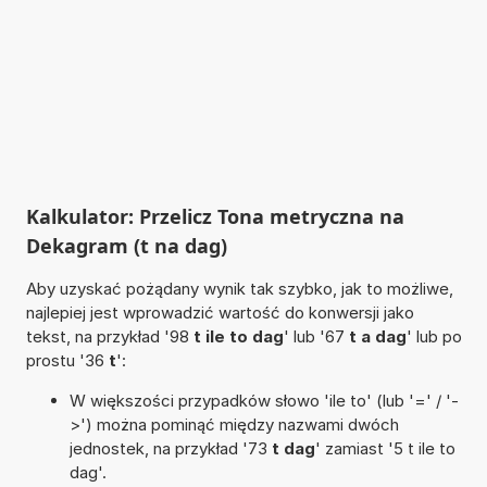
Kalkulator: Przelicz Tona metryczna na
Dekagram (t na dag)
Aby uzyskać pożądany wynik tak szybko, jak to możliwe,
najlepiej jest wprowadzić wartość do konwersji jako
tekst, na przykład '98
t ile to dag
' lub '67
t a dag
' lub po
prostu '36
t
':
W większości przypadków słowo 'ile to' (lub '=' / '-
>') można pominąć między nazwami dwóch
jednostek, na przykład '73
t dag
' zamiast '5 t ile to
dag'.