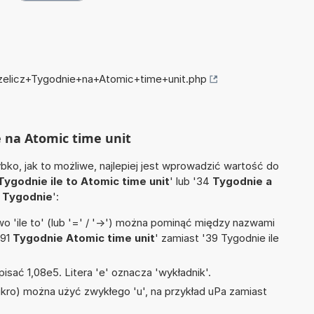
rzelicz+Tygodnie+na+Atomic+time+unit.php
e na Atomic time unit
ko, jak to możliwe, najlepiej jest wprowadzić wartość do
Tygodnie ile to Atomic time unit
' lub '34
Tygodnie a
6
Tygodnie
':
 'ile to' (lub '=' / '->') można pominąć między nazwami
'91
Tygodnie Atomic time unit
' zamiast '39 Tygodnie ile
isać 1,08e5. Litera 'e' oznacza 'wykładnik'.
mikro) można użyć zwykłego 'u', na przykład uPa zamiast