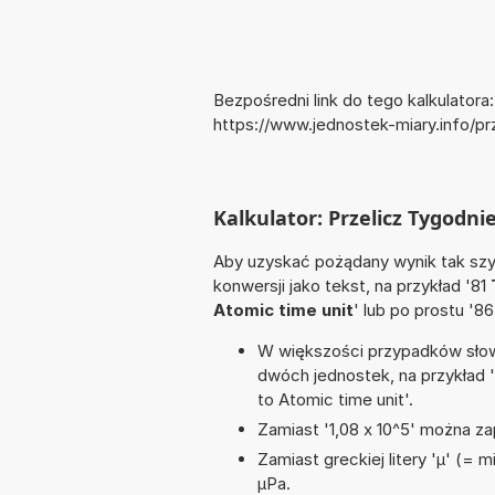
Bezpośredni link do tego kalkulatora:
https://www.jednostek-miary.info/p
Kalkulator: Przelicz Tygodni
Aby uzyskać pożądany wynik tak szyb
konwersji jako tekst, na przykład '81
Atomic time unit
' lub po prostu '8
W większości przypadków słowo
dwóch jednostek, na przykład 
to Atomic time unit'.
Zamiast '1,08 x 10^5' można zap
Zamiast greckiej litery 'µ' (= 
µPa.