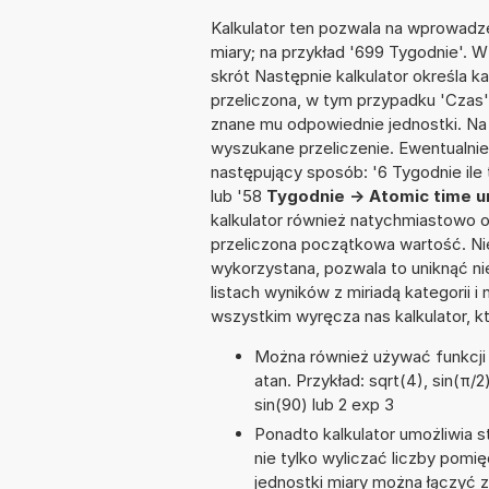
Kalkulator ten pozwala na wprowadze
miary; na przykład '699 Tygodnie'. 
skrót Następnie kalkulator określa k
przeliczona, w tym przypadku 'Czas
znane mu odpowiednie jednostki. Na
wyszukane przeliczenie. Ewentualni
następujący sposób: '6 Tygodnie ile 
lub '58
Tygodnie -> Atomic time u
kalkulator również natychmiastowo o
przeliczona początkowa wartość. Nie
wykorzystana, pozwala to uniknąć n
listach wyników z miriadą kategorii 
wszystkim wyręcza nas kalkulator, k
Można również używać funkcji m
atan. Przykład: sqrt(4), sin(π/2)
sin(90) lub 2 exp 3
Ponadto kalkulator umożliwia
nie tylko wyliczać liczby pomię
jednostki miary można łączyć 