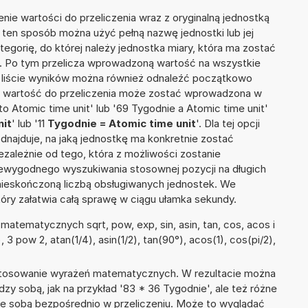
nie wartości do przeliczenia wraz z oryginalną jednostką
W ten sposób można użyć pełną nazwę jednostki lub jej
ategorię, do której należy jednostka miary, która ma zostać
'. Po tym przelicza wprowadzoną wartość na wszystkie
 liście wyników można również odnaleźć początkowo
e wartość do przeliczenia może zostać wprowadzona w
to Atomic time unit' lub '69 Tygodnie a Atomic time unit'
nit
' lub '11
Tygodnie = Atomic time unit
'. Dla tej opcji
dnajduje, na jaką jednostkę ma konkretnie zostać
zależnie od tego, która z możliwości zostanie
iewygodnego wyszukiwania stosownej pozycji na długich
i nieskończoną liczbą obsługiwanych jednostek. We
tóry załatwia całą sprawę w ciągu ułamka sekundy.
atematycznych sqrt, pow, exp, sin, asin, tan, cos, acos i
, 3 pow 2, atan(1/4), asin(1/2), tan(90°), acos(1), cos(pi/2),
 stosowanie wyrażeń matematycznych. W rezultacie można
dzy sobą, jak na przykład '83 * 36 Tygodnie', ale też różne
ze sobą bezpośrednio w przeliczeniu. Może to wyglądać