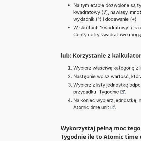
Na tym etapie dozwolone są ty
kwadratowy (√), nawiasy, mnożeni
wykładnik (^) i dodawanie (+)
W skrótach 'kwadratowy' i 'sze
Centymetry kwadratowe mogą 
lub: Korzystanie z kalkulato
Wybierz właściwą kategorię z l
Następnie wpisz wartość, któr
Wybierz z listy jednostkę odpo
przypadku '
Tygodnie
'.
Na koniec wybierz jednostkę, 
Atomic time unit
'.
Wykorzystaj pełną moc tego 
Tygodnie ile to Atomic time 