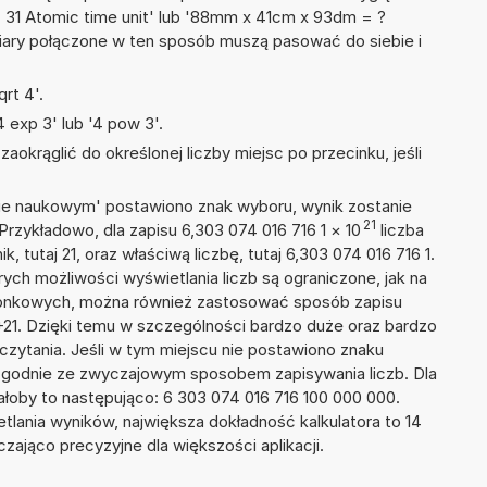
+ 31 Atomic time unit' lub '88mm x 41cm x 93dm = ?
iary połączone w ten sposób muszą pasować do siebie i
rt 4'.
 exp 3' lub '4 pow 3'.
okrąglić do określonej liczby miejsc po przecinku, jeśli
isie naukowym' postawiono znak wyboru, wynik zostanie
21
Przykładowo, dla zapisu 6,303 074 016 716 1
×
10
liczba
, tutaj 21, oraz właściwą liczbę, tutaj 6,303 074 016 716 1.
ych możliwości wyświetlania liczb są ograniczone, jak na
szonkowych, można również zastosować sposób zapisu
E+21. Dzięki temu w szczególności bardzo duże oraz bardzo
dczytania. Jeśli w tym miejscu nie postawiono znaku
zgodnie ze zwyczajowym sposobem zapisywania liczb. Dla
oby to następująco: 6 303 074 016 716 100 000 000.
tlania wyników, największa dokładność kalkulatora to 14
zająco precyzyjne dla większości aplikacji.