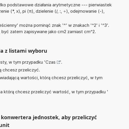
lko podstawowe działania arytmetyczne --- pierwiastek
e (*, x), pi (π), dzielenie (/, :, ÷), odejmowanie (-),
ścienny' można pominąć znak '^' w znakach '^2' i '^3'.
być zatem zapisywane jako cm2 zamiast cm^2.
ra z listami wyboru
isty, w tym przypadku '
Czas
'.
ą chcesz przeliczyć.
wiadającą wartości, którą chcesz przeliczyć, w tym
na którą chcesz przeliczyć wartość, w tym przypadku '
konwertera jednostek, aby przeliczyć
unit