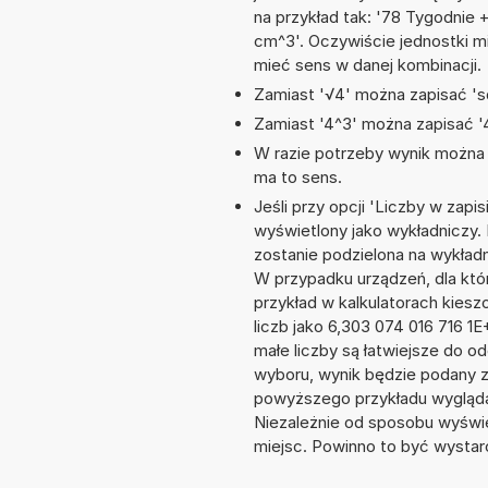
na przykład tak: '78 Tygodnie 
cm^3'. Oczywiście jednostki m
mieć sens w danej kombinacji.
Zamiast '√4' można zapisać 'sq
Zamiast '4^3' można zapisać '4
W razie potrzeby wynik można za
ma to sens.
Jeśli przy opcji 'Liczby w zap
wyświetlony jako wykładniczy. 
zostanie podzielona na wykładnik
W przypadku urządzeń, dla któr
przykład w kalkulatorach kie
liczb jako 6,303 074 016 716 1
małe liczby są łatwiejsze do o
wyboru, wynik będzie podany 
powyższego przykładu wyglądał
Niezależnie od sposobu wyświe
miejsc. Powinno to być wystarc