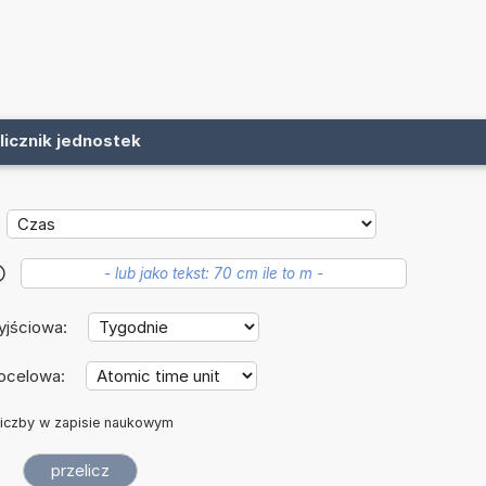
licznik jednostek
?
yjściowa:
ocelowa:
iczby w zapisie naukowym