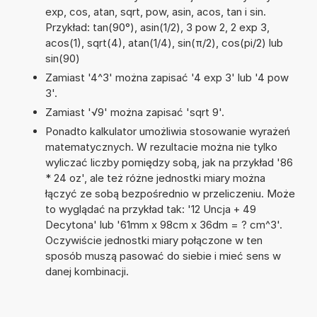
exp, cos, atan, sqrt, pow, asin, acos, tan i sin.
Przykład: tan(90°), asin(1/2), 3 pow 2, 2 exp 3,
acos(1), sqrt(4), atan(1/4), sin(π/2), cos(pi/2) lub
sin(90)
Zamiast '4^3' można zapisać '4 exp 3' lub '4 pow
3'.
Zamiast '√9' można zapisać 'sqrt 9'.
Ponadto kalkulator umożliwia stosowanie wyrażeń
matematycznych. W rezultacie można nie tylko
wyliczać liczby pomiędzy sobą, jak na przykład '86
* 24 oz', ale też różne jednostki miary można
łączyć ze sobą bezpośrednio w przeliczeniu. Może
to wyglądać na przykład tak: '12 Uncja + 49
Decytona' lub '61mm x 98cm x 36dm = ? cm^3'.
Oczywiście jednostki miary połączone w ten
sposób muszą pasować do siebie i mieć sens w
danej kombinacji.