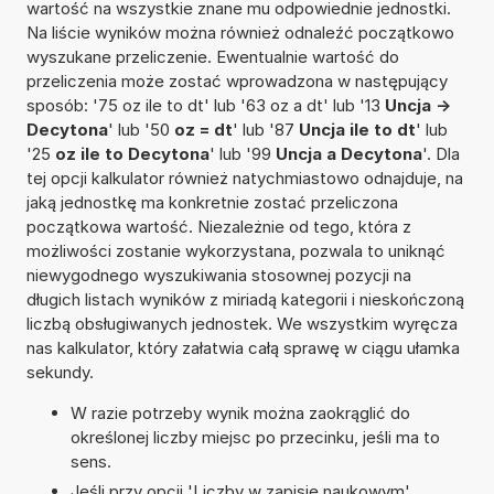
wartość na wszystkie znane mu odpowiednie jednostki.
Na liście wyników można również odnaleźć początkowo
wyszukane przeliczenie. Ewentualnie wartość do
przeliczenia może zostać wprowadzona w następujący
sposób: '75 oz ile to dt' lub '63 oz a dt' lub '13
Uncja ->
Decytona
' lub '50
oz = dt
' lub '87
Uncja ile to dt
' lub
'25
oz ile to Decytona
' lub '99
Uncja a Decytona
'. Dla
tej opcji kalkulator również natychmiastowo odnajduje, na
jaką jednostkę ma konkretnie zostać przeliczona
początkowa wartość. Niezależnie od tego, która z
możliwości zostanie wykorzystana, pozwala to uniknąć
niewygodnego wyszukiwania stosownej pozycji na
długich listach wyników z miriadą kategorii i nieskończoną
liczbą obsługiwanych jednostek. We wszystkim wyręcza
nas kalkulator, który załatwia całą sprawę w ciągu ułamka
sekundy.
W razie potrzeby wynik można zaokrąglić do
określonej liczby miejsc po przecinku, jeśli ma to
sens.
Jeśli przy opcji 'Liczby w zapisie naukowym'