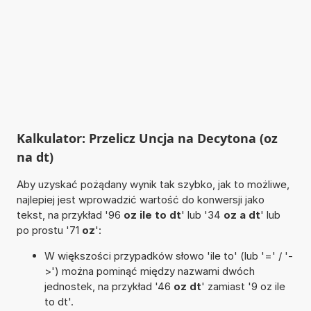
Kalkulator: Przelicz Uncja na Decytona (oz
na dt)
Aby uzyskać pożądany wynik tak szybko, jak to możliwe,
najlepiej jest wprowadzić wartość do konwersji jako
tekst, na przykład '96
oz ile to dt
' lub '34
oz a dt
' lub
po prostu '71
oz
':
W większości przypadków słowo 'ile to' (lub '=' / '-
>') można pominąć między nazwami dwóch
jednostek, na przykład '46
oz dt
' zamiast '9 oz ile
to dt'.