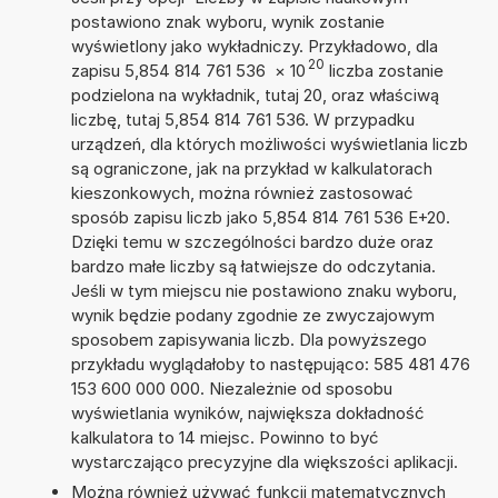
postawiono znak wyboru, wynik zostanie
wyświetlony jako wykładniczy. Przykładowo, dla
20
zapisu 5,854 814 761 536
×
10
liczba zostanie
podzielona na wykładnik, tutaj 20, oraz właściwą
liczbę, tutaj 5,854 814 761 536. W przypadku
urządzeń, dla których możliwości wyświetlania liczb
są ograniczone, jak na przykład w kalkulatorach
kieszonkowych, można również zastosować
sposób zapisu liczb jako 5,854 814 761 536 E+20.
Dzięki temu w szczególności bardzo duże oraz
bardzo małe liczby są łatwiejsze do odczytania.
Jeśli w tym miejscu nie postawiono znaku wyboru,
wynik będzie podany zgodnie ze zwyczajowym
sposobem zapisywania liczb. Dla powyższego
przykładu wyglądałoby to następująco: 585 481 476
153 600 000 000. Niezależnie od sposobu
wyświetlania wyników, największa dokładność
kalkulatora to 14 miejsc. Powinno to być
wystarczająco precyzyjne dla większości aplikacji.
Można również używać funkcji matematycznych