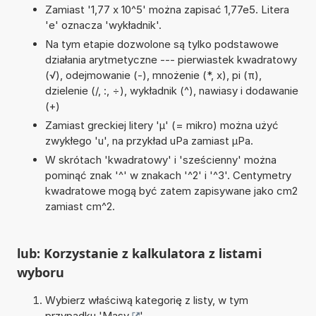
Zamiast '1,77 x 10^5' można zapisać 1,77e5. Litera
'e' oznacza 'wykładnik'.
Na tym etapie dozwolone są tylko podstawowe
działania arytmetyczne --- pierwiastek kwadratowy
(√), odejmowanie (-), mnożenie (*, x), pi (π),
dzielenie (/, :, ÷), wykładnik (^), nawiasy i dodawanie
(+)
Zamiast greckiej litery 'µ' (= mikro) można użyć
zwykłego 'u', na przykład uPa zamiast µPa.
W skrótach 'kwadratowy' i 'sześcienny' można
pominąć znak '^' w znakach '^2' i '^3'. Centymetry
kwadratowe mogą być zatem zapisywane jako cm2
zamiast cm^2.
lub: Korzystanie z kalkulatora z listami
wyboru
Wybierz właściwą kategorię z listy, w tym
przypadku '
Masy
'.