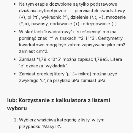
Na tym etapie dozwolone są tylko podstawowe
działania arytmetyczne --- pierwiastek kwadratowy
(√), pi (π), wykładnik (^), dzielenie (/, :, ÷), mnożenie
(*, x), nawiasy, dodawanie (+) i odejmowanie (-)
W skrótach 'kwadratowy' i 'sześcienny' można
pominąć znak '^' w znakach '^2' i '^3'. Centymetry
kwadratowe mogą być zatem zapisywane jako cm2
zamiast cm^2.
Zamiast '1,79 x 10^5' można zapisać 1,79e5. Litera
'e' oznacza 'wykładnik'.
Zamiast greckiej litery 'µ' (= mikro) można użyć
zwykłego 'u', na przykład uPa zamiast µPa.
lub: Korzystanie z kalkulatora z listami
wyboru
Wybierz właściwą kategorię z listy, w tym
przypadku '
Masy
'.