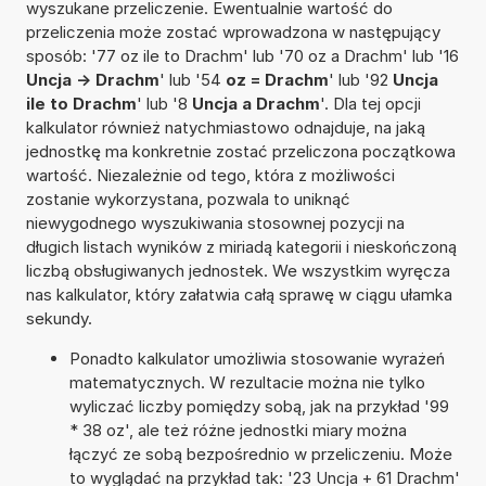
wyszukane przeliczenie. Ewentualnie wartość do
przeliczenia może zostać wprowadzona w następujący
sposób: '77 oz ile to Drachm' lub '70 oz a Drachm' lub '16
Uncja -> Drachm
' lub '54
oz = Drachm
' lub '92
Uncja
ile to Drachm
' lub '8
Uncja a Drachm
'. Dla tej opcji
kalkulator również natychmiastowo odnajduje, na jaką
jednostkę ma konkretnie zostać przeliczona początkowa
wartość. Niezależnie od tego, która z możliwości
zostanie wykorzystana, pozwala to uniknąć
niewygodnego wyszukiwania stosownej pozycji na
długich listach wyników z miriadą kategorii i nieskończoną
liczbą obsługiwanych jednostek. We wszystkim wyręcza
nas kalkulator, który załatwia całą sprawę w ciągu ułamka
sekundy.
Ponadto kalkulator umożliwia stosowanie wyrażeń
matematycznych. W rezultacie można nie tylko
wyliczać liczby pomiędzy sobą, jak na przykład '99
* 38 oz', ale też różne jednostki miary można
łączyć ze sobą bezpośrednio w przeliczeniu. Może
to wyglądać na przykład tak: '23 Uncja + 61 Drachm'