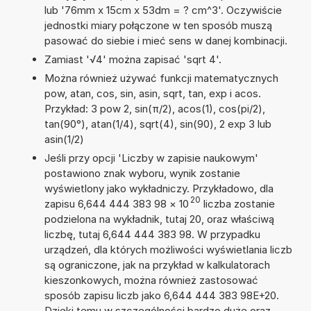
lub '76mm x 15cm x 53dm = ? cm^3'. Oczywiście
jednostki miary połączone w ten sposób muszą
pasować do siebie i mieć sens w danej kombinacji.
Zamiast '√4' można zapisać 'sqrt 4'.
Można również używać funkcji matematycznych
pow, atan, cos, sin, asin, sqrt, tan, exp i acos.
Przykład: 3 pow 2, sin(π/2), acos(1), cos(pi/2),
tan(90°), atan(1/4), sqrt(4), sin(90), 2 exp 3 lub
asin(1/2)
Jeśli przy opcji 'Liczby w zapisie naukowym'
postawiono znak wyboru, wynik zostanie
wyświetlony jako wykładniczy. Przykładowo, dla
20
zapisu 6,644 444 383 98
×
10
liczba zostanie
podzielona na wykładnik, tutaj 20, oraz właściwą
liczbę, tutaj 6,644 444 383 98. W przypadku
urządzeń, dla których możliwości wyświetlania liczb
są ograniczone, jak na przykład w kalkulatorach
kieszonkowych, można również zastosować
sposób zapisu liczb jako 6,644 444 383 98E+20.
Dzięki temu w szczególności bardzo duże oraz