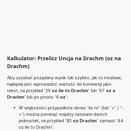
Kalkulator: Przelicz Uncja na Drachm (oz na
Drachm)
Aby uzyskać pożądany wynik tak szybko, jak to możliwe,
najlepiej jest wprowadzić wartość do konwersji jako
tekst, na przykład '29
oz ile to Drachm
' lub '67
oz a
Drachm
' lub po prostu '6
oz
':
W większości przypadków słowo 'ile to' (lub '=' / '-
>') można pominąć między nazwami dwóch
jednostek, na przykład '82
oz Drachm
' zamiast '44
oz ile to Drachm'.