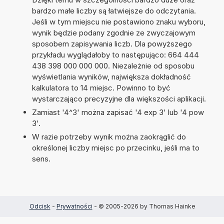
bardzo małe liczby są łatwiejsze do odczytania.
Jeśli w tym miejscu nie postawiono znaku wyboru,
wynik będzie podany zgodnie ze zwyczajowym
sposobem zapisywania liczb. Dla powyższego
przykładu wyglądałoby to następująco: 664 444
438 398 000 000 000. Niezależnie od sposobu
wyświetlania wyników, największa dokładność
kalkulatora to 14 miejsc. Powinno to być
wystarczająco precyzyjne dla większości aplikacji.
Zamiast '4^3' można zapisać '4 exp 3' lub '4 pow
3'.
W razie potrzeby wynik można zaokrąglić do
określonej liczby miejsc po przecinku, jeśli ma to
sens.
Odcisk
-
Prywatności
- © 2005-2026 by Thomas Hainke