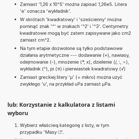
Zamiast '1,26 x 10^5' można zapisać 1,26e5. Litera
'e' oznacza 'wykładnik'.
W skrótach 'kwadratowy' i 'sześcienny' można
pominąć znak '^' w znakach '^2' i '^3'. Centymetry
kwadratowe mogą być zatem zapisywane jako cm2
zamiast cm^2.
Na tym etapie dozwolone są tylko podstawowe
działania arytmetyczne --- dodawanie (+), nawiasy,
odejmowanie (-), mnożenie (*, x), dzielenie (/, :, ÷),
wykładnik (^), pi (π) i pierwiastek kwadratowy (√)
Zamiast greckiej litery 'µ' (= mikro) można użyć
zwykłego 'u', na przykład uPa zamiast µPa.
lub: Korzystanie z kalkulatora z listami
wyboru
Wybierz właściwą kategorię z listy, w tym
przypadku '
Masy
'.