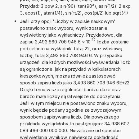
Przykład: 3 pow 2, sin(90), tan(90°), asin(1/2), 2 exp
3, acos(1), atan(1/4), sin(π/2), cos(pi/2) lub sqrt(4)
Jeśli przy opcji 'Liczby w zapisie naukowym'
postawiono znak wyboru, wynik zostanie
wyświetlony jako wykładniczy. Przykładowo, dla
22
zapisu 3,493 860 708 946 6
×
10
liczba zostanie
podzielona na wykładnik, tutaj 22, oraz właściwą
liczbę, tutaj 3,493 860 708 946 6. W przypadku
urządzeń, dla których możliwości wyświetlania liczb
są ograniczone, jak na przykład w kalkulatorach
kieszonkowych, można również zastosować
sposób zapisu liczb jako 3,493 860 708 946 6E+22.
Dzięki temu w szczególności bardzo duże oraz
bardzo małe liczby są łatwiejsze do odczytania.
Jeśli w tym miejscu nie postawiono znaku wyboru,
wynik będzie podany zgodnie ze zwyczajowym
sposobem zapisywania liczb. Dla powyższego
przykładu wyglądałoby to następująco: 34 938 607
089 466 000 000 000. Niezależnie od sposobu
wyświetlania wyników, największa dokładność