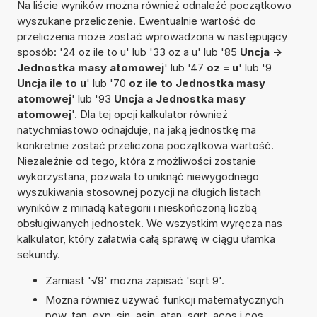
Na liście wyników można również odnaleźć początkowo
wyszukane przeliczenie. Ewentualnie wartość do
przeliczenia może zostać wprowadzona w następujący
sposób: '24 oz ile to u' lub '33 oz a u' lub '85
Uncja ->
Jednostka masy atomowej
' lub '47
oz = u
' lub '9
Uncja ile to u
' lub '70
oz ile to Jednostka masy
atomowej
' lub '93
Uncja a Jednostka masy
atomowej
'. Dla tej opcji kalkulator również
natychmiastowo odnajduje, na jaką jednostkę ma
konkretnie zostać przeliczona początkowa wartość.
Niezależnie od tego, która z możliwości zostanie
wykorzystana, pozwala to uniknąć niewygodnego
wyszukiwania stosownej pozycji na długich listach
wyników z miriadą kategorii i nieskończoną liczbą
obsługiwanych jednostek. We wszystkim wyręcza nas
kalkulator, który załatwia całą sprawę w ciągu ułamka
sekundy.
Zamiast '√9' można zapisać 'sqrt 9'.
Można również używać funkcji matematycznych
pow, tan, exp, sin, asin, atan, sqrt, acos i cos.