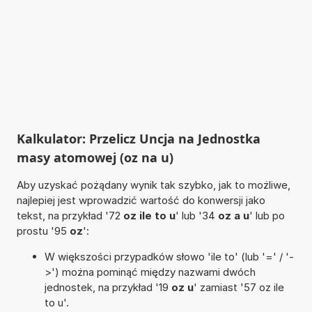
Kalkulator: Przelicz Uncja na Jednostka
masy atomowej (oz na u)
Aby uzyskać pożądany wynik tak szybko, jak to możliwe,
najlepiej jest wprowadzić wartość do konwersji jako
tekst, na przykład '72
oz ile to u
' lub '34
oz a u
' lub po
prostu '95
oz
':
W większości przypadków słowo 'ile to' (lub '=' / '-
>') można pominąć między nazwami dwóch
jednostek, na przykład '19
oz u
' zamiast '57 oz ile
to u'.