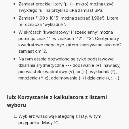
Zamiast greckiej litery 'µ' (= mikro) można użyć
zwykłego 'u', na przykład uPa zamiast µPa.
Zamiast '1,98 x 10^5' można zapisać 1,98e5. Litera
'e' oznacza 'wykładnik'.
W skrótach 'kwadratowy' i 'sześcienny' można
pominąć znak '^' w znakach '^2' i '^3'. Centymetry
kwadratowe mogą być zatem zapisywane jako cm2
zamiast cm^2.
Na tym etapie dozwolone są tylko podstawowe
działania arytmetyczne --- dodawanie (+), nawiasy,
pierwiastek kwadratowy (√), pi (π), wykładnik (^),
mnożenie (*, x), odejmowanie (-) i dzielenie (/, :, ÷)
lub: Korzystanie z kalkulatora z listami
wyboru
Wybierz właściwą kategorię z listy, w tym
przypadku '
Masy
'.