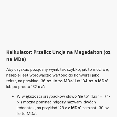
Kalkulator: Przelicz Uncja na Megadalton (oz
na MDa)
Aby uzyskać pożądany wynik tak szybko, jak to możliwe,
najlepiej jest wprowadzić wartość do konwersji jako
tekst, na przykład '36
oz ile to MDa
' lub '34
oz a MDa
'
lub po prostu '32
oz
':
W większości przypadków słowo 'ile to' (lub '=' / '-
>') można pominąć między nazwami dwóch
jednostek, na przykład '28
oz MDa
' zamiast '30 oz
ile to MDa'.