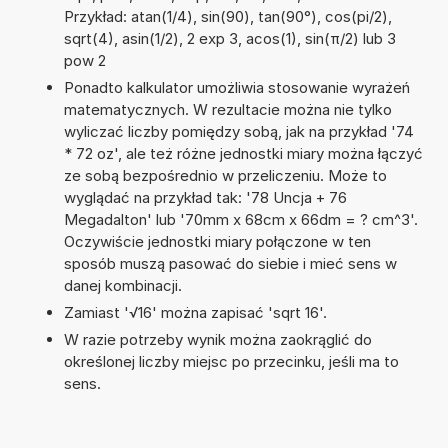
Przykład: atan(1/4), sin(90), tan(90°), cos(pi/2),
sqrt(4), asin(1/2), 2 exp 3, acos(1), sin(π/2) lub 3
pow 2
Ponadto kalkulator umożliwia stosowanie wyrażeń
matematycznych. W rezultacie można nie tylko
wyliczać liczby pomiędzy sobą, jak na przykład '74
* 72 oz', ale też różne jednostki miary można łączyć
ze sobą bezpośrednio w przeliczeniu. Może to
wyglądać na przykład tak: '78 Uncja + 76
Megadalton' lub '70mm x 68cm x 66dm = ? cm^3'.
Oczywiście jednostki miary połączone w ten
sposób muszą pasować do siebie i mieć sens w
danej kombinacji.
Zamiast '√16' można zapisać 'sqrt 16'.
W razie potrzeby wynik można zaokrąglić do
określonej liczby miejsc po przecinku, jeśli ma to
sens.