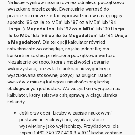
Na liście wyników można również odnaleźć początkowo
wyszukane przeliczenie. Ewentualnie wartość do
przeliczenia może zostać wprowadzona w następujący
sposób: '96 oz ile to MDa' lub '87 oz a MDa' lub '94
Uncja -> Megadalton
' lub '92
oz = MDa
' lub '90
Uncja
ile to MDa
' lub '88
oz ile to Megadalton
' lub '84
Uncja
a Megadalton
'. Dla tej opcji kalkulator również
natychmiastowo odnajduje, na jaką jednostkę ma
konkretnie zostać przeliczona początkowa wartość.
Niezależnie od tego, która z możliwości zostanie
wykorzystana, pozwala to uniknąć niewygodnego
wyszukiwania stosownej pozycji na długich listach
wyników z miriadą kategorii i nieskończoną liczbą
obsługiwanych jednostek. We wszystkim wyręcza nas
kalkulator, który załatwia całą sprawę w ciągu ułamka
sekundy.
Jeśli przy opcji 'Liczby w zapisie naukowym'
postawiono znak wyboru, wynik zostanie
wyświetlony jako wykładniczy. Przykładowo, dla
21
zapisu 1,462 740 727 429 8
×
10
liczba zostanie