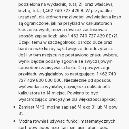
podzielona na wykładnik, tutaj 21, oraz właściwą
liczbę, tutaj 1,462 740 727 429 8. W przypadku
urządzeń, dla których możliwości wyświetlania liczb
są ograniczone, jak na przykład w kalkulatorach
kieszonkowych, można również zastosować
sposób zapisu liczb jako 1,462 740 727 429 8E+21.
Dzięki temu w szczególności bardzo duże oraz
bardzo małe liczby są łatwiejsze do odczytania.
Jeśli w tym miejscu nie postawiono znaku wyboru,
wynik będzie podany zgodnie ze zwyczajowym
sposobem zapisywania liczb. Dla powyższego
przykładu wyglądałoby to następująco: 1 462 740
727 429 800 000 000. Niezależnie od sposobu
wyświetlania wyników, największa dokładność
kalkulatora to 14 miejsc. Powinno to być
wystarczająco precyzyjne dla większości aplikacji.
Zamiast '4^3' można zapisać '4 exp 3' lub '4 pow
3'.
Można również używać funkcji matematycznych
sqrt, pow, acos, exp, tan, sin, asin, atan i cos.