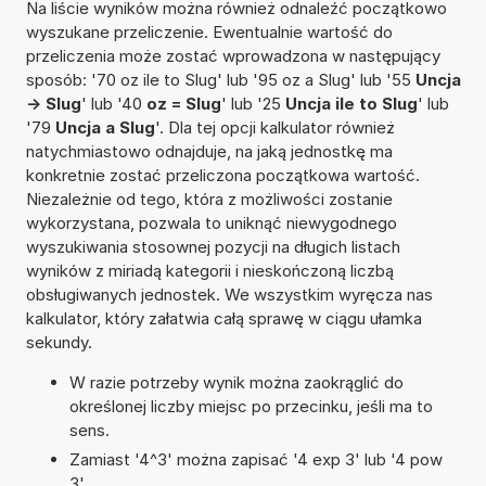
Na liście wyników można również odnaleźć początkowo
wyszukane przeliczenie. Ewentualnie wartość do
przeliczenia może zostać wprowadzona w następujący
sposób: '70 oz ile to Slug' lub '95 oz a Slug' lub '55
Uncja
-> Slug
' lub '40
oz = Slug
' lub '25
Uncja ile to Slug
' lub
'79
Uncja a Slug
'. Dla tej opcji kalkulator również
natychmiastowo odnajduje, na jaką jednostkę ma
konkretnie zostać przeliczona początkowa wartość.
Niezależnie od tego, która z możliwości zostanie
wykorzystana, pozwala to uniknąć niewygodnego
wyszukiwania stosownej pozycji na długich listach
wyników z miriadą kategorii i nieskończoną liczbą
obsługiwanych jednostek. We wszystkim wyręcza nas
kalkulator, który załatwia całą sprawę w ciągu ułamka
sekundy.
W razie potrzeby wynik można zaokrąglić do
określonej liczby miejsc po przecinku, jeśli ma to
sens.
Zamiast '4^3' można zapisać '4 exp 3' lub '4 pow
3'.