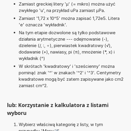
Zamiast greckiej litery 'µ' (= mikro) można użyć
zwykłego 'u', na przykład uPa zamiast µPa.
Zamiast '1,72 x 10^5' można zapisać 1,72e5. Litera
'e' oznacza 'wykładnik'.
Na tym etapie dozwolone są tylko podstawowe
działania arytmetyczne --- odejmowanie (-),
dzielenie (/, :, ÷), pierwiastek kwadratowy (√),
dodawanie (+), nawiasy, pi (π), mnożenie (*, x) i
wykładnik (^)
W skrótach 'kwadratowy' i 'sześcienny' można
pominąć znak '^' w znakach '^2' i '^3'. Centymetry
kwadratowe mogą być zatem zapisywane jako cm2
zamiast cm^2.
lub: Korzystanie z kalkulatora z listami
wyboru
Wybierz właściwą kategorię z listy, w tym
przypadku '
Masy
'.