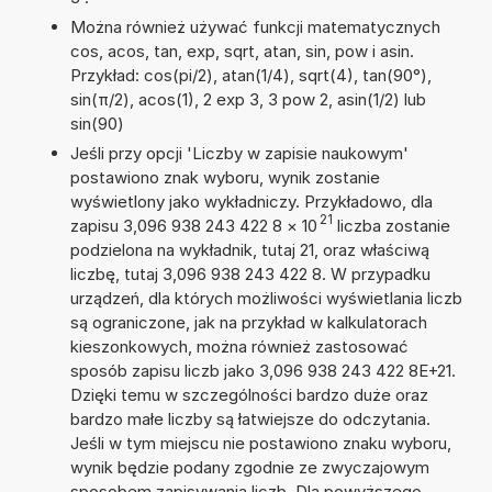
Można również używać funkcji matematycznych
cos, acos, tan, exp, sqrt, atan, sin, pow i asin.
Przykład: cos(pi/2), atan(1/4), sqrt(4), tan(90°),
sin(π/2), acos(1), 2 exp 3, 3 pow 2, asin(1/2) lub
sin(90)
Jeśli przy opcji 'Liczby w zapisie naukowym'
postawiono znak wyboru, wynik zostanie
wyświetlony jako wykładniczy. Przykładowo, dla
21
zapisu 3,096 938 243 422 8
×
10
liczba zostanie
podzielona na wykładnik, tutaj 21, oraz właściwą
liczbę, tutaj 3,096 938 243 422 8. W przypadku
urządzeń, dla których możliwości wyświetlania liczb
są ograniczone, jak na przykład w kalkulatorach
kieszonkowych, można również zastosować
sposób zapisu liczb jako 3,096 938 243 422 8E+21.
Dzięki temu w szczególności bardzo duże oraz
bardzo małe liczby są łatwiejsze do odczytania.
Jeśli w tym miejscu nie postawiono znaku wyboru,
wynik będzie podany zgodnie ze zwyczajowym
sposobem zapisywania liczb. Dla powyższego