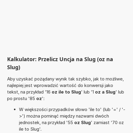
Kalkulator: Przelicz Uncja na Slug (oz na
Slug)
Aby uzyskać pożądany wynik tak szybko, jak to możliwe,
najlepiej jest wprowadzić wartość do konwersji jako
tekst, na przykład '16
oz ile to Slug
' lub '1
oz a Slug
' lub
po prostu '85
oz
':
W większości przypadków słowo 'ile to' (lub '=' / '-
>') można pominąć między nazwami dwóch
jednostek, na przykład '55
oz Slug
' zamiast '70 oz
ile to Slug'.