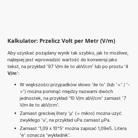
Kalkulator: Przelicz Volt per Metr (V/m)
Aby uzyskać pożądany wynik tak szybko, jak to możliwe,
najlepiej jest wprowadzić wartość do konwersji jako
tekst, na przykład '97 V/m ile to abV/cm' lub po prostu '4
V/m
':
W większości przypadków słowo 'ile to' (lub '=' / '-
>') można pominąć między nazwami dwóch
jednostek, na przykład '10 V/m abV/cm' zamiast '7
V/m ile to abV/cm'.
Zamiast greckiej litery 'µ' (= mikro) można użyć
zwykłego 'u', na przykład uPa zamiast µPa.
Zamiast '1,09 x 10^5' można zapisać 1,09e5. Litera
'e' oznacza 'wykładnik'.