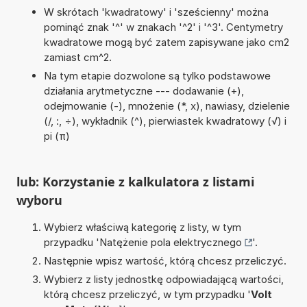
W skrótach 'kwadratowy' i 'sześcienny' można
pominąć znak '^' w znakach '^2' i '^3'. Centymetry
kwadratowe mogą być zatem zapisywane jako cm2
zamiast cm^2.
Na tym etapie dozwolone są tylko podstawowe
działania arytmetyczne --- dodawanie (+),
odejmowanie (-), mnożenie (*, x), nawiasy, dzielenie
(/, :, ÷), wykładnik (^), pierwiastek kwadratowy (√) i
pi (π)
lub: Korzystanie z kalkulatora z listami
wyboru
Wybierz właściwą kategorię z listy, w tym
przypadku '
Natężenie pola elektrycznego
'.
Następnie wpisz wartość, którą chcesz przeliczyć.
Wybierz z listy jednostkę odpowiadającą wartości,
którą chcesz przeliczyć, w tym przypadku '
Volt