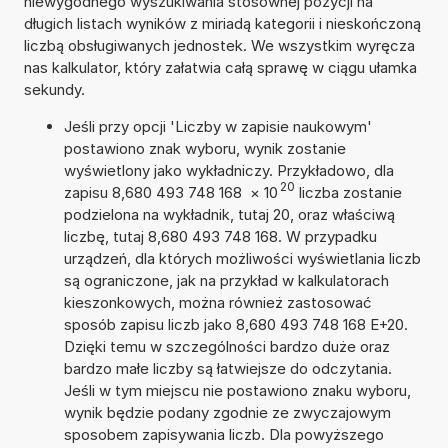
niewygodnego wyszukiwania stosownej pozycji na
długich listach wyników z miriadą kategorii i nieskończoną
liczbą obsługiwanych jednostek. We wszystkim wyręcza
nas kalkulator, który załatwia całą sprawę w ciągu ułamka
sekundy.
Jeśli przy opcji 'Liczby w zapisie naukowym'
postawiono znak wyboru, wynik zostanie
wyświetlony jako wykładniczy. Przykładowo, dla
20
zapisu 8,680 493 748 168
×
10
liczba zostanie
podzielona na wykładnik, tutaj 20, oraz właściwą
liczbę, tutaj 8,680 493 748 168. W przypadku
urządzeń, dla których możliwości wyświetlania liczb
są ograniczone, jak na przykład w kalkulatorach
kieszonkowych, można również zastosować
sposób zapisu liczb jako 8,680 493 748 168 E+20.
Dzięki temu w szczególności bardzo duże oraz
bardzo małe liczby są łatwiejsze do odczytania.
Jeśli w tym miejscu nie postawiono znaku wyboru,
wynik będzie podany zgodnie ze zwyczajowym
sposobem zapisywania liczb. Dla powyższego