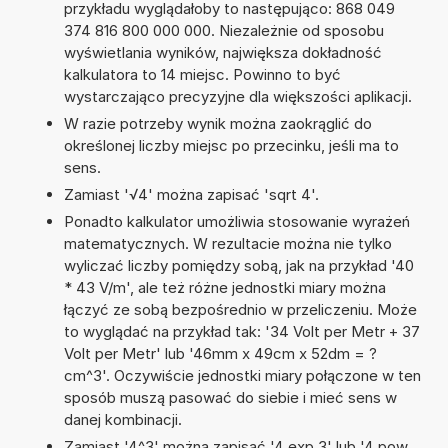
przykładu wyglądałoby to następująco: 868 049
374 816 800 000 000. Niezależnie od sposobu
wyświetlania wyników, największa dokładność
kalkulatora to 14 miejsc. Powinno to być
wystarczająco precyzyjne dla większości aplikacji.
W razie potrzeby wynik można zaokrąglić do
określonej liczby miejsc po przecinku, jeśli ma to
sens.
Zamiast '√4' można zapisać 'sqrt 4'.
Ponadto kalkulator umożliwia stosowanie wyrażeń
matematycznych. W rezultacie można nie tylko
wyliczać liczby pomiędzy sobą, jak na przykład '40
* 43 V/m', ale też różne jednostki miary można
łączyć ze sobą bezpośrednio w przeliczeniu. Może
to wyglądać na przykład tak: '34 Volt per Metr + 37
Volt per Metr' lub '46mm x 49cm x 52dm = ?
cm^3'. Oczywiście jednostki miary połączone w ten
sposób muszą pasować do siebie i mieć sens w
danej kombinacji.
Zamiast '4^3' można zapisać '4 exp 3' lub '4 pow