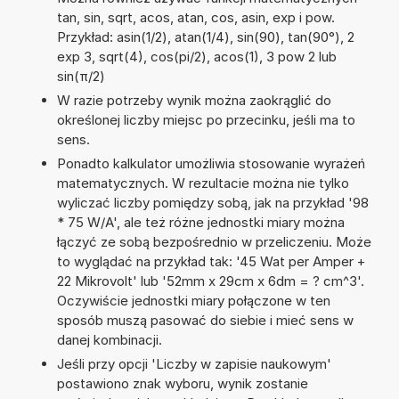
tan, sin, sqrt, acos, atan, cos, asin, exp i pow.
Przykład: asin(1/2), atan(1/4), sin(90), tan(90°), 2
exp 3, sqrt(4), cos(pi/2), acos(1), 3 pow 2 lub
sin(π/2)
W razie potrzeby wynik można zaokrąglić do
określonej liczby miejsc po przecinku, jeśli ma to
sens.
Ponadto kalkulator umożliwia stosowanie wyrażeń
matematycznych. W rezultacie można nie tylko
wyliczać liczby pomiędzy sobą, jak na przykład '98
* 75 W/A', ale też różne jednostki miary można
łączyć ze sobą bezpośrednio w przeliczeniu. Może
to wyglądać na przykład tak: '45 Wat per Amper +
22 Mikrovolt' lub '52mm x 29cm x 6dm = ? cm^3'.
Oczywiście jednostki miary połączone w ten
sposób muszą pasować do siebie i mieć sens w
danej kombinacji.
Jeśli przy opcji 'Liczby w zapisie naukowym'
postawiono znak wyboru, wynik zostanie