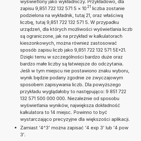
wyświetlony jako wykładniczy. Przykładowo, dla
21
zapisu 9,851 722 132 571 5
×
10
liczba zostanie
podzielona na wykładnik, tutaj 21, oraz właściwą
liczbę, tutaj 9,851 722 132 571 5. W przypadku
urządzeń, dla których możliwości wyświetlania liczb
są ograniczone, jak na przykład w kalkulatorach
kieszonkowych, można również zastosować
sposób zapisu liczb jako 9,851 722 132 571 5E+21.
Dzięki temu w szczególności bardzo duże oraz
bardzo małe liczby są łatwiejsze do odczytania.
Jeśli w tym miejscu nie postawiono znaku wyboru,
wynik będzie podany zgodnie ze zwyczajowym
sposobem zapisywania liczb. Dla powyższego
przykładu wyglądałoby to następująco: 9 851 722
132 571 500 000 000. Niezależnie od sposobu
wyświetlania wyników, największa dokładność
kalkulatora to 14 miejsc. Powinno to być
wystarczająco precyzyjne dla większości aplikacji.
Zamiast '4^3' można zapisać '4 exp 3' lub '4 pow
3'.