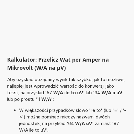
Kalkulator: Przelicz Wat per Amper na
Mikrovolt (W/A na µV)
Aby uzyskać pożądany wynik tak szybko, jak to możliwe,
najlepiej jest wprowadzić wartość do konwersji jako
tekst, na przykład '57
W/A ile to uV
' lub '34
W/A a uV
'
lub po prostu '11
W/A
':
W większości przypadków słowo 'ile to' (lub '=' / '-
>') można pominąć między nazwami dwóch
jednostek, na przykład '64
W/A uV
' zamiast '87
W/A ile to uV'.