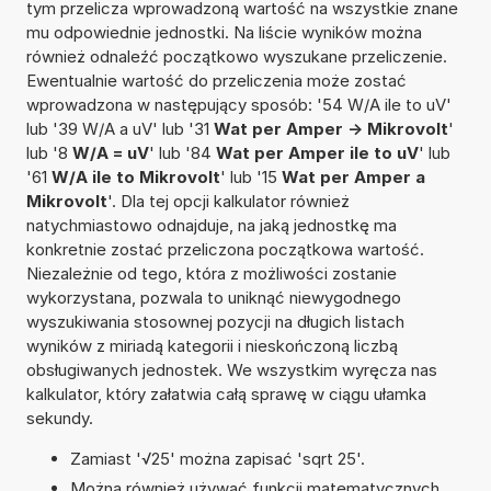
tym przelicza wprowadzoną wartość na wszystkie znane
mu odpowiednie jednostki. Na liście wyników można
również odnaleźć początkowo wyszukane przeliczenie.
Ewentualnie wartość do przeliczenia może zostać
wprowadzona w następujący sposób: '54 W/A ile to uV'
lub '39 W/A a uV' lub '31
Wat per Amper -> Mikrovolt
'
lub '8
W/A = uV
' lub '84
Wat per Amper ile to uV
' lub
'61
W/A ile to Mikrovolt
' lub '15
Wat per Amper a
Mikrovolt
'. Dla tej opcji kalkulator również
natychmiastowo odnajduje, na jaką jednostkę ma
konkretnie zostać przeliczona początkowa wartość.
Niezależnie od tego, która z możliwości zostanie
wykorzystana, pozwala to uniknąć niewygodnego
wyszukiwania stosownej pozycji na długich listach
wyników z miriadą kategorii i nieskończoną liczbą
obsługiwanych jednostek. We wszystkim wyręcza nas
kalkulator, który załatwia całą sprawę w ciągu ułamka
sekundy.
Zamiast '√25' można zapisać 'sqrt 25'.
Można również używać funkcji matematycznych