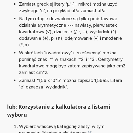
Zamiast greckiej litery 'µ' (= mikro) można użyć
zwykłego 'u', na przykład uPa zamiast µPa.
Na tym etapie dozwolone są tylko podstawowe
działania arytmetyczne --- nawiasy, pierwiastek
kwadratowy (√), dzielenie (/, :, ÷), wykładnik (^),
dodawanie (+), pi (π), odejmowanie (-) i mnożenie
(*, x)
W skrótach 'kwadratowy' i 'sześcienny' można
pominąć znak '^' w znakach '^2' i '^3'. Centymetry
kwadratowe mogą być zatem zapisywane jako cm2
zamiast cm^2.
Zamiast '1,56 x 10^5' można zapisać 1,56e5. Litera
'e' oznacza 'wykładnik'.
lub: Korzystanie z kalkulatora z listami
wyboru
Wybierz właściwą kategorię z listy, w tym
przypadku '
Napięcie elektryczne
'.