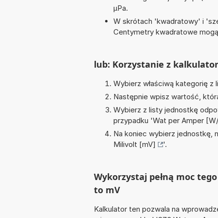
µPa.
W skrótach 'kwadratowy' i 'sze
Centymetry kwadratowe mogą 
lub: Korzystanie z kalkulato
Wybierz właściwą kategorię z l
Następnie wpisz wartość, któr
Wybierz z listy jednostkę odpo
przypadku '
Wat per Amper [W
Na koniec wybierz jednostkę, 
Milivolt [mV]
'.
Wykorzystaj pełną moc tego 
to mV
Kalkulator ten pozwala na wprowadze