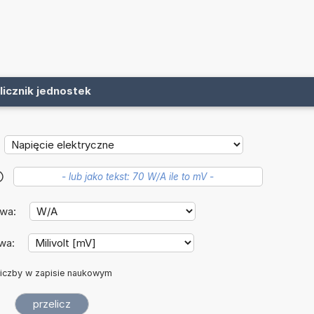
licznik jednostek
?
owa:
owa:
iczby w zapisie naukowym