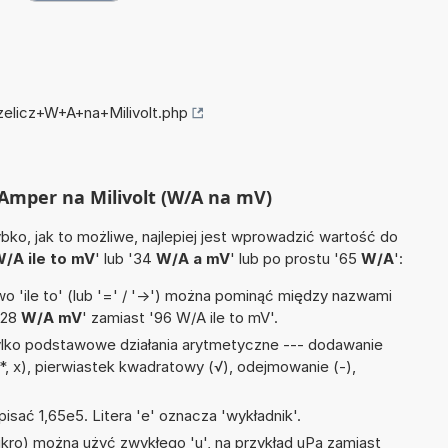
zelicz+W+A+na+Milivolt.php
 Amper na Milivolt (W/A na mV)
ko, jak to możliwe, najlepiej jest wprowadzić wartość do
/A ile to mV
' lub '34
W/A a mV
' lub po prostu '65
W/A
':
 'ile to' (lub '=' / '->') można pominąć między nazwami
'28
W/A mV
' zamiast '96 W/A ile to mV'.
ylko podstawowe działania arytmetyczne --- dodawanie
(*, x), pierwiastek kwadratowy (√), odejmowanie (-),
isać 1,65e5. Litera 'e' oznacza 'wykładnik'.
mikro) można użyć zwykłego 'u', na przykład uPa zamiast