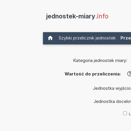
jednostek-miary
.info
Szybki przelicznik jednostek
Prze
Kategoria jednostek miary:
Wartość do przeliczenia:
Jednostka wyjści
Jednostka docel
L