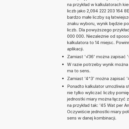
na przykład w kalkulatorach 
liczb jako 2,094 222 203 164 8
bardzo małe liczby są łatwiejs
znaku wyboru, wynik będzie 
liczb. Dla powyższego przykła
000 000. Niezależnie od sposo
kalkulatora to 14 miejsc. Powi
aplikacji.
Zamiast '√36' można zapisać 's
W razie potrzeby wynik można za
ma to sens.
Zamiast '4^3' można zapisać '4
Ponadto kalkulator umożliwia
nie tylko wyliczać liczby pomię
jednostki miary można łączyć 
na przykład tak: '45 Wat per A
Oczywiście jednostki miary po
sens w danej kombinacji.