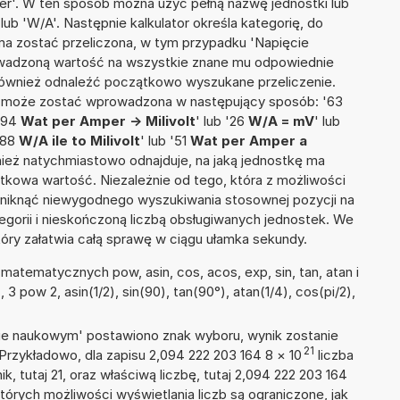
er'. W ten sposób można użyć pełną nazwę jednostki lub
lub 'W/A'. Następnie kalkulator określa kategorię, do
 ma zostać przeliczona, w tym przypadku 'Napięcie
owadzoną wartość na wszystkie znane mu odpowiednie
 również odnaleźć początkowo wyszukane przeliczenie.
ia może zostać wprowadzona w następujący sposób: '63
 '94
Wat per Amper -> Milivolt
' lub '26
W/A = mV
' lub
 '88
W/A ile to Milivolt
' lub '51
Wat per Amper a
również natychmiastowo odnajduje, na jaką jednostkę ma
tkowa wartość. Niezależnie od tego, która z możliwości
uniknąć niewygodnego wyszukiwania stosownej pozycji na
tegorii i nieskończoną liczbą obsługiwanych jednostek. We
tóry załatwia całą sprawę w ciągu ułamka sekundy.
atematycznych pow, asin, cos, acos, exp, sin, tan, atan i
, 3 pow 2, asin(1/2), sin(90), tan(90°), atan(1/4), cos(pi/2),
isie naukowym' postawiono znak wyboru, wynik zostanie
21
Przykładowo, dla zapisu 2,094 222 203 164 8
×
10
liczba
k, tutaj 21, oraz właściwą liczbę, tutaj 2,094 222 203 164
tórych możliwości wyświetlania liczb są ograniczone, jak