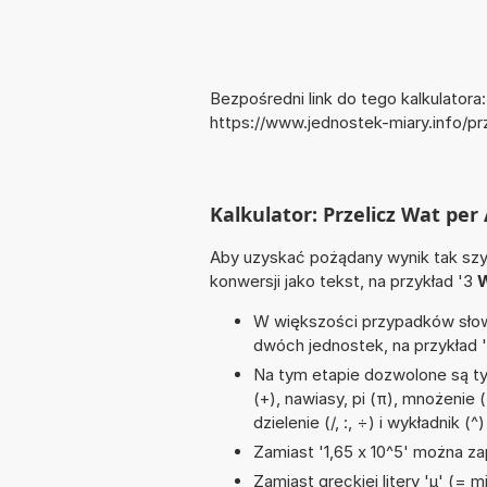
Bezpośredni link do tego kalkulatora:
https://www.jednostek-miary.info/pr
Kalkulator: Przelicz Wat per
Aby uzyskać pożądany wynik tak szyb
konwersji jako tekst, na przykład '3
W
W większości przypadków słowo
dwóch jednostek, na przykład 
Na tym etapie dozwolone są t
(+), nawiasy, pi (π), mnożenie 
dzielenie (/, :, ÷) i wykładnik (^)
Zamiast '1,65 x 10^5' można zap
Zamiast greckiej litery 'µ' (= 