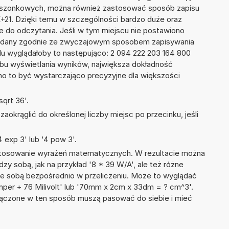
kieszonkowych, można również zastosować sposób zapisu
E+21. Dzięki temu w szczególności bardzo duże oraz
ze do odczytania. Jeśli w tym miejscu nie postawiono
podany zgodnie ze zwyczajowym sposobem zapisywania
du wyglądałoby to następująco: 2 094 222 203 164 800
bu wyświetlania wyników, największa dokładność
nno to być wystarczająco precyzyjne dla większości
qrt 36'.
okrąglić do określonej liczby miejsc po przecinku, jeśli
 exp 3' lub '4 pow 3'.
 stosowanie wyrażeń matematycznych. W rezultacie można
dzy sobą, jak na przykład '8 * 39 W/A', ale też różne
ze sobą bezpośrednio w przeliczeniu. Może to wyglądać
mper + 76 Milivolt' lub '70mm x 2cm x 33dm = ? cm^3'.
łączone w ten sposób muszą pasować do siebie i mieć