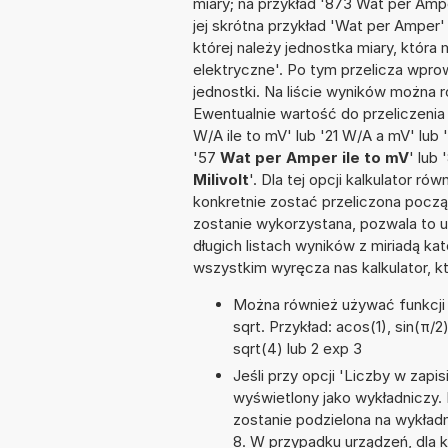
miary; na przykład '873 Wat per Amp
jej skrótna przykład 'Wat per Amper' 
której należy jednostka miary, która
elektryczne'. Po tym przelicza wpr
jednostki. Na liście wyników można
Ewentualnie wartość do przeliczen
W/A ile to mV' lub '21 W/A a mV' lub
'57
Wat per Amper ile to mV
' lub
Milivolt
'. Dla tej opcji kalkulator 
konkretnie zostać przeliczona począ
zostanie wykorzystana, pozwala to 
długich listach wyników z miriadą ka
wszystkim wyręcza nas kalkulator, k
Można również używać funkcji m
sqrt. Przykład: acos(1), sin(π/2)
sqrt(4) lub 2 exp 3
Jeśli przy opcji 'Liczby w zap
wyświetlony jako wykładniczy. 
zostanie podzielona na wykładni
8. W przypadku urządzeń, dla k