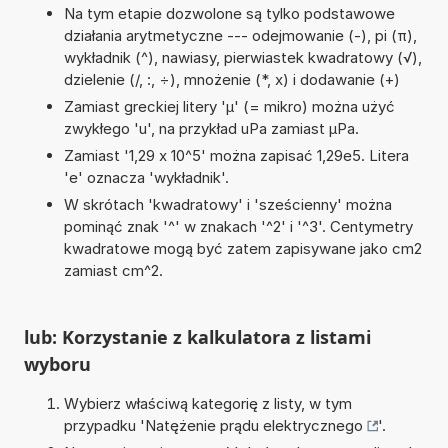
Na tym etapie dozwolone są tylko podstawowe
działania arytmetyczne --- odejmowanie (-), pi (π),
wykładnik (^), nawiasy, pierwiastek kwadratowy (√),
dzielenie (/, :, ÷), mnożenie (*, x) i dodawanie (+)
Zamiast greckiej litery 'µ' (= mikro) można użyć
zwykłego 'u', na przykład uPa zamiast µPa.
Zamiast '1,29 x 10^5' można zapisać 1,29e5. Litera
'e' oznacza 'wykładnik'.
W skrótach 'kwadratowy' i 'sześcienny' można
pominąć znak '^' w znakach '^2' i '^3'. Centymetry
kwadratowe mogą być zatem zapisywane jako cm2
zamiast cm^2.
lub: Korzystanie z kalkulatora z listami
wyboru
Wybierz właściwą kategorię z listy, w tym
przypadku '
Natężenie prądu elektrycznego
'.