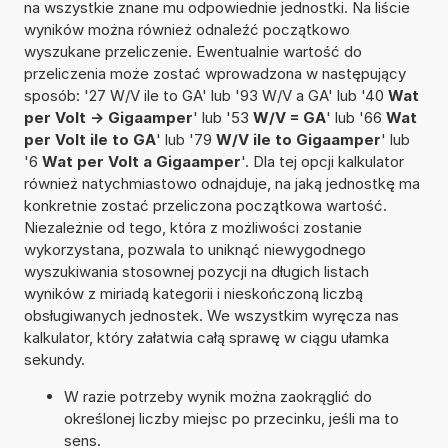
na wszystkie znane mu odpowiednie jednostki. Na liście
wyników można również odnaleźć początkowo
wyszukane przeliczenie. Ewentualnie wartość do
przeliczenia może zostać wprowadzona w następujący
sposób: '27 W/V ile to GA' lub '93 W/V a GA' lub '40
Wat
per Volt -> Gigaamper
' lub '53
W/V = GA
' lub '66
Wat
per Volt ile to GA
' lub '79
W/V ile to Gigaamper
' lub
'6
Wat per Volt a Gigaamper
'. Dla tej opcji kalkulator
również natychmiastowo odnajduje, na jaką jednostkę ma
konkretnie zostać przeliczona początkowa wartość.
Niezależnie od tego, która z możliwości zostanie
wykorzystana, pozwala to uniknąć niewygodnego
wyszukiwania stosownej pozycji na długich listach
wyników z miriadą kategorii i nieskończoną liczbą
obsługiwanych jednostek. We wszystkim wyręcza nas
kalkulator, który załatwia całą sprawę w ciągu ułamka
sekundy.
W razie potrzeby wynik można zaokrąglić do
określonej liczby miejsc po przecinku, jeśli ma to
sens.