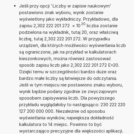
Jeśli przy opcji 'Liczby w zapisie naukowym'
postawiono znak wyboru, wynik zostanie
wyświetlony jako wykładniczy. Przykładowo, dla
20
zapisu 2,302 222 201 272
×
10
liczba zostanie
podzielona na wykładnik, tutaj 20, oraz właściwą
liczbę, tutaj 2,302 222 201 272. W przypadku
urządzeń, dla których możliwości wyświetlania liczb
są ograniczone, jak na przykład w kalkulatorach
kieszonkowych, można również zastosować
sposób zapisu liczb jako 2,302 222 201 272 E+20.
Dzięki temu w szczególności bardzo duże oraz
bardzo małe liczby są łatwiejsze do odczytania.
Jeśli w tym miejscu nie postawiono znaku wyboru,
wynik będzie podany zgodnie ze zwyczajowym
sposobem zapisywania liczb. Dla powyższego
przykładu wyglądałoby to następująco: 230 222 220
127 200 000 000. Niezależnie od sposobu
wyświetlania wyników, największa dokładność
kalkulatora to 14 miejsc. Powinno to być
wystarczająco precyzyjne dla większości aplikacji.