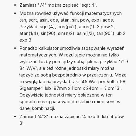
Zamiast '√4' można zapisać 'sqrt 4'.
Można również używać funkcji matematycznych
tan, sqrt, asin, cos, atan, sin, pow, exp i acos.
Przykład: sqrt(4), cos(pi/2), acos(1), 3 pow 2,
atan(1/4), sin(90), sin(π/2), asin(1/2), tan(90°) lub 2
exp 3
Ponadto kalkulator umożliwia stosowanie wyrażeń
matematycznych. W rezultacie można nie tylko
wyliczać liczby pomiędzy sobą, jak na przykład '71 *
84 W/V', ale też różne jednostki miary można
łączyć ze sobą bezpośrednio w przeliczeniu. Może
to wyglądać na przykład tak: '45 Wat per Volt + 58
Gigaamper' lub '97mm x 11cm x 24dm = ? cm^3'.
Oczywiście jednostki miary połączone w ten
sposób muszą pasować do siebie i mieć sens w
danej kombinacji.
Zamiast '4^3' można zapisać '4 exp 3' lub '4 pow
3'.