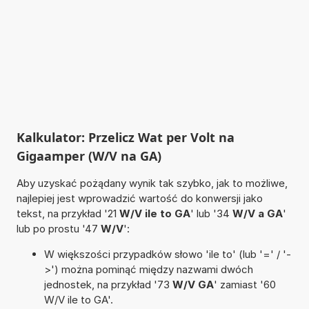
Kalkulator: Przelicz Wat per Volt na
Gigaamper (W/V na GA)
Aby uzyskać pożądany wynik tak szybko, jak to możliwe,
najlepiej jest wprowadzić wartość do konwersji jako
tekst, na przykład '21
W/V ile to GA
' lub '34
W/V a GA
'
lub po prostu '47
W/V
':
W większości przypadków słowo 'ile to' (lub '=' / '-
>') można pominąć między nazwami dwóch
jednostek, na przykład '73
W/V GA
' zamiast '60
W/V ile to GA'.