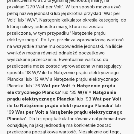
przeliczenia wraz z oryginalną jednostką miary; na
przykład '279 Wat per Volt'. W ten sposób można użyć
pełną nazwę jednostki lub jej skrótna przykład 'Wat per
Volt' lub 'W/V'. Następnie kalkulator określa kategorię, do
której należy jednostka miary, która ma zostać
przeliczona, w tym przypadku 'Natężenie prądu
elektrycznego'. Po tym przelicza wprowadzoną wartość
na wszystkie znane mu odpowiednie jednostki. Na liście
wyników można również odnaleźć początkowo
wyszukane przeliczenie. Ewentualnie wartość do
przeliczenia może zostać wprowadzona w następujący
sposób: '18 W/V ile to Natężenie prądu elektrycznego
Plancka' lub '12 W/V a Natężenie prądu elektrycznego
Plancka' lub '76
Wat per Volt -> Natężenie prądu
elektrycznego Plancka
' lub '35
W/V = Natężenie
prądu elektrycznego Plancka
' lub '93
Wat per Volt
ile to Natężenie prądu elektrycznego Plancka
' lub
'69
Wat per Volt a Natężenie prądu elektrycznego
Plancka
'. Dla tej opcji kalkulator również natychmiastowo
odnajduje, na jaką jednostkę ma konkretnie zostać
przeliczona początkowa wartość. Niezależnie od tego,