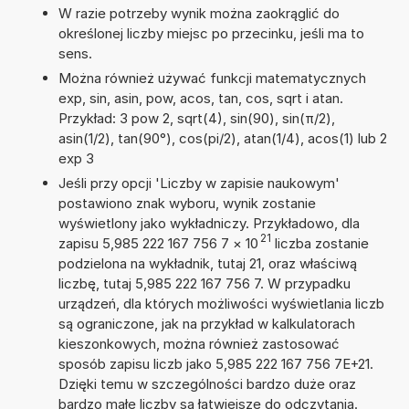
W razie potrzeby wynik można zaokrąglić do
określonej liczby miejsc po przecinku, jeśli ma to
sens.
Można również używać funkcji matematycznych
exp, sin, asin, pow, acos, tan, cos, sqrt i atan.
Przykład: 3 pow 2, sqrt(4), sin(90), sin(π/2),
asin(1/2), tan(90°), cos(pi/2), atan(1/4), acos(1) lub 2
exp 3
Jeśli przy opcji 'Liczby w zapisie naukowym'
postawiono znak wyboru, wynik zostanie
wyświetlony jako wykładniczy. Przykładowo, dla
21
zapisu 5,985 222 167 756 7
×
10
liczba zostanie
podzielona na wykładnik, tutaj 21, oraz właściwą
liczbę, tutaj 5,985 222 167 756 7. W przypadku
urządzeń, dla których możliwości wyświetlania liczb
są ograniczone, jak na przykład w kalkulatorach
kieszonkowych, można również zastosować
sposób zapisu liczb jako 5,985 222 167 756 7E+21.
Dzięki temu w szczególności bardzo duże oraz
bardzo małe liczby są łatwiejsze do odczytania.