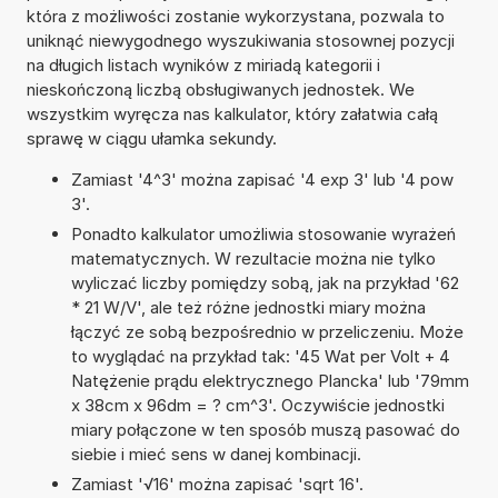
która z możliwości zostanie wykorzystana, pozwala to
uniknąć niewygodnego wyszukiwania stosownej pozycji
na długich listach wyników z miriadą kategorii i
nieskończoną liczbą obsługiwanych jednostek. We
wszystkim wyręcza nas kalkulator, który załatwia całą
sprawę w ciągu ułamka sekundy.
Zamiast '4^3' można zapisać '4 exp 3' lub '4 pow
3'.
Ponadto kalkulator umożliwia stosowanie wyrażeń
matematycznych. W rezultacie można nie tylko
wyliczać liczby pomiędzy sobą, jak na przykład '62
* 21 W/V', ale też różne jednostki miary można
łączyć ze sobą bezpośrednio w przeliczeniu. Może
to wyglądać na przykład tak: '45 Wat per Volt + 4
Natężenie prądu elektrycznego Plancka' lub '79mm
x 38cm x 96dm = ? cm^3'. Oczywiście jednostki
miary połączone w ten sposób muszą pasować do
siebie i mieć sens w danej kombinacji.
Zamiast '√16' można zapisać 'sqrt 16'.