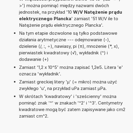
>') można pominąć między nazwami dwóch
jednostek, na przykład '10
W/V Natężenie prądu
elektrycznego Plancka
' zamiast '51 W/V ile to
Natężenie prądu elektrycznego Plancka'.
Na tym etapie dozwolone są tylko podstawowe
działania arytmetyczne --- odejmowanie (-),
dzielenie (/, :, ÷), nawiasy, pi (π), mnożenie (*, x),
pierwiastek kwadratowy (√), wykładnik (^) i
dodawanie (+)
Zamiast '1,2 x 10^5' można zapisać 1,2e5. Litera 'e'
oznacza 'wykładnik'.
Zamiast greckiej litery 'µ' (= mikro) można użyć
zwykłego 'u', na przykład uPa zamiast µPa.
W skrótach 'kwadratowy' i 'sześcienny' można
pominąć znak '^' w znakach '^2' i '^3'. Centymetry
kwadratowe mogą być zatem zapisywane jako cm2
zamiast cm^2.