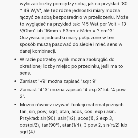
wyliczać liczby pomiędzy sobą, jak na przykład '80
* 48 W/V', ale też różne jednostki miary można
łączyć ze sobą bezpośrednio w przeliczeniu. Może
to wyglądać na przykład tak: '45 Wat per Volt + 13
V/Ohm' lub '16mm x 83cm x 51dm = ? cm^3'.
Oczywiście jednostki miary połączone w ten
sposób muszą pasować do siebie i mieć sens w
danej kombinacji.
W razie potrzeby wynik można zaokrąglić do
określonej liczby miejsc po przecinku, jeśli ma to
sens.
Zamiast '√9' można zapisać 'sqrt 9'.
Zamiast '4^3' można zapisać '4 exp 3' lub '4 pow
3'.
Można również używać funkcji matematycznych
tan, sin, pow, sqrt, atan, acos, cos, exp i asin.
Przykład: sin(90), asin(1/2), acos(1), 2 exp 3,
cos(pi/2), tan(90°), atan(1/4), 3 pow 2, sin(π/2) lub
sqrt(4)