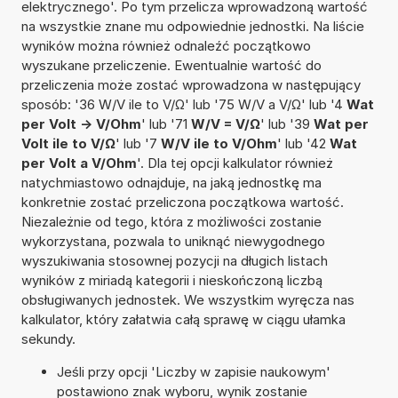
elektrycznego'. Po tym przelicza wprowadzoną wartość
na wszystkie znane mu odpowiednie jednostki. Na liście
wyników można również odnaleźć początkowo
wyszukane przeliczenie. Ewentualnie wartość do
przeliczenia może zostać wprowadzona w następujący
sposób: '36 W/V ile to V/Ω' lub '75 W/V a V/Ω' lub '4
Wat
per Volt -> V/Ohm
' lub '71
W/V = V/Ω
' lub '39
Wat per
Volt ile to V/Ω
' lub '7
W/V ile to V/Ohm
' lub '42
Wat
per Volt a V/Ohm
'. Dla tej opcji kalkulator również
natychmiastowo odnajduje, na jaką jednostkę ma
konkretnie zostać przeliczona początkowa wartość.
Niezależnie od tego, która z możliwości zostanie
wykorzystana, pozwala to uniknąć niewygodnego
wyszukiwania stosownej pozycji na długich listach
wyników z miriadą kategorii i nieskończoną liczbą
obsługiwanych jednostek. We wszystkim wyręcza nas
kalkulator, który załatwia całą sprawę w ciągu ułamka
sekundy.
Jeśli przy opcji 'Liczby w zapisie naukowym'
postawiono znak wyboru, wynik zostanie