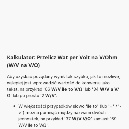
Kalkulator: Przelicz Wat per Volt na V/Ohm
(W/V na V/Ω)
Aby uzyskać pożądany wynik tak szybko, jak to możliwe,
najlepiej jest wprowadzić wartość do konwersji jako
tekst, na przykład '66
W/V ile to V/Ω
' lub '34
W/V a V/
Ω
' lub po prostu '2
W/V
':
W większości przypadków słowo 'ile to' (lub '=' / '-
>') można pominąć między nazwami dwóch
jednostek, na przykład '37
W/V V/Ω
' zamiast '69
W/V ile to V/Ω'.