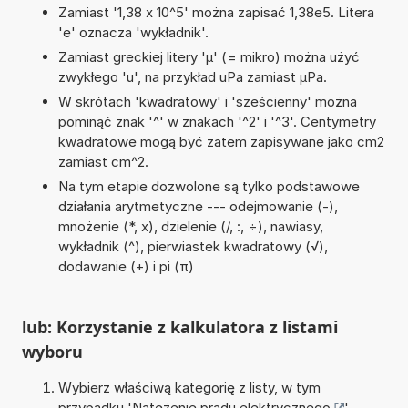
Zamiast '1,38 x 10^5' można zapisać 1,38e5. Litera
'e' oznacza 'wykładnik'.
Zamiast greckiej litery 'µ' (= mikro) można użyć
zwykłego 'u', na przykład uPa zamiast µPa.
W skrótach 'kwadratowy' i 'sześcienny' można
pominąć znak '^' w znakach '^2' i '^3'. Centymetry
kwadratowe mogą być zatem zapisywane jako cm2
zamiast cm^2.
Na tym etapie dozwolone są tylko podstawowe
działania arytmetyczne --- odejmowanie (-),
mnożenie (*, x), dzielenie (/, :, ÷), nawiasy,
wykładnik (^), pierwiastek kwadratowy (√),
dodawanie (+) i pi (π)
lub: Korzystanie z kalkulatora z listami
wyboru
Wybierz właściwą kategorię z listy, w tym
przypadku '
Natężenie prądu elektrycznego
'.