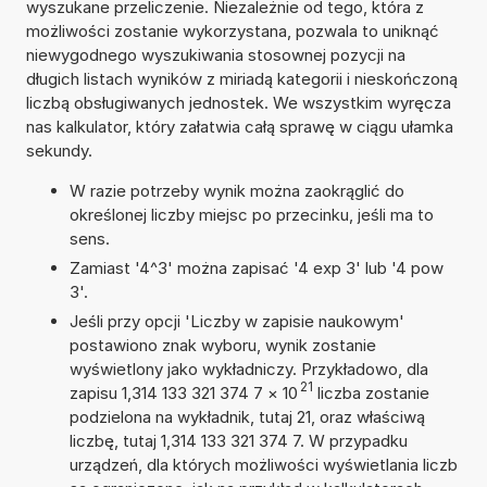
wyszukane przeliczenie. Niezależnie od tego, która z
możliwości zostanie wykorzystana, pozwala to uniknąć
niewygodnego wyszukiwania stosownej pozycji na
długich listach wyników z miriadą kategorii i nieskończoną
liczbą obsługiwanych jednostek. We wszystkim wyręcza
nas kalkulator, który załatwia całą sprawę w ciągu ułamka
sekundy.
W razie potrzeby wynik można zaokrąglić do
określonej liczby miejsc po przecinku, jeśli ma to
sens.
Zamiast '4^3' można zapisać '4 exp 3' lub '4 pow
3'.
Jeśli przy opcji 'Liczby w zapisie naukowym'
postawiono znak wyboru, wynik zostanie
wyświetlony jako wykładniczy. Przykładowo, dla
21
zapisu 1,314 133 321 374 7
×
10
liczba zostanie
podzielona na wykładnik, tutaj 21, oraz właściwą
liczbę, tutaj 1,314 133 321 374 7. W przypadku
urządzeń, dla których możliwości wyświetlania liczb