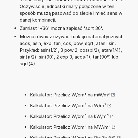
Oczywiście jednostki miary połączone w ten
sposób muszą pasować do siebie i mieć sens w
danej kombinacji.
Zamiast '√36' można zapisać 'sqrt 36'.
Można również używać funkcji matematycznych
acos, asin, exp, tan, cos, pow, sqrt, atan i sin.
Przykład: asin(1/2), 3 pow 2, cos(pi/2), atan(1/4),
sin(π/2), sin(90), 2 exp 3, acos(1), tan(90°) lub
sqrt(4)
Kalkulator: Przelicz W/cm³ na mW/m³
Kalkulator: Przelicz W/cm³ na W/m³
Kalkulator: Przelicz W/cm³ na kW/m³
Kalkulator: Przelicz W/cm³ na MW/m³
Kalkulator: Przelicz W/cm³ na Btu/(h·ft³)