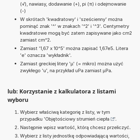
(√), nawiasy, dodawanie (+), pi (π) i odejmowanie
(-)
W skrótach 'kwadratowy' i 'sześcienny' można
pominąć znak '^' w znakach '^2' i '^3'. Centymetry
kwadratowe mogą być zatem zapisywane jako cm2
zamiast cm^2.
Zamiast '1,67 x 10^5' można zapisać 1,67e5. Litera
'e' oznacza 'wykładnik'.
Zamiast greckiej litery 'µ' (= mikro) można użyć
zwykłego 'u', na przykład uPa zamiast µPa.
lub: Korzystanie z kalkulatora z listami
wyboru
Wybierz właściwą kategorię z listy, w tym
przypadku '
Objętościowy strumień ciepła
'.
Następnie wpisz wartość, którą chcesz przeliczyć.
Wybierz z listy jednostkę odpowiadającą wartości,