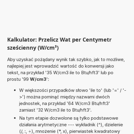
Kalkulator: Przelicz Wat per Centymetr
sześcienny (W/cm³)
Aby uzyskać pożądany wynik tak szybko, jak to możliwe,
najlepiej jest wprowadzić wartość do konwersji jako
tekst, na przykład '35 W/cm3 ile to Btu/hft3' lub po
prostu '99
W/cm3
':
W większości przypadków słowo 'ile to' (lub '=' / '-
>') można pominąć między nazwami dwóch
jednostek, na przykład '64 W/cm3 Btu/hft3'
zamiast '32 W/cm3 ile to Btu/hft3'.
Na tym etapie dozwolone są tylko podstawowe
działania arytmetyczne --- wykładnik (^), dzielenie
(/, :, ÷), mnożenie (*, x), pierwiastek kwadratowy