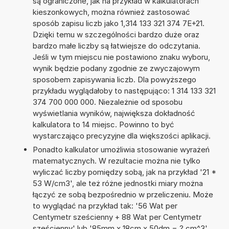
są ograniczone, jak na przykład w kalkulatorach
kieszonkowych, można również zastosować
sposób zapisu liczb jako 1,314 133 321 374 7E+21.
Dzięki temu w szczególności bardzo duże oraz
bardzo małe liczby są łatwiejsze do odczytania.
Jeśli w tym miejscu nie postawiono znaku wyboru,
wynik będzie podany zgodnie ze zwyczajowym
sposobem zapisywania liczb. Dla powyższego
przykładu wyglądałoby to następująco: 1 314 133 321
374 700 000 000. Niezależnie od sposobu
wyświetlania wyników, największa dokładność
kalkulatora to 14 miejsc. Powinno to być
wystarczająco precyzyjne dla większości aplikacji.
Ponadto kalkulator umożliwia stosowanie wyrażeń
matematycznych. W rezultacie można nie tylko
wyliczać liczby pomiędzy sobą, jak na przykład '21 *
53 W/cm3', ale też różne jednostki miary można
łączyć ze sobą bezpośrednio w przeliczeniu. Może
to wyglądać na przykład tak: '56 Wat per
Centymetr sześcienny + 88 Wat per Centymetr
sześcienny' lub '85mm x 18cm x 50dm = ? cm^3'.