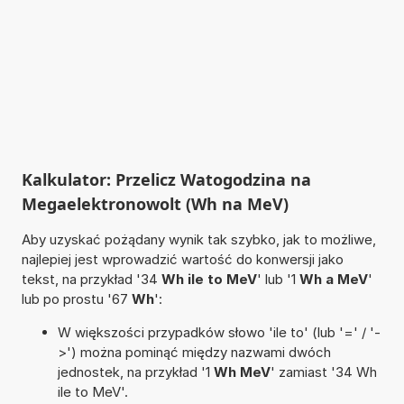
Kalkulator: Przelicz Watogodzina na
Megaelektronowolt (Wh na MeV)
Aby uzyskać pożądany wynik tak szybko, jak to możliwe,
najlepiej jest wprowadzić wartość do konwersji jako
tekst, na przykład '34
Wh ile to MeV
' lub '1
Wh a MeV
'
lub po prostu '67
Wh
':
W większości przypadków słowo 'ile to' (lub '=' / '-
>') można pominąć między nazwami dwóch
jednostek, na przykład '1
Wh MeV
' zamiast '34 Wh
ile to MeV'.