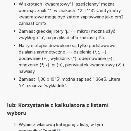
W skrótach 'kwadratowy' i 'sześcienny' można
pominąć znak '^' w znakach '^2' i '^3'. Centymetry
kwadratowe mogą być zatem zapisywane jako cm2
zamiast cm^2.
Zamiast greckiej litery 'µ' (= mikro) można użyć
zwykłego 'u', na przykład uPa zamiast µPa.
Na tym etapie dozwolone są tylko podstawowe
działania arytmetyczne --- dzielenie (/, :, ÷),
dodawanie (+), wykładnik (^), odejmowanie (-),
mnożenie (*, x), pi (π), pierwiastek kwadratowy (√) i
nawiasy
Zamiast '1,36 x 10^5' można zapisać 1,36e5. Litera
'e' oznacza 'wykładnik'.
lub: Korzystanie z kalkulatora z listami
wyboru
Wybierz właściwą kategorię z listy, w tym
przypadku '
Energii
'.