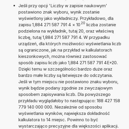
Jeśli przy opcji 'Liczby w zapisie naukowym'
postawiono znak wyboru, wynik zostanie
wyświetlony jako wykładniczy. Przykładowo, dla
20
zapisu 1,884 271 587 791 4
×
10
liczba zostanie
podzielona na wykładnik, tutaj 20, oraz właściwą
liczbę, tutaj 1,884 271 587 791 4. W przypadku
urządzeń, dla których możliwości wyświetlania liczb
są ograniczone, jak na przykład w kalkulatorach
kieszonkowych, można również zastosować
sposób zapisu liczb jako 1,884 271 587 791 4E+20.
Dzięki temu w szczególności bardzo duże oraz
bardzo małe liczby są łatwiejsze do odczytania.
Jeśli w tym miejscu nie postawiono znaku wyboru,
wynik będzie podany zgodnie ze zwyczajowym
sposobem zapisywania liczb. Dla powyższego
przykładu wyglądałoby to następująco: 188 427 158
779 140 000 000. Niezależnie od sposobu
wyświetlania wyników, największa dokładność
kalkulatora to 14 miejsc. Powinno to być
wystarczająco precyzyjne dla większości aplikacji.