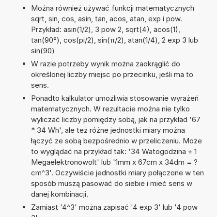
Można również używać funkcji matematycznych
sqrt, sin, cos, asin, tan, acos, atan, exp i pow.
Przykład: asin(1/2), 3 pow 2, sqrt(4), acos(1),
tan(90°), cos(pi/2), sin(π/2), atan(1/4), 2 exp 3 lub
sin(90)
W razie potrzeby wynik można zaokrąglić do
określonej liczby miejsc po przecinku, jeśli ma to
sens.
Ponadto kalkulator umożliwia stosowanie wyrażeń
matematycznych. W rezultacie można nie tylko
wyliczać liczby pomiędzy sobą, jak na przykład '67
* 34 Wh', ale też różne jednostki miary można
łączyć ze sobą bezpośrednio w przeliczeniu. Może
to wyglądać na przykład tak: '34 Watogodzina + 1
Megaelektronowolt' lub '1mm x 67cm x 34dm = ?
cm^3'. Oczywiście jednostki miary połączone w ten
sposób muszą pasować do siebie i mieć sens w
danej kombinacji.
Zamiast '4^3' można zapisać '4 exp 3' lub '4 pow