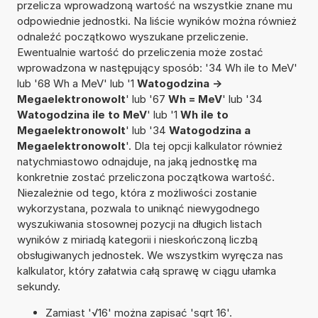
przelicza wprowadzoną wartość na wszystkie znane mu
odpowiednie jednostki. Na liście wyników można również
odnaleźć początkowo wyszukane przeliczenie.
Ewentualnie wartość do przeliczenia może zostać
wprowadzona w następujący sposób: '34 Wh ile to MeV'
lub '68 Wh a MeV' lub '1
Watogodzina ->
Megaelektronowolt
' lub '67
Wh = MeV
' lub '34
Watogodzina ile to MeV
' lub '1
Wh ile to
Megaelektronowolt
' lub '34
Watogodzina a
Megaelektronowolt
'. Dla tej opcji kalkulator również
natychmiastowo odnajduje, na jaką jednostkę ma
konkretnie zostać przeliczona początkowa wartość.
Niezależnie od tego, która z możliwości zostanie
wykorzystana, pozwala to uniknąć niewygodnego
wyszukiwania stosownej pozycji na długich listach
wyników z miriadą kategorii i nieskończoną liczbą
obsługiwanych jednostek. We wszystkim wyręcza nas
kalkulator, który załatwia całą sprawę w ciągu ułamka
sekundy.
Zamiast '√16' można zapisać 'sqrt 16'.