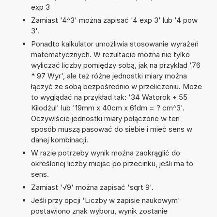
exp 3
Zamiast '4^3' można zapisać '4 exp 3' lub '4 pow
3'.
Ponadto kalkulator umożliwia stosowanie wyrażeń
matematycznych. W rezultacie można nie tylko
wyliczać liczby pomiędzy sobą, jak na przykład '76
* 97 Wyr', ale też różne jednostki miary można
łączyć ze sobą bezpośrednio w przeliczeniu. Może
to wyglądać na przykład tak: '34 Watorok + 55
Kilodżul' lub '19mm x 40cm x 61dm = ? cm^3'.
Oczywiście jednostki miary połączone w ten
sposób muszą pasować do siebie i mieć sens w
danej kombinacji.
W razie potrzeby wynik można zaokrąglić do
określonej liczby miejsc po przecinku, jeśli ma to
sens.
Zamiast '√9' można zapisać 'sqrt 9'.
Jeśli przy opcji 'Liczby w zapisie naukowym'
postawiono znak wyboru, wynik zostanie