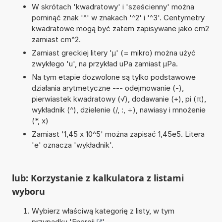
W skrótach 'kwadratowy' i 'sześcienny' można
pominąć znak '^' w znakach '^2' i '^3'. Centymetry
kwadratowe mogą być zatem zapisywane jako cm2
zamiast cm^2.
Zamiast greckiej litery 'µ' (= mikro) można użyć
zwykłego 'u', na przykład uPa zamiast µPa.
Na tym etapie dozwolone są tylko podstawowe
działania arytmetyczne --- odejmowanie (-),
pierwiastek kwadratowy (√), dodawanie (+), pi (π),
wykładnik (^), dzielenie (/, :, ÷), nawiasy i mnożenie
(*, x)
Zamiast '1,45 x 10^5' można zapisać 1,45e5. Litera
'e' oznacza 'wykładnik'.
lub: Korzystanie z kalkulatora z listami
wyboru
Wybierz właściwą kategorię z listy, w tym
przypadku '
Energii
'.