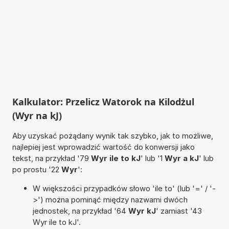
Kalkulator: Przelicz Watorok na Kilodżul
(Wyr na kJ)
Aby uzyskać pożądany wynik tak szybko, jak to możliwe,
najlepiej jest wprowadzić wartość do konwersji jako
tekst, na przykład '79
Wyr ile to kJ
' lub '1
Wyr a kJ
' lub
po prostu '22
Wyr
':
W większości przypadków słowo 'ile to' (lub '=' / '-
>') można pominąć między nazwami dwóch
jednostek, na przykład '64
Wyr kJ
' zamiast '43
Wyr ile to kJ'.