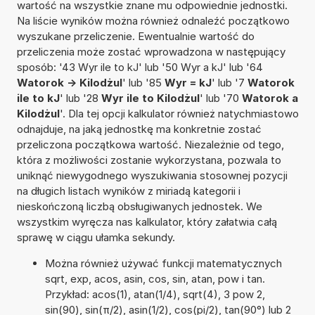
wartość na wszystkie znane mu odpowiednie jednostki.
Na liście wyników można również odnaleźć początkowo
wyszukane przeliczenie. Ewentualnie wartość do
przeliczenia może zostać wprowadzona w następujący
sposób: '43 Wyr ile to kJ' lub '50 Wyr a kJ' lub '64
Watorok -> Kilodżul
' lub '85
Wyr = kJ
' lub '7
Watorok
ile to kJ
' lub '28
Wyr ile to Kilodżul
' lub '70
Watorok a
Kilodżul
'. Dla tej opcji kalkulator również natychmiastowo
odnajduje, na jaką jednostkę ma konkretnie zostać
przeliczona początkowa wartość. Niezależnie od tego,
która z możliwości zostanie wykorzystana, pozwala to
uniknąć niewygodnego wyszukiwania stosownej pozycji
na długich listach wyników z miriadą kategorii i
nieskończoną liczbą obsługiwanych jednostek. We
wszystkim wyręcza nas kalkulator, który załatwia całą
sprawę w ciągu ułamka sekundy.
Można również używać funkcji matematycznych
sqrt, exp, acos, asin, cos, sin, atan, pow i tan.
Przykład: acos(1), atan(1/4), sqrt(4), 3 pow 2,
sin(90), sin(π/2), asin(1/2), cos(pi/2), tan(90°) lub 2