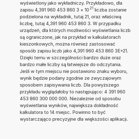
wyświetlony jako wykładniczy. Przykładowo, dla
21
zapisu 4,391 960 453 860 3
×
10
liczba zostanie
podzielona na wykładnik, tutaj 21, oraz właściwą
liczbę, tutaj 4,391 960 453 860 3. W przypadku
urządzeń, dla których możliwości wyświetlania liczb
są ograniczone, jak na przykład w kalkulatorach
kieszonkowych, można również zastosować
sposób zapisu liczb jako 4,391 960 453 860 3E+21.
Dzięki temu w szczególności bardzo duże oraz
bardzo małe liczby są łatwiejsze do odczytania.
Jeśli w tym miejscu nie postawiono znaku wyboru,
wynik będzie podany zgodnie ze zwyczajowym
sposobem zapisywania liczb. Dla powyższego
przykładu wyglądałoby to następująco: 4 391 960
453 860 300 000 000. Niezależnie od sposobu
wyświetlania wyników, największa dokładność
kalkulatora to 14 miejsc. Powinno to być
wystarczająco precyzyjne dla większości aplikacji.