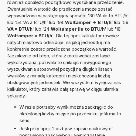
również odnaleźć początkowo wyszukane przeliczenie.
Ewentualnie wartość do przeliczenia może zostać
wprowadzona w następujący sposób: '30 VA ile to BTU/h'
lub '54 VA a BTU/h' lub '94
Woltamper -> BTU/h
' lub '59
VA = BTU/h
' lub '24
Woltamper ile to BTU/h
' lub '18
Woltamper a BTU/h
'. Dla tej opcji kalkulator również
natychmiastowo odnajduje, na jaką jednostkę ma
konkretnie zostać przeliczona początkowa wartość.
Niezależnie od tego, która z możliwości zostanie
wykorzystana, pozwala to uniknąć niewygodnego
wyszukiwania stosownej pozycji na długich listach
wyników z miriadą kategorii i nieskończoną liczbą
obsługiwanych jednostek. We wszystkim wyręcza nas
kalkulator, który załatwia całą sprawę w ciągu ułamka
sekundy.
W razie potrzeby wynik można zaokrąglić do
określonej liczby miejsc po przecinku, jeśli ma to
sens.
Jeśli przy opcji 'Liczby w zapisie naukowym'
postawiono znak wyboru, wynik zostanie