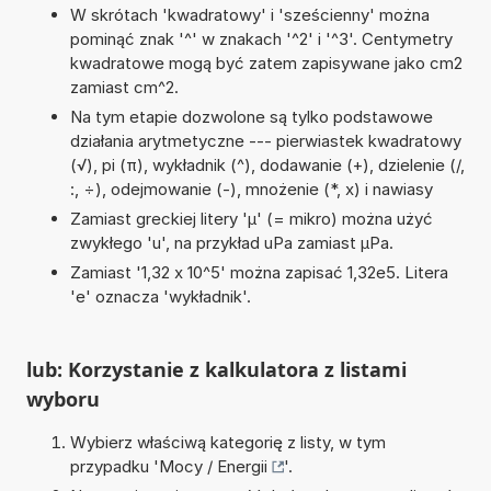
W skrótach 'kwadratowy' i 'sześcienny' można
pominąć znak '^' w znakach '^2' i '^3'. Centymetry
kwadratowe mogą być zatem zapisywane jako cm2
zamiast cm^2.
Na tym etapie dozwolone są tylko podstawowe
działania arytmetyczne --- pierwiastek kwadratowy
(√), pi (π), wykładnik (^), dodawanie (+), dzielenie (/,
:, ÷), odejmowanie (-), mnożenie (*, x) i nawiasy
Zamiast greckiej litery 'µ' (= mikro) można użyć
zwykłego 'u', na przykład uPa zamiast µPa.
Zamiast '1,32 x 10^5' można zapisać 1,32e5. Litera
'e' oznacza 'wykładnik'.
lub: Korzystanie z kalkulatora z listami
wyboru
Wybierz właściwą kategorię z listy, w tym
przypadku '
Mocy / Energii
'.