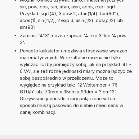
sin, pow, cos, tan, atan, asin, acos, exp i sqrt.
Przykład: sqrt(4), 3 pow 2, atan(1/4), tan(90°),
acos(1), sin(π/2), 2 exp 3, asin(1/2), cos(pi/2) lub
sin(90)
Zamiast '4^3' można zapisać '4 exp 3' lub '4 pow
3'.
Ponadto kalkulator umożliwia stosowanie wyrażeń
matematycznych. W rezultacie można nie tylko
wyliczać liczby pomiędzy sobą, jak na przykład '41 *
6 VA', ale też różne jednostki miary można łączyć ze
sobą bezpośrednio w przeliczeniu. Może to
wyglądać na przykład tak: '12 Woltamper + 76
BTU/h' lub '70mm x 35cm x 99dm = ? cm^3'.
Oczywiście jednostki miary połączone w ten
sposób muszą pasować do siebie i mieć sens w
danej kombinacji.