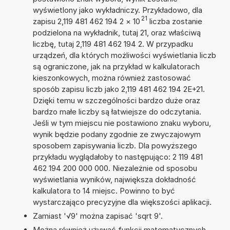
wyświetlony jako wykładniczy. Przykładowo, dla
21
zapisu 2,119 481 462 194 2
×
10
liczba zostanie
podzielona na wykładnik, tutaj 21, oraz właściwą
liczbę, tutaj 2,119 481 462 194 2. W przypadku
urządzeń, dla których możliwości wyświetlania liczb
są ograniczone, jak na przykład w kalkulatorach
kieszonkowych, można również zastosować
sposób zapisu liczb jako 2,119 481 462 194 2E+21.
Dzięki temu w szczególności bardzo duże oraz
bardzo małe liczby są łatwiejsze do odczytania.
Jeśli w tym miejscu nie postawiono znaku wyboru,
wynik będzie podany zgodnie ze zwyczajowym
sposobem zapisywania liczb. Dla powyższego
przykładu wyglądałoby to następująco: 2 119 481
462 194 200 000 000. Niezależnie od sposobu
wyświetlania wyników, największa dokładność
kalkulatora to 14 miejsc. Powinno to być
wystarczająco precyzyjne dla większości aplikacji.
Zamiast '√9' można zapisać 'sqrt 9'.
Można również używać funkcji matematycznych