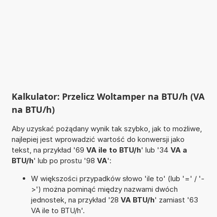
Kalkulator: Przelicz Woltamper na BTU/h (VA
na BTU/h)
Aby uzyskać pożądany wynik tak szybko, jak to możliwe,
najlepiej jest wprowadzić wartość do konwersji jako
tekst, na przykład '69
VA ile to BTU/h
' lub '34
VA a
BTU/h
' lub po prostu '98
VA
':
W większości przypadków słowo 'ile to' (lub '=' / '-
>') można pominąć między nazwami dwóch
jednostek, na przykład '28
VA BTU/h
' zamiast '63
VA ile to BTU/h'.