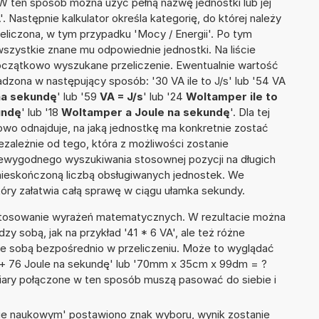
 W ten sposób można użyć pełną nazwę jednostki lub jej
. Następnie kalkulator określa kategorię, do której należy
eliczona, w tym przypadku 'Mocy / Energii'. Po tym
szystkie znane mu odpowiednie jednostki. Na liście
czątkowo wyszukane przeliczenie. Ewentualnie wartość
zona w następujący sposób: '30 VA ile to J/s' lub '54 VA
na sekundę
' lub '59
VA = J/s
' lub '24
Woltamper ile to
undę
' lub '18
Woltamper a Joule na sekundę
'. Dla tej
towo odnajduje, na jaką jednostkę ma konkretnie zostać
zależnie od tego, która z możliwości zostanie
iewygodnego wyszukiwania stosownej pozycji na długich
i nieskończoną liczbą obsługiwanych jednostek. We
tóry załatwia całą sprawę w ciągu ułamka sekundy.
 stosowanie wyrażeń matematycznych. W rezultacie można
dzy sobą, jak na przykład '41 * 6 VA', ale też różne
ze sobą bezpośrednio w przeliczeniu. Może to wyglądać
r + 76 Joule na sekundę' lub '70mm x 35cm x 99dm = ?
iary połączone w ten sposób muszą pasować do siebie i
isie naukowym' postawiono znak wyboru, wynik zostanie