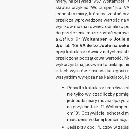
miary; na przykład '957 Woltamper'.
skrótna przykład 'Woltamper' lub 'VA'
jednostka miary, która ma zostać prz
przelicza wprowadzoną wartość na w
wyników można również odnaleźć po
do przeliczenia może zostać wprowad
a J/s' lub '94
Woltamper -> Joule 
J/s
' lub '88
VA ile to Joule na sek
opcji kalkulator również natychmias
przeliczona początkowa wartość. Nie
wykorzystana, pozwala to uniknąć n
listach wyników z miriadą kategorii 
wszystkim wyręcza nas kalkulator, k
Ponadto kalkulator umożliwia
nie tylko wyliczać liczby pomię
jednostki miary można łączyć 
na przykład tak: '12 Woltampe
cm^3'. Oczywiście jednostki m
mieć sens w danej kombinacji.
Jeśli przy opcji 'Liczby w zap