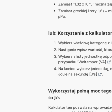
Zamiast '1,32 x 10^5' można zap
Zamiast greckiej litery 'µ' (= 
µPa.
lub: Korzystanie z kalkulato
Wybierz właściwą kategorię z l
Następnie wpisz wartość, któr
Wybierz z listy jednostkę odpo
przypadku '
Woltamper [VA]
'.
Na koniec wybierz jednostkę, 
Joule na sekundę [J/s]
'.
Wykorzystaj pełną moc tego 
to J/s
Kalkulator ten pozwala na wprowadze