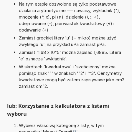
Na tym etapie dozwolone są tylko podstawowe
działania arytmetyczne --- nawiasy, wykładnik (^),
mnożenie (*, x), pi (π), dzielenie (/, :, ÷),
odejmowanie (-), pierwiastek kwadratowy (√) i
dodawanie (+)
Zamiast greckiej litery 'µ' (= mikro) można użyć
zwykłego 'u', na przykład uPa zamiast µPa.
Zamiast '1,68 x 10^5' można zapisać 1,68e5. Litera
'e' oznacza 'wykładnik'.
W skrótach 'kwadratowy' i 'sześcienny' można
pominąć znak '^' w znakach '^2' i '^3'. Centymetry
kwadratowe mogą być zatem zapisywane jako cm2
zamiast cm^2.
lub: Korzystanie z kalkulatora z listami
wyboru
Wybierz właściwą kategorię z listy, w tym
przypadku '
Mocy / Energii
'.