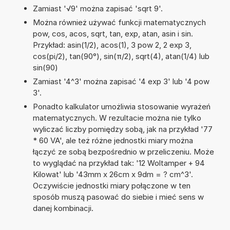
Zamiast '√9' można zapisać 'sqrt 9'.
Można również używać funkcji matematycznych
pow, cos, acos, sqrt, tan, exp, atan, asin i sin.
Przykład: asin(1/2), acos(1), 3 pow 2, 2 exp 3,
cos(pi/2), tan(90°), sin(π/2), sqrt(4), atan(1/4) lub
sin(90)
Zamiast '4^3' można zapisać '4 exp 3' lub '4 pow
3'.
Ponadto kalkulator umożliwia stosowanie wyrażeń
matematycznych. W rezultacie można nie tylko
wyliczać liczby pomiędzy sobą, jak na przykład '77
* 60 VA', ale też różne jednostki miary można
łączyć ze sobą bezpośrednio w przeliczeniu. Może
to wyglądać na przykład tak: '12 Woltamper + 94
Kilowat' lub '43mm x 26cm x 9dm = ? cm^3'.
Oczywiście jednostki miary połączone w ten
sposób muszą pasować do siebie i mieć sens w
danej kombinacji.