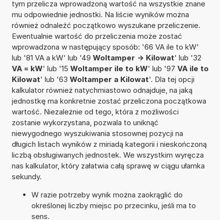
tym przelicza wprowadzoną wartość na wszystkie znane
mu odpowiednie jednostki. Na liście wyników można
również odnaleźć początkowo wyszukane przeliczenie.
Ewentualnie wartość do przeliczenia może zostać
wprowadzona w następujący sposób: '66 VA ile to kW'
lub '81 VA a kW' lub '49
Woltamper -> Kilowat
' lub '32
VA = kW
' lub '15
Woltamper ile to kW
' lub '97
VA ile to
Kilowat
' lub '63
Woltamper a Kilowat
'. Dla tej opcji
kalkulator również natychmiastowo odnajduje, na jaką
jednostkę ma konkretnie zostać przeliczona początkowa
wartość. Niezależnie od tego, która z możliwości
zostanie wykorzystana, pozwala to uniknąć
niewygodnego wyszukiwania stosownej pozycji na
długich listach wyników z miriadą kategorii i nieskończoną
liczbą obsługiwanych jednostek. We wszystkim wyręcza
nas kalkulator, który załatwia całą sprawę w ciągu ułamka
sekundy.
W razie potrzeby wynik można zaokrąglić do
określonej liczby miejsc po przecinku, jeśli ma to
sens.