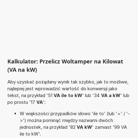
Kalkulator: Przelicz Woltamper na Kilowat
(VA na kW)
Aby uzyskać pożądany wynik tak szybko, jak to możliwe,
najlepiej jest wprowadzić wartość do konwersji jako
tekst, na przykład '51
VA ile to kW
' lub '34
VA a kW
' lub
po prostu '17
VA
':
W większości przypadków słowo 'ile to' (lub '=' / '-
>') można pominąć między nazwami dwóch
jednostek, na przykład '82
VA kW
' zamiast '99 VA
ile to kW'.