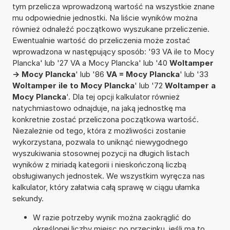
tym przelicza wprowadzoną wartość na wszystkie znane
mu odpowiednie jednostki. Na liście wyników można
również odnaleźć początkowo wyszukane przeliczenie.
Ewentualnie wartość do przeliczenia może zostać
wprowadzona w następujący sposób: '93 VA ile to Mocy
Plancka' lub '27 VA a Mocy Plancka' lub '40
Woltamper
-> Mocy Plancka
' lub '86
VA = Mocy Plancka
' lub '33
Woltamper ile to Mocy Plancka
' lub '72
Woltamper a
Mocy Plancka
'. Dla tej opcji kalkulator również
natychmiastowo odnajduje, na jaką jednostkę ma
konkretnie zostać przeliczona początkowa wartość.
Niezależnie od tego, która z możliwości zostanie
wykorzystana, pozwala to uniknąć niewygodnego
wyszukiwania stosownej pozycji na długich listach
wyników z miriadą kategorii i nieskończoną liczbą
obsługiwanych jednostek. We wszystkim wyręcza nas
kalkulator, który załatwia całą sprawę w ciągu ułamka
sekundy.
W razie potrzeby wynik można zaokrąglić do
określonej liczby miejsc po przecinku, jeśli ma to