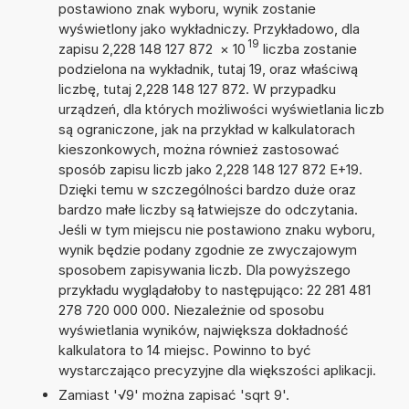
postawiono znak wyboru, wynik zostanie
wyświetlony jako wykładniczy. Przykładowo, dla
19
zapisu 2,228 148 127 872
×
10
liczba zostanie
podzielona na wykładnik, tutaj 19, oraz właściwą
liczbę, tutaj 2,228 148 127 872. W przypadku
urządzeń, dla których możliwości wyświetlania liczb
są ograniczone, jak na przykład w kalkulatorach
kieszonkowych, można również zastosować
sposób zapisu liczb jako 2,228 148 127 872 E+19.
Dzięki temu w szczególności bardzo duże oraz
bardzo małe liczby są łatwiejsze do odczytania.
Jeśli w tym miejscu nie postawiono znaku wyboru,
wynik będzie podany zgodnie ze zwyczajowym
sposobem zapisywania liczb. Dla powyższego
przykładu wyglądałoby to następująco: 22 281 481
278 720 000 000. Niezależnie od sposobu
wyświetlania wyników, największa dokładność
kalkulatora to 14 miejsc. Powinno to być
wystarczająco precyzyjne dla większości aplikacji.
Zamiast '√9' można zapisać 'sqrt 9'.