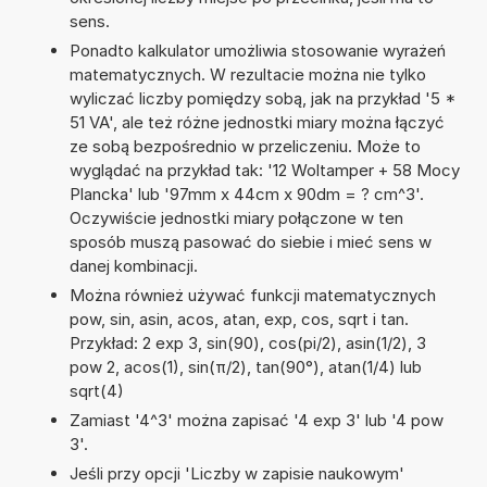
sens.
Ponadto kalkulator umożliwia stosowanie wyrażeń
matematycznych. W rezultacie można nie tylko
wyliczać liczby pomiędzy sobą, jak na przykład '5 *
51 VA', ale też różne jednostki miary można łączyć
ze sobą bezpośrednio w przeliczeniu. Może to
wyglądać na przykład tak: '12 Woltamper + 58 Mocy
Plancka' lub '97mm x 44cm x 90dm = ? cm^3'.
Oczywiście jednostki miary połączone w ten
sposób muszą pasować do siebie i mieć sens w
danej kombinacji.
Można również używać funkcji matematycznych
pow, sin, asin, acos, atan, exp, cos, sqrt i tan.
Przykład: 2 exp 3, sin(90), cos(pi/2), asin(1/2), 3
pow 2, acos(1), sin(π/2), tan(90°), atan(1/4) lub
sqrt(4)
Zamiast '4^3' można zapisać '4 exp 3' lub '4 pow
3'.
Jeśli przy opcji 'Liczby w zapisie naukowym'