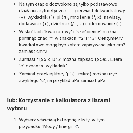
Na tym etapie dozwolone są tylko podstawowe
działania arytmetyczne --- pierwiastek kwadratowy
(√), wykładnik (^), pi (π), mnożenie (*, x), nawiasy,
dodawanie (+), dzielenie (/, :, ÷) i odejmowanie (-)
W skrótach 'kwadratowy' i 'sześcienny' można
pominąć znak '^' w znakach '^2' i '^3'. Centymetry
kwadratowe mogą być zatem zapisywane jako cm2
zamiast cm^2.
Zamiast '1,95 x 10^5' można zapisać 1,95e5. Litera
'e' oznacza 'wykładnik'.
Zamiast greckiej litery 'µ' (= mikro) można użyć
zwykłego 'u', na przykład uPa zamiast µPa.
lub: Korzystanie z kalkulatora z listami
wyboru
Wybierz właściwą kategorię z listy, w tym
przypadku '
Mocy / Energii
'.