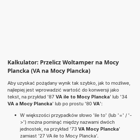
Kalkulator: Przelicz Woltamper na Mocy
Plancka (VA na Mocy Plancka)
Aby uzyskać pożądany wynik tak szybko, jak to możliwe,
najlepiej jest wprowadzić wartość do konwersji jako
tekst, na przykład '87
VA ile to Mocy Plancka
' lub '34
VA a Mocy Plancka
' lub po prostu '80
VA
':
W większości przypadków słowo 'ile to' (lub '=' / '-
>') można pominąć między nazwami dwóch
jednostek, na przykład '73
VA Mocy Plancka
'
zamiast '27 VA ile to Mocy Plancka'.