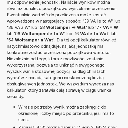
mu odpowiednie jednostki. Na liście wyników można
również odnaleźć początkowo wyszukane przeliczenie.
Ewentualnie wartość do przeliczenia może zostać
wprowadzona w następujący sposób: '39 VA ile to W' lub
'36 VA a W' lub '58
Woltamper -> Wat
' lub '77
VA = W
'
lub '96
Woltamper ile to W
' lub '16
VA ile to Wat
' lub
'54
Woltamper a Wat
'. Dla tej opcji kalkulator również
natychmiastowo odnajduje, na jaką jednostkę ma
konkretnie zostać przeliczona początkowa wartość.
Niezależnie od tego, która z możliwości zostanie
wykorzystana, pozwala to uniknąć niewygodnego
wyszukiwania stosownej pozycji na długich listach
wyników z miriadą kategorii i nieskończoną liczbą
obsługiwanych jednostek. We wszystkim wyręcza nas
kalkulator, który załatwia całą sprawę w ciągu ułamka
sekundy.
W razie potrzeby wynik można zaokrąglić do
określonej liczby miejsc po przecinku, jeśli ma to
sens.
Zamiast '4^3' można zapisać '4 exp 3' lub '4 pow