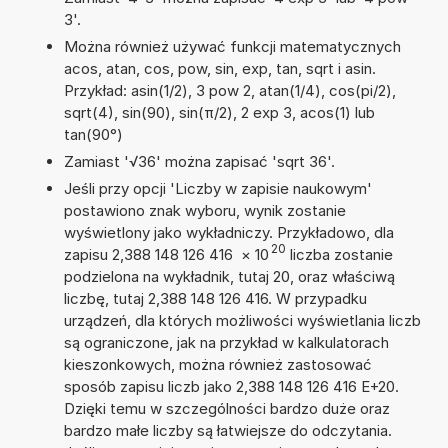
3'.
Można również używać funkcji matematycznych
acos, atan, cos, pow, sin, exp, tan, sqrt i asin.
Przykład: asin(1/2), 3 pow 2, atan(1/4), cos(pi/2),
sqrt(4), sin(90), sin(π/2), 2 exp 3, acos(1) lub
tan(90°)
Zamiast '√36' można zapisać 'sqrt 36'.
Jeśli przy opcji 'Liczby w zapisie naukowym'
postawiono znak wyboru, wynik zostanie
wyświetlony jako wykładniczy. Przykładowo, dla
20
zapisu 2,388 148 126 416
×
10
liczba zostanie
podzielona na wykładnik, tutaj 20, oraz właściwą
liczbę, tutaj 2,388 148 126 416. W przypadku
urządzeń, dla których możliwości wyświetlania liczb
są ograniczone, jak na przykład w kalkulatorach
kieszonkowych, można również zastosować
sposób zapisu liczb jako 2,388 148 126 416 E+20.
Dzięki temu w szczególności bardzo duże oraz
bardzo małe liczby są łatwiejsze do odczytania.