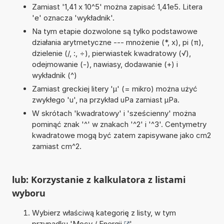
Zamiast '1,41 x 10^5' można zapisać 1,41e5. Litera
'e' oznacza 'wykładnik'.
Na tym etapie dozwolone są tylko podstawowe
działania arytmetyczne --- mnożenie (*, x), pi (π),
dzielenie (/, :, ÷), pierwiastek kwadratowy (√),
odejmowanie (-), nawiasy, dodawanie (+) i
wykładnik (^)
Zamiast greckiej litery 'µ' (= mikro) można użyć
zwykłego 'u', na przykład uPa zamiast µPa.
W skrótach 'kwadratowy' i 'sześcienny' można
pominąć znak '^' w znakach '^2' i '^3'. Centymetry
kwadratowe mogą być zatem zapisywane jako cm2
zamiast cm^2.
lub: Korzystanie z kalkulatora z listami
wyboru
Wybierz właściwą kategorię z listy, w tym
przypadku '
Mocy / Energii
'.