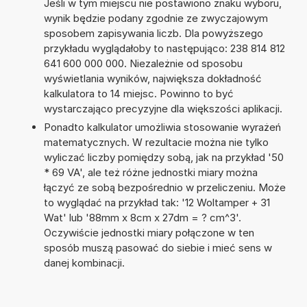
Jeśli w tym miejscu nie postawiono znaku wyboru,
wynik będzie podany zgodnie ze zwyczajowym
sposobem zapisywania liczb. Dla powyższego
przykładu wyglądałoby to następująco: 238 814 812
641 600 000 000. Niezależnie od sposobu
wyświetlania wyników, największa dokładność
kalkulatora to 14 miejsc. Powinno to być
wystarczająco precyzyjne dla większości aplikacji.
Ponadto kalkulator umożliwia stosowanie wyrażeń
matematycznych. W rezultacie można nie tylko
wyliczać liczby pomiędzy sobą, jak na przykład '50
* 69 VA', ale też różne jednostki miary można
łączyć ze sobą bezpośrednio w przeliczeniu. Może
to wyglądać na przykład tak: '12 Woltamper + 31
Wat' lub '88mm x 8cm x 27dm = ? cm^3'.
Oczywiście jednostki miary połączone w ten
sposób muszą pasować do siebie i mieć sens w
danej kombinacji.