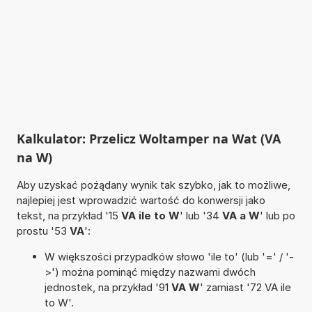
Kalkulator: Przelicz Woltamper na Wat (VA
na W)
Aby uzyskać pożądany wynik tak szybko, jak to możliwe,
najlepiej jest wprowadzić wartość do konwersji jako
tekst, na przykład '15
VA ile to W
' lub '34
VA a W
' lub po
prostu '53
VA
':
W większości przypadków słowo 'ile to' (lub '=' / '-
>') można pominąć między nazwami dwóch
jednostek, na przykład '91
VA W
' zamiast '72 VA ile
to W'.