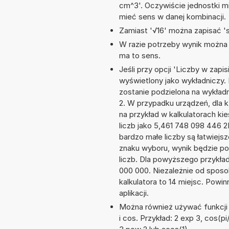
cm^3'. Oczywiście jednostki m
mieć sens w danej kombinacji.
Zamiast '√16' można zapisać 'sq
W razie potrzeby wynik można za
ma to sens.
Jeśli przy opcji 'Liczby w zap
wyświetlony jako wykładniczy.
zostanie podzielona na wykładni
2. W przypadku urządzeń, dla k
na przykład w kalkulatorach 
liczb jako 5,461 748 098 446 
bardzo małe liczby są łatwiejs
znaku wyboru, wynik będzie 
liczb. Dla powyższego przykła
000 000. Niezależnie od sposo
kalkulatora to 14 miejsc. Powi
aplikacji.
Można również używać funkcji m
i cos. Przykład: 2 exp 3, cos(pi/