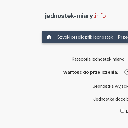
jednostek-miary
.info
Szybki przelicznik jednostek
Prze
Kategoria jednostek miary:
Wartość do przeliczenia:
Jednostka wyjśc
Jednostka docel
L