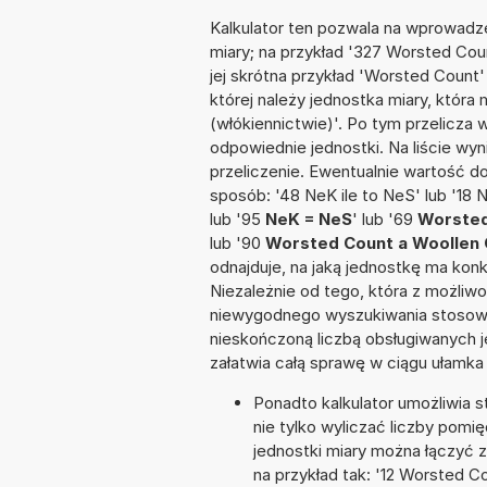
Kalkulator ten pozwala na wprowadze
miary; na przykład '327 Worsted Cou
jej skrótna przykład 'Worsted Count' 
której należy jednostka miary, która
(włókiennictwie)'. Po tym przelicz
odpowiednie jednostki. Na liście 
przeliczenie. Ewentualnie wartość 
sposób: '48 NeK ile to NeS' lub '18 
lub '95
NeK = NeS
' lub '69
Worsted
lub '90
Worsted Count a Woollen
odnajduje, na jaką jednostkę ma kon
Niezależnie od tego, która z możliw
niewygodnego wyszukiwania stosownej 
nieskończoną liczbą obsługiwanych j
załatwia całą sprawę w ciągu ułamka
Ponadto kalkulator umożliwia
nie tylko wyliczać liczby pomię
jednostki miary można łączyć 
na przykład tak: '12 Worsted 