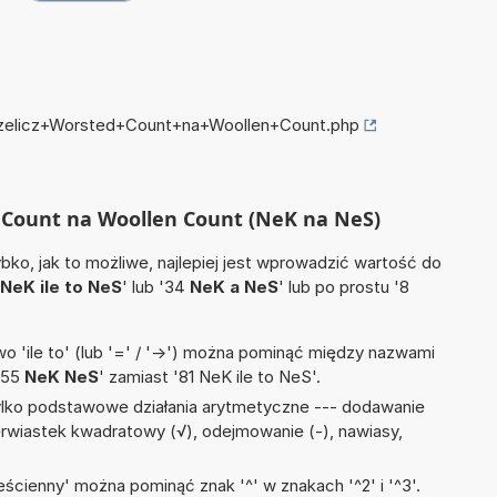
przelicz+Worsted+Count+na+Woollen+Count.php
d Count na Woollen Count (NeK na NeS)
ko, jak to możliwe, najlepiej jest wprowadzić wartość do
NeK ile to NeS
' lub '34
NeK a NeS
' lub po prostu '8
 'ile to' (lub '=' / '->') można pominąć między nazwami
'55
NeK NeS
' zamiast '81 NeK ile to NeS'.
ylko podstawowe działania arytmetyczne --- dodawanie
, pierwiastek kwadratowy (√), odejmowanie (-), nawiasy,
ścienny' można pominąć znak '^' w znakach '^2' i '^3'.