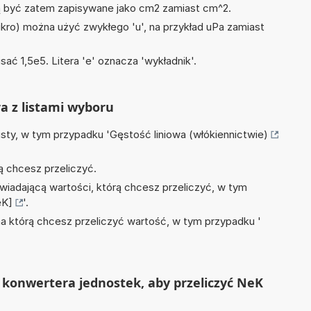
być zatem zapisywane jako cm2 zamiast cm^2.
mikro) można użyć zwykłego 'u', na przykład uPa zamiast
sać 1,5e5. Litera 'e' oznacza 'wykładnik'.
ra z listami wyboru
isty, w tym przypadku '
Gęstość liniowa (włókiennictwie)
ą chcesz przeliczyć.
wiadającą wartości, którą chcesz przeliczyć, w tym
eK]
'.
na którą chcesz przeliczyć wartość, w tym przypadku '
 konwertera jednostek, aby przeliczyć NeK