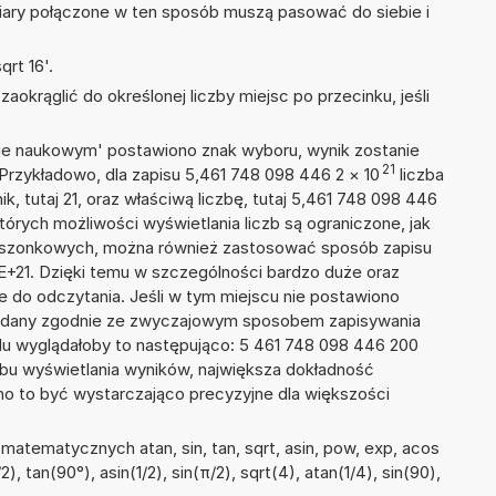
iary połączone w ten sposób muszą pasować do siebie i
rt 16'.
okrąglić do określonej liczby miejsc po przecinku, jeśli
isie naukowym' postawiono znak wyboru, wynik zostanie
21
 Przykładowo, dla zapisu 5,461 748 098 446 2
×
10
liczba
k, tutaj 21, oraz właściwą liczbę, tutaj 5,461 748 098 446
tórych możliwości wyświetlania liczb są ograniczone, jak
kieszonkowych, można również zastosować sposób zapisu
2E+21. Dzięki temu w szczególności bardzo duże oraz
ze do odczytania. Jeśli w tym miejscu nie postawiono
podany zgodnie ze zwyczajowym sposobem zapisywania
du wyglądałoby to następująco: 5 461 748 098 446 200
bu wyświetlania wyników, największa dokładność
nno to być wystarczająco precyzyjne dla większości
atematycznych atan, sin, tan, sqrt, asin, pow, exp, acos
2), tan(90°), asin(1/2), sin(π/2), sqrt(4), atan(1/4), sin(90),