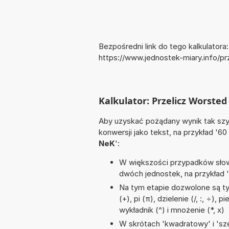
Bezpośredni link do tego kalkulatora:
https://www.jednostek-miary.info/
Kalkulator: Przelicz Worste
Aby uzyskać pożądany wynik tak szyb
konwersji jako tekst, na przykład '60
NeK
':
W większości przypadków słowo
dwóch jednostek, na przykład 
Na tym etapie dozwolone są t
(+), pi (π), dzielenie (/, :, ÷)
wykładnik (^) i mnożenie (*, x)
W skrótach 'kwadratowy' i 'sze