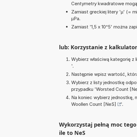
Centymetry kwadratowe mogą 
Zamiast greckiej litery 'µ' (= 
µPa.
Zamiast '1,5 x 10^5' można zapi
lub: Korzystanie z kalkulato
Wybierz właściwą kategorię z l
'.
Następnie wpisz wartość, któr
Wybierz z listy jednostkę odpo
przypadku '
Worsted Count [N
Na koniec wybierz jednostkę, 
Woollen Count [NeS]
'.
Wykorzystaj pełną moc tego
ile to NeS