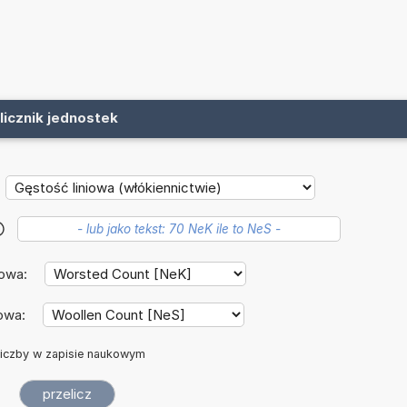
licznik jednostek
?
iowa:
owa:
iczby w zapisie naukowym