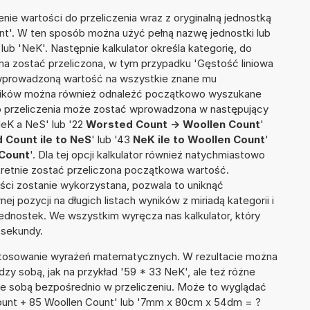
nie wartości do przeliczenia wraz z oryginalną jednostką
nt'. W ten sposób można użyć pełną nazwę jednostki lub
lub 'NeK'. Następnie kalkulator określa kategorię, do
 ma zostać przeliczona, w tym przypadku 'Gęstość liniowa
a wprowadzoną wartość na wszystkie znane mu
wyników można również odnaleźć początkowo wyszukane
do przeliczenia może zostać wprowadzona w następujący
NeK a NeS' lub '22
Worsted Count -> Woollen Count
'
 Count ile to NeS
' lub '43
NeK ile to Woollen Count
'
 Count
'. Dla tej opcji kalkulator również natychmiastowo
kretnie zostać przeliczona początkowa wartość.
ości zostanie wykorzystana, pozwala to uniknąć
pozycji na długich listach wyników z miriadą kategorii i
ednostek. We wszystkim wyręcza nas kalkulator, który
 sekundy.
 stosowanie wyrażeń matematycznych. W rezultacie można
dzy sobą, jak na przykład '59 * 33 NeK', ale też różne
ze sobą bezpośrednio w przeliczeniu. Może to wyglądać
Count + 85 Woollen Count' lub '7mm x 80cm x 54dm = ?