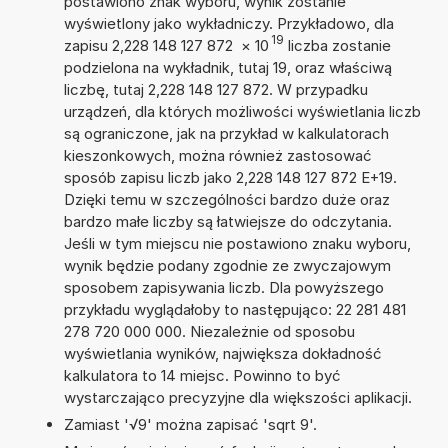
postawiono znak wyboru, wynik zostanie
wyświetlony jako wykładniczy. Przykładowo, dla
19
zapisu 2,228 148 127 872
×
10
liczba zostanie
podzielona na wykładnik, tutaj 19, oraz właściwą
liczbę, tutaj 2,228 148 127 872. W przypadku
urządzeń, dla których możliwości wyświetlania liczb
są ograniczone, jak na przykład w kalkulatorach
kieszonkowych, można również zastosować
sposób zapisu liczb jako 2,228 148 127 872 E+19.
Dzięki temu w szczególności bardzo duże oraz
bardzo małe liczby są łatwiejsze do odczytania.
Jeśli w tym miejscu nie postawiono znaku wyboru,
wynik będzie podany zgodnie ze zwyczajowym
sposobem zapisywania liczb. Dla powyższego
przykładu wyglądałoby to następująco: 22 281 481
278 720 000 000. Niezależnie od sposobu
wyświetlania wyników, największa dokładność
kalkulatora to 14 miejsc. Powinno to być
wystarczająco precyzyjne dla większości aplikacji.
Zamiast '√9' można zapisać 'sqrt 9'.