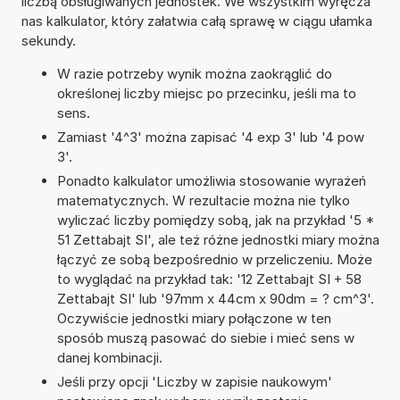
liczbą obsługiwanych jednostek. We wszystkim wyręcza
nas kalkulator, który załatwia całą sprawę w ciągu ułamka
sekundy.
W razie potrzeby wynik można zaokrąglić do
określonej liczby miejsc po przecinku, jeśli ma to
sens.
Zamiast '4^3' można zapisać '4 exp 3' lub '4 pow
3'.
Ponadto kalkulator umożliwia stosowanie wyrażeń
matematycznych. W rezultacie można nie tylko
wyliczać liczby pomiędzy sobą, jak na przykład '5 *
51 Zettabajt SI', ale też różne jednostki miary można
łączyć ze sobą bezpośrednio w przeliczeniu. Może
to wyglądać na przykład tak: '12 Zettabajt SI + 58
Zettabajt SI' lub '97mm x 44cm x 90dm = ? cm^3'.
Oczywiście jednostki miary połączone w ten
sposób muszą pasować do siebie i mieć sens w
danej kombinacji.
Jeśli przy opcji 'Liczby w zapisie naukowym'