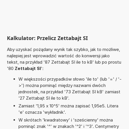
Kalkulator: Przelicz Zettabajt SI
Aby uzyskać pożądany wynik tak szybko, jak to możliwe,
najlepiej jest wprowadzić wartość do konwersji jako
tekst, na przykład '87 Zettabajt SI ile to kB' lub po prostu
'80
Zettabajt SI
':
W większości przypadków słowo 'ile to' (lub '=' / '-
>') można pominąć między nazwami dwóch
jednostek, na przykład '73 Zettabajt SI kB' zamiast
'27 Zettabajt SI ile to kB'.
Zamiast '1,95 x 10^5' można zapisać 1,95e5. Litera
'e' oznacza 'wykładnik'.
W skrótach 'kwadratowy' i 'sześcienny' można
pominąć znak '^' w znakach '^2' i '^3'. Centymetry