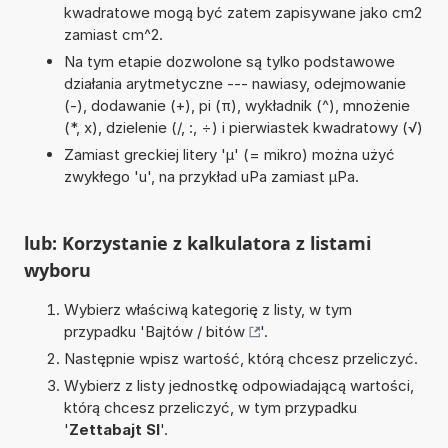
kwadratowe mogą być zatem zapisywane jako cm2
zamiast cm^2.
Na tym etapie dozwolone są tylko podstawowe
działania arytmetyczne --- nawiasy, odejmowanie
(-), dodawanie (+), pi (π), wykładnik (^), mnożenie
(*, x), dzielenie (/, :, ÷) i pierwiastek kwadratowy (√)
Zamiast greckiej litery 'µ' (= mikro) można użyć
zwykłego 'u', na przykład uPa zamiast µPa.
lub: Korzystanie z kalkulatora z listami
wyboru
Wybierz właściwą kategorię z listy, w tym
przypadku '
Bajtów / bitów
'.
Następnie wpisz wartość, którą chcesz przeliczyć.
Wybierz z listy jednostkę odpowiadającą wartości,
którą chcesz przeliczyć, w tym przypadku
'
Zettabajt SI
'.