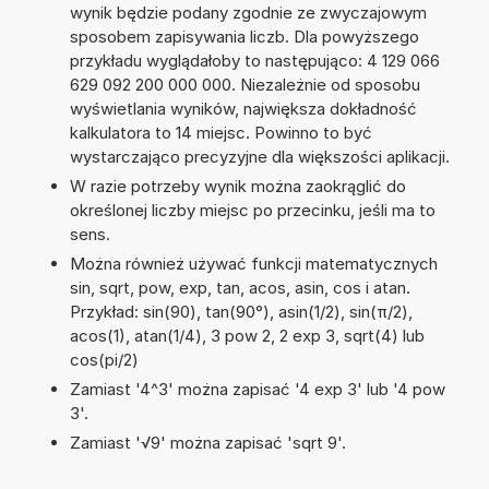
wynik będzie podany zgodnie ze zwyczajowym
sposobem zapisywania liczb. Dla powyższego
przykładu wyglądałoby to następująco: 4 129 066
629 092 200 000 000. Niezależnie od sposobu
wyświetlania wyników, największa dokładność
kalkulatora to 14 miejsc. Powinno to być
wystarczająco precyzyjne dla większości aplikacji.
W razie potrzeby wynik można zaokrąglić do
określonej liczby miejsc po przecinku, jeśli ma to
sens.
Można również używać funkcji matematycznych
sin, sqrt, pow, exp, tan, acos, asin, cos i atan.
Przykład: sin(90), tan(90°), asin(1/2), sin(π/2),
acos(1), atan(1/4), 3 pow 2, 2 exp 3, sqrt(4) lub
cos(pi/2)
Zamiast '4^3' można zapisać '4 exp 3' lub '4 pow
3'.
Zamiast '√9' można zapisać 'sqrt 9'.