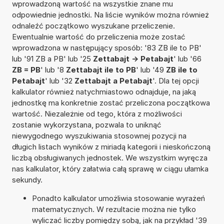
wprowadzoną wartość na wszystkie znane mu
odpowiednie jednostki. Na liście wyników można również
odnaleźć początkowo wyszukane przeliczenie.
Ewentualnie wartość do przeliczenia może zostać
wprowadzona w następujący sposób: '83 ZB ile to PB'
lub '91 ZB a PB' lub '25
Zettabajt -> Petabajt
' lub '66
ZB = PB
' lub '8
Zettabajt ile to PB
' lub '49
ZB ile to
Petabajt
' lub '32
Zettabajt a Petabajt
'. Dla tej opcji
kalkulator również natychmiastowo odnajduje, na jaką
jednostkę ma konkretnie zostać przeliczona początkowa
wartość. Niezależnie od tego, która z możliwości
zostanie wykorzystana, pozwala to uniknąć
niewygodnego wyszukiwania stosownej pozycji na
długich listach wyników z miriadą kategorii i nieskończoną
liczbą obsługiwanych jednostek. We wszystkim wyręcza
nas kalkulator, który załatwia całą sprawę w ciągu ułamka
sekundy.
Ponadto kalkulator umożliwia stosowanie wyrażeń
matematycznych. W rezultacie można nie tylko
wyliczać liczby pomiędzy sobą, jak na przykład '39