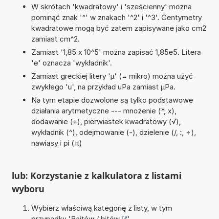
W skrótach 'kwadratowy' i 'sześcienny' można
pominąć znak '^' w znakach '^2' i '^3'. Centymetry
kwadratowe mogą być zatem zapisywane jako cm2
zamiast cm^2.
Zamiast '1,85 x 10^5' można zapisać 1,85e5. Litera
'e' oznacza 'wykładnik'.
Zamiast greckiej litery 'µ' (= mikro) można użyć
zwykłego 'u', na przykład uPa zamiast µPa.
Na tym etapie dozwolone są tylko podstawowe
działania arytmetyczne --- mnożenie (*, x),
dodawanie (+), pierwiastek kwadratowy (√),
wykładnik (^), odejmowanie (-), dzielenie (/, :, ÷),
nawiasy i pi (π)
lub: Korzystanie z kalkulatora z listami
wyboru
Wybierz właściwą kategorię z listy, w tym
przypadku '
Bajtów / bitów
'.