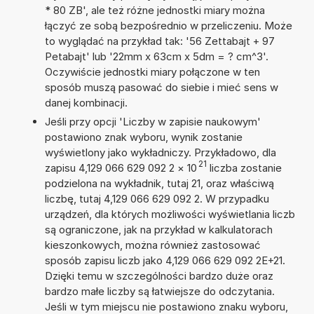
* 80 ZB', ale też różne jednostki miary można
łączyć ze sobą bezpośrednio w przeliczeniu. Może
to wyglądać na przykład tak: '56 Zettabajt + 97
Petabajt' lub '22mm x 63cm x 5dm = ? cm^3'.
Oczywiście jednostki miary połączone w ten
sposób muszą pasować do siebie i mieć sens w
danej kombinacji.
Jeśli przy opcji 'Liczby w zapisie naukowym'
postawiono znak wyboru, wynik zostanie
wyświetlony jako wykładniczy. Przykładowo, dla
21
zapisu 4,129 066 629 092 2
×
10
liczba zostanie
podzielona na wykładnik, tutaj 21, oraz właściwą
liczbę, tutaj 4,129 066 629 092 2. W przypadku
urządzeń, dla których możliwości wyświetlania liczb
są ograniczone, jak na przykład w kalkulatorach
kieszonkowych, można również zastosować
sposób zapisu liczb jako 4,129 066 629 092 2E+21.
Dzięki temu w szczególności bardzo duże oraz
bardzo małe liczby są łatwiejsze do odczytania.
Jeśli w tym miejscu nie postawiono znaku wyboru,