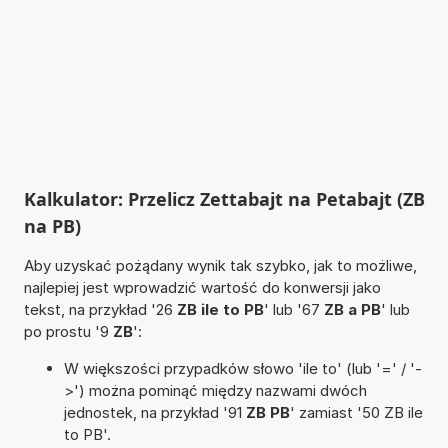
Kalkulator: Przelicz Zettabajt na Petabajt (ZB
na PB)
Aby uzyskać pożądany wynik tak szybko, jak to możliwe,
najlepiej jest wprowadzić wartość do konwersji jako
tekst, na przykład '26
ZB ile to PB
' lub '67
ZB a PB
' lub
po prostu '9
ZB
':
W większości przypadków słowo 'ile to' (lub '=' / '-
>') można pominąć między nazwami dwóch
jednostek, na przykład '91
ZB PB
' zamiast '50 ZB ile
to PB'.