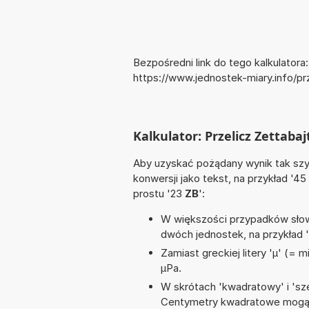
Bezpośredni link do tego kalkulatora:
https://www.jednostek-miary.info/pr
Kalkulator: Przelicz Zettabajt
Aby uzyskać pożądany wynik tak szyb
konwersji jako tekst, na przykład '45
prostu '23
ZB
':
W większości przypadków słowo
dwóch jednostek, na przykład 
Zamiast greckiej litery 'µ' (= 
µPa.
W skrótach 'kwadratowy' i 'sze
Centymetry kwadratowe mogą 