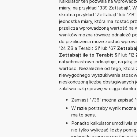
Kalkulator ten pozwala na wprowadze
miary; na przykład '339 Zettabajt'. 
skrótna przykład 'Zettabajt' lub 'ZB'
jednostka miary, która ma zostać pr
przelicza wprowadzoną wartość na w
wyników można również odnaleźć po
do przeliczenia może zostać wprowad
'24 ZB a Terabit SI' lub '67
Zettabaj
Zettabajt ile to Terabit SI
' lub '12
natychmiastowo odnajduje, na jaką 
wartość. Niezależnie od tego, która
niewygodnego wyszukiwania stosownej 
nieskończoną liczbą obsługiwanych j
załatwia całą sprawę w ciągu ułamka
Zamiast '√36' można zapisać 's
W razie potrzeby wynik można za
ma to sens.
Ponadto kalkulator umożliwia
nie tylko wyliczać liczby pomię
jednostki miary można łączyć 