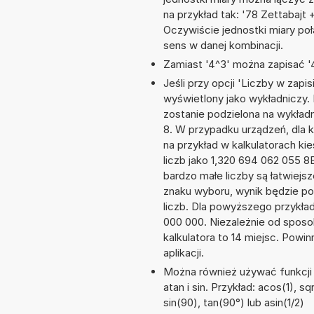
na przykład tak: '78 Zettabajt
Oczywiście jednostki miary po
sens w danej kombinacji.
Zamiast '4^3' można zapisać '4
Jeśli przy opcji 'Liczby w zap
wyświetlony jako wykładniczy. 
zostanie podzielona na wykładni
8. W przypadku urządzeń, dla k
na przykład w kalkulatorach 
liczb jako 1,320 694 062 055 
bardzo małe liczby są łatwiejs
znaku wyboru, wynik będzie 
liczb. Dla powyższego przykła
000 000. Niezależnie od sposo
kalkulatora to 14 miejsc. Powi
aplikacji.
Można również używać funkcji 
atan i sin. Przykład: acos(1), sq
sin(90), tan(90°) lub asin(1/2)