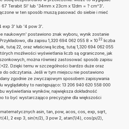
 + 67 Terabit SI' lub '34mm x 23cm x 12dm = ? cm^3'.
łączone w ten sposób muszą pasować do siebie i mieć
 exp 3' lub '4 pow 3'.
isie naukowym' postawiono znak wyboru, wynik zostanie
22
Przykładowo, dla zapisu 1,320 694 062 055 8
×
10
liczba
k, tutaj 22, oraz właściwą liczbę, tutaj 1,320 694 062 055
tórych możliwości wyświetlania liczb są ograniczone, jak
kieszonkowych, można również zastosować sposób zapisu
8E+22. Dzięki temu w szczególności bardzo duże oraz
ze do odczytania. Jeśli w tym miejscu nie postawiono
podany zgodnie ze zwyczajowym sposobem zapisywania
du wyglądałoby to następująco: 13 206 940 620 558 000
bu wyświetlania wyników, największa dokładność
nno to być wystarczająco precyzyjne dla większości
matematycznych asin, tan, pow, acos, cos, exp, sqrt,
rt(4), 2 exp 3, sin(π/2), 3 pow 2, atan(1/4), cos(pi/2),