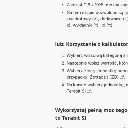
Zamiast '1,8 x 10^5' można zapi
Na tym etapie dozwolone są ty
kwadratowy (√), dodawanie (+), 
x), wykładnik (^) i pi (π)
lub: Korzystanie z kalkulato
Wybierz właściwą kategorię z l
Następnie wpisz wartość, któr
Wybierz z listy jednostkę odpo
przypadku '
Zettabajt [ZB]
'.
Na koniec wybierz jednostkę, 
Terabit SI
'.
Wykorzystaj pełną moc tego 
to Terabit SI