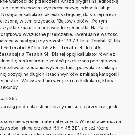
nie wartości do przeliczenia wraz z oryginalną jednostką
W ten sposób można użyć pełną nazwę jednostki lub jej
. Następnie kalkulator określa kategorię, do której należy
zeliczona, w tym przypadku 'Bajtów / bitów'. Po tym
szystkie znane mu odpowiednie jednostki. Na liście
czątkowo wyszukane przeliczenie. Ewentualnie wartość
zona w następujący sposób: '78 ZB ile to Terabit SI' lub
t -> Terabit SI
' lub '56
ZB = Terabit SI
' lub '45
Zettabajt a Terabit SI
'. Dla tej opcji kalkulator również
jednostkę ma konkretnie zostać przeliczona początkowa
 z możliwości zostanie wykorzystana, pozwala to uniknąć
pozycji na długich listach wyników z miriadą kategorii i
ednostek. We wszystkim wyręcza nas kalkulator, który
 sekundy.
qrt 36'.
okrąglić do określonej liczby miejsc po przecinku, jeśli
 stosowanie wyrażeń matematycznych. W rezultacie można
dzy sobą, jak na przykład '56 * 45 ZB', ale też różne
ze sobą bezpośrednio w przeliczeniu. Może to wyglądać