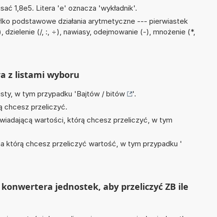
sać 1,8e5. Litera 'e' oznacza 'wykładnik'.
lko podstawowe działania arytmetyczne --- pierwiastek
dzielenie (/, :, ÷), nawiasy, odejmowanie (-), mnożenie (*,
ra z listami wyboru
isty, w tym przypadku '
Bajtów / bitów
'.
ą chcesz przeliczyć.
wiadającą wartości, którą chcesz przeliczyć, w tym
na którą chcesz przeliczyć wartość, w tym przypadku '
konwertera jednostek, aby przeliczyć ZB ile