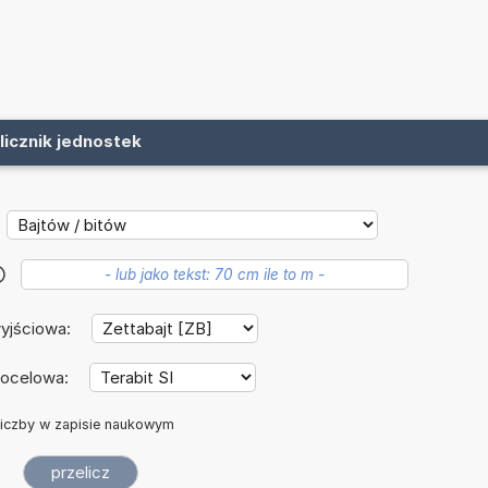
licznik jednostek
?
yjściowa:
docelowa:
iczby w zapisie naukowym