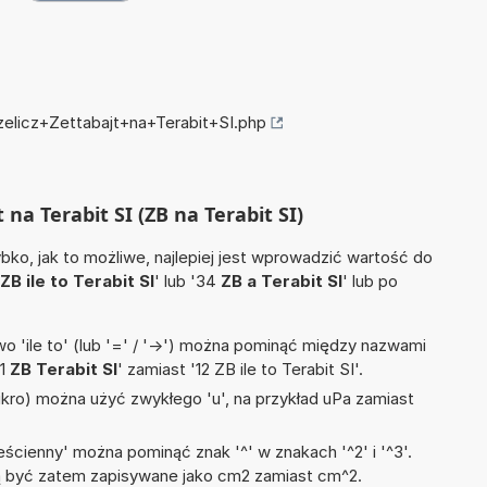
zelicz+Zettabajt+na+Terabit+SI.php
 na Terabit SI (ZB na Terabit SI)
ko, jak to możliwe, najlepiej jest wprowadzić wartość do
ZB ile to Terabit SI
' lub '34
ZB a Terabit SI
' lub po
 'ile to' (lub '=' / '->') można pominąć między nazwami
'1
ZB Terabit SI
' zamiast '12 ZB ile to Terabit SI'.
mikro) można użyć zwykłego 'u', na przykład uPa zamiast
ścienny' można pominąć znak '^' w znakach '^2' i '^3'.
być zatem zapisywane jako cm2 zamiast cm^2.