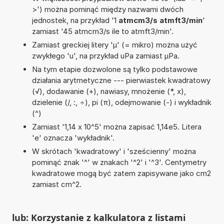
>') można pominąć między nazwami dwóch
jednostek, na przykład '1
atmcm3/s atmft3/min
'
zamiast '45 atmcm3/s ile to atmft3/min'.
Zamiast greckiej litery 'µ' (= mikro) można użyć
zwykłego 'u', na przykład uPa zamiast µPa.
Na tym etapie dozwolone są tylko podstawowe
działania arytmetyczne --- pierwiastek kwadratowy
(√), dodawanie (+), nawiasy, mnożenie (*, x),
dzielenie (/, :, ÷), pi (π), odejmowanie (-) i wykładnik
(^)
Zamiast '1,14 x 10^5' można zapisać 1,14e5. Litera
'e' oznacza 'wykładnik'.
W skrótach 'kwadratowy' i 'sześcienny' można
pominąć znak '^' w znakach '^2' i '^3'. Centymetry
kwadratowe mogą być zatem zapisywane jako cm2
zamiast cm^2.
lub: Korzystanie z kalkulatora z listami