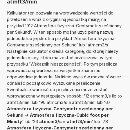
atmft3/min
Kalkulator ten pozwala na wprowadzenie wartości do
przeliczenia wraz z oryginalną jednostką miary; na
przykład '912 Atmosfera fizyczna-Centymetr sześcienny
per Sekund'. W ten sposób można użyć pełną nazwę
jednostki lub jej skrótna przykład 'Atmosfera fizyczna-
Centymetr sześcienny per Sekund' lub 'atmcm3/s'.
Następnie kalkulator określa kategorię, do której należy
jednostka miary, która ma zostać przeliczona, w tym
przypadku 'Wskaźnik nieszczelności'. Po tym przelicza
wprowadzoną wartość na wszystkie znane mu
odpowiednie jednostki. Na liście wyników można również
odnaleźć początkowo wyszukane przeliczenie.
Ewentualnie wartość do przeliczenia może zostać
wprowadzona w następujący sposób: '12 atmcm3/s ile to
atmft3/min' lub '90 atmcm3/s a atmft3/min' lub '67
Atmosfera fizyczna-Centymetr sześcienny per
Sekund -> Atmosfera fizyczna-Cubic foot per
Minuty
' lub '23
atmcm3/s = atmft3/min
' lub '78
Atmosfera fizyczna-Centymetr sześcienny per