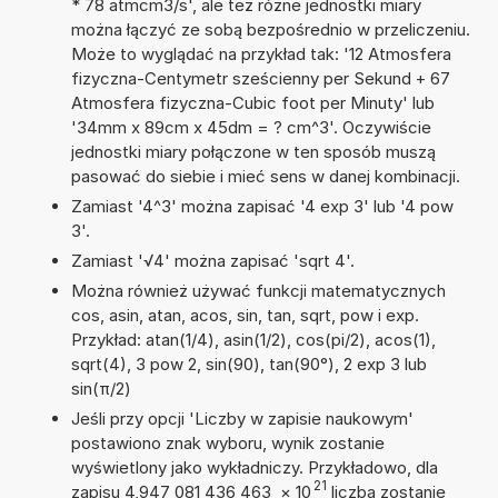
* 78 atmcm3/s', ale też różne jednostki miary
można łączyć ze sobą bezpośrednio w przeliczeniu.
Może to wyglądać na przykład tak: '12 Atmosfera
fizyczna-Centymetr sześcienny per Sekund + 67
Atmosfera fizyczna-Cubic foot per Minuty' lub
'34mm x 89cm x 45dm = ? cm^3'. Oczywiście
jednostki miary połączone w ten sposób muszą
pasować do siebie i mieć sens w danej kombinacji.
Zamiast '4^3' można zapisać '4 exp 3' lub '4 pow
3'.
Zamiast '√4' można zapisać 'sqrt 4'.
Można również używać funkcji matematycznych
cos, asin, atan, acos, sin, tan, sqrt, pow i exp.
Przykład: atan(1/4), asin(1/2), cos(pi/2), acos(1),
sqrt(4), 3 pow 2, sin(90), tan(90°), 2 exp 3 lub
sin(π/2)
Jeśli przy opcji 'Liczby w zapisie naukowym'
postawiono znak wyboru, wynik zostanie
wyświetlony jako wykładniczy. Przykładowo, dla
21
zapisu 4,947 081 436 463
×
10
liczba zostanie