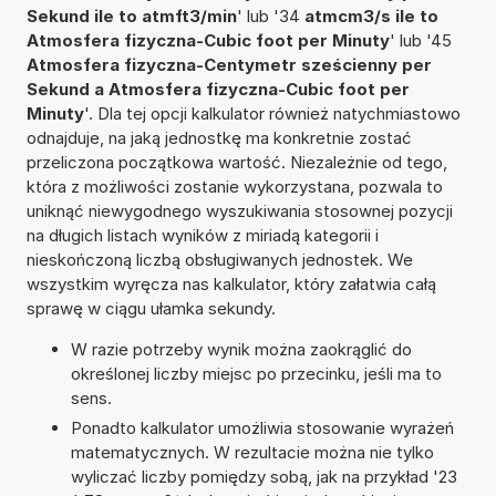
Sekund ile to atmft3/min
' lub '34
atmcm3/s ile to
Atmosfera fizyczna-Cubic foot per Minuty
' lub '45
Atmosfera fizyczna-Centymetr sześcienny per
Sekund a Atmosfera fizyczna-Cubic foot per
Minuty
'. Dla tej opcji kalkulator również natychmiastowo
odnajduje, na jaką jednostkę ma konkretnie zostać
przeliczona początkowa wartość. Niezależnie od tego,
która z możliwości zostanie wykorzystana, pozwala to
uniknąć niewygodnego wyszukiwania stosownej pozycji
na długich listach wyników z miriadą kategorii i
nieskończoną liczbą obsługiwanych jednostek. We
wszystkim wyręcza nas kalkulator, który załatwia całą
sprawę w ciągu ułamka sekundy.
W razie potrzeby wynik można zaokrąglić do
określonej liczby miejsc po przecinku, jeśli ma to
sens.
Ponadto kalkulator umożliwia stosowanie wyrażeń
matematycznych. W rezultacie można nie tylko
wyliczać liczby pomiędzy sobą, jak na przykład '23