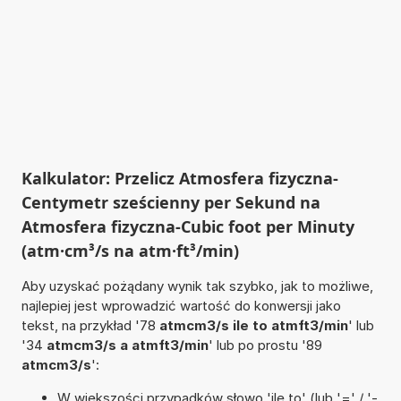
Kalkulator: Przelicz Atmosfera fizyczna-
Centymetr sześcienny per Sekund na
Atmosfera fizyczna-Cubic foot per Minuty
(atm·cm³/s na atm·ft³/min)
Aby uzyskać pożądany wynik tak szybko, jak to możliwe,
najlepiej jest wprowadzić wartość do konwersji jako
tekst, na przykład '78
atmcm3/s ile to atmft3/min
' lub
'34
atmcm3/s a atmft3/min
' lub po prostu '89
atmcm3/s
':
W większości przypadków słowo 'ile to' (lub '=' / '-