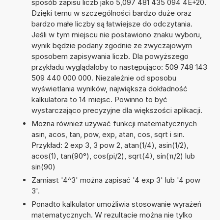
sposób zapisu liczb jako 5,097 481 435 094 4E+20.
Dzięki temu w szczególności bardzo duże oraz
bardzo małe liczby są łatwiejsze do odczytania.
Jeśli w tym miejscu nie postawiono znaku wyboru,
wynik będzie podany zgodnie ze zwyczajowym
sposobem zapisywania liczb. Dla powyższego
przykładu wyglądałoby to następująco: 509 748 143
509 440 000 000. Niezależnie od sposobu
wyświetlania wyników, największa dokładność
kalkulatora to 14 miejsc. Powinno to być
wystarczająco precyzyjne dla większości aplikacji.
Można również używać funkcji matematycznych
asin, acos, tan, pow, exp, atan, cos, sqrt i sin.
Przykład: 2 exp 3, 3 pow 2, atan(1/4), asin(1/2),
acos(1), tan(90°), cos(pi/2), sqrt(4), sin(π/2) lub
sin(90)
Zamiast '4^3' można zapisać '4 exp 3' lub '4 pow
3'.
Ponadto kalkulator umożliwia stosowanie wyrażeń
matematycznych. W rezultacie można nie tylko