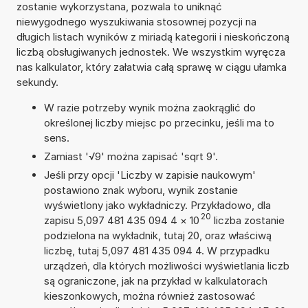
zostanie wykorzystana, pozwala to uniknąć
niewygodnego wyszukiwania stosownej pozycji na
długich listach wyników z miriadą kategorii i nieskończoną
liczbą obsługiwanych jednostek. We wszystkim wyręcza
nas kalkulator, który załatwia całą sprawę w ciągu ułamka
sekundy.
W razie potrzeby wynik można zaokrąglić do
określonej liczby miejsc po przecinku, jeśli ma to
sens.
Zamiast '√9' można zapisać 'sqrt 9'.
Jeśli przy opcji 'Liczby w zapisie naukowym'
postawiono znak wyboru, wynik zostanie
wyświetlony jako wykładniczy. Przykładowo, dla
20
zapisu 5,097 481 435 094 4
×
10
liczba zostanie
podzielona na wykładnik, tutaj 20, oraz właściwą
liczbę, tutaj 5,097 481 435 094 4. W przypadku
urządzeń, dla których możliwości wyświetlania liczb
są ograniczone, jak na przykład w kalkulatorach
kieszonkowych, można również zastosować