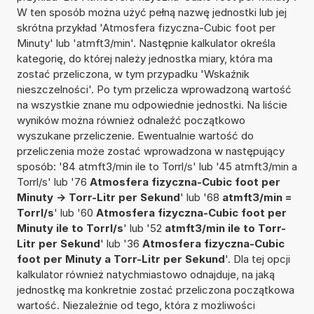
W ten sposób można użyć pełną nazwę jednostki lub jej
skrótna przykład 'Atmosfera fizyczna-Cubic foot per
Minuty' lub 'atmft3/min'. Następnie kalkulator określa
kategorię, do której należy jednostka miary, która ma
zostać przeliczona, w tym przypadku 'Wskaźnik
nieszczelności'. Po tym przelicza wprowadzoną wartość
na wszystkie znane mu odpowiednie jednostki. Na liście
wyników można również odnaleźć początkowo
wyszukane przeliczenie. Ewentualnie wartość do
przeliczenia może zostać wprowadzona w następujący
sposób: '84 atmft3/min ile to Torrl/s' lub '45 atmft3/min a
Torrl/s' lub '76
Atmosfera fizyczna-Cubic foot per
Minuty -> Torr-Litr per Sekund
' lub '68
atmft3/min =
Torrl/s
' lub '60
Atmosfera fizyczna-Cubic foot per
Minuty ile to Torrl/s
' lub '52
atmft3/min ile to Torr-
Litr per Sekund
' lub '36
Atmosfera fizyczna-Cubic
foot per Minuty a Torr-Litr per Sekund
'. Dla tej opcji
kalkulator również natychmiastowo odnajduje, na jaką
jednostkę ma konkretnie zostać przeliczona początkowa
wartość. Niezależnie od tego, która z możliwości