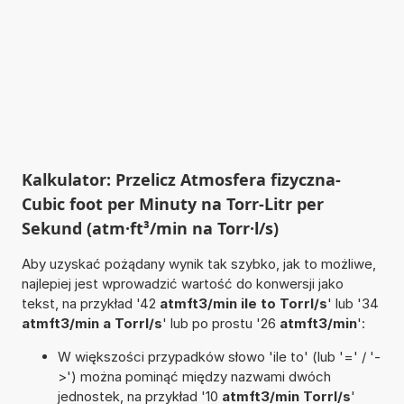
Kalkulator: Przelicz Atmosfera fizyczna-
Cubic foot per Minuty na Torr-Litr per
Sekund (atm·ft³/min na Torr·l/s)
Aby uzyskać pożądany wynik tak szybko, jak to możliwe,
najlepiej jest wprowadzić wartość do konwersji jako
tekst, na przykład '42
atmft3/min ile to Torrl/s
' lub '34
atmft3/min a Torrl/s
' lub po prostu '26
atmft3/min
':
W większości przypadków słowo 'ile to' (lub '=' / '-
>') można pominąć między nazwami dwóch
jednostek, na przykład '10
atmft3/min Torrl/s
'