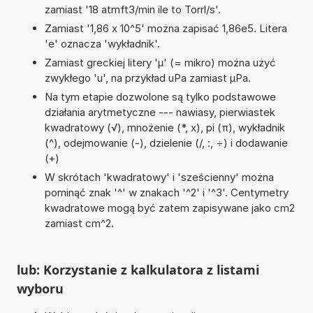
zamiast '18 atmft3/min ile to Torrl/s'.
Zamiast '1,86 x 10^5' można zapisać 1,86e5. Litera
'e' oznacza 'wykładnik'.
Zamiast greckiej litery 'µ' (= mikro) można użyć
zwykłego 'u', na przykład uPa zamiast µPa.
Na tym etapie dozwolone są tylko podstawowe
działania arytmetyczne --- nawiasy, pierwiastek
kwadratowy (√), mnożenie (*, x), pi (π), wykładnik
(^), odejmowanie (-), dzielenie (/, :, ÷) i dodawanie
(+)
W skrótach 'kwadratowy' i 'sześcienny' można
pominąć znak '^' w znakach '^2' i '^3'. Centymetry
kwadratowe mogą być zatem zapisywane jako cm2
zamiast cm^2.
lub: Korzystanie z kalkulatora z listami
wyboru