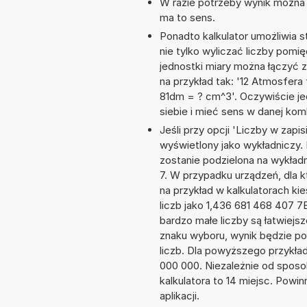
W razie potrzeby wynik można za
ma to sens.
Ponadto kalkulator umożliwia
nie tylko wyliczać liczby pomię
jednostki miary można łączyć 
na przykład tak: '12 Atmosfera
81dm = ? cm^3'. Oczywiście j
siebie i mieć sens w danej komb
Jeśli przy opcji 'Liczby w zap
wyświetlony jako wykładniczy. 
zostanie podzielona na wykładni
7. W przypadku urządzeń, dla k
na przykład w kalkulatorach 
liczb jako 1,436 681 468 407 7
bardzo małe liczby są łatwiejs
znaku wyboru, wynik będzie 
liczb. Dla powyższego przykła
000 000. Niezależnie od sposo
kalkulatora to 14 miejsc. Powi
aplikacji.