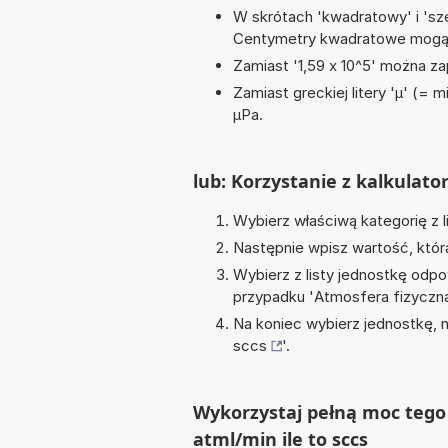
W skrótach 'kwadratowy' i 'sze
Centymetry kwadratowe mogą 
Zamiast '1,59 x 10^5' można zap
Zamiast greckiej litery 'µ' (= 
µPa.
lub: Korzystanie z kalkulato
Wybierz właściwą kategorię z l
Następnie wpisz wartość, któr
Wybierz z listy jednostkę odpo
przypadku '
Atmosfera fizyczna
Na koniec wybierz jednostkę, 
sccs
'.
Wykorzystaj pełną moc tego 
atml/min ile to sccs