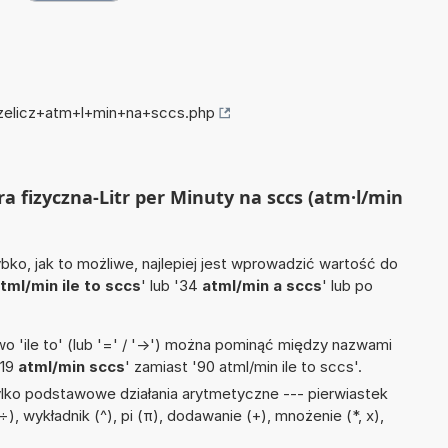
rzelicz+atm+l+min+na+sccs.php
ra fizyczna-Litr per Minuty na sccs (atm·l/min
ko, jak to możliwe, najlepiej jest wprowadzić wartość do
tml/min ile to sccs
' lub '34
atml/min a sccs
' lub po
 'ile to' (lub '=' / '->') można pominąć między nazwami
'19
atml/min sccs
' zamiast '90 atml/min ile to sccs'.
lko podstawowe działania arytmetyczne --- pierwiastek
 ÷), wykładnik (^), pi (π), dodawanie (+), mnożenie (*, x),