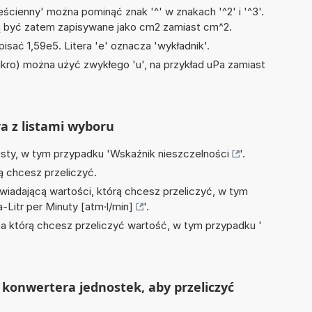
ścienny' można pominąć znak '^' w znakach '^2' i '^3'.
być zatem zapisywane jako cm2 zamiast cm^2.
isać 1,59e5. Litera 'e' oznacza 'wykładnik'.
mikro) można użyć zwykłego 'u', na przykład uPa zamiast
ra z listami wyboru
isty, w tym przypadku '
Wskaźnik nieszczelności
'.
ą chcesz przeliczyć.
wiadającą wartości, którą chcesz przeliczyć, w tym
-Litr per Minuty [atm·l/min]
'.
na którą chcesz przeliczyć wartość, w tym przypadku '
konwertera jednostek, aby przeliczyć