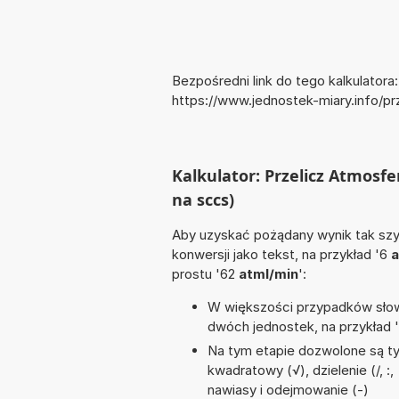
Bezpośredni link do tego kalkulatora:
https://www.jednostek-miary.info/p
Kalkulator: Przelicz Atmosfe
na sccs)
Aby uzyskać pożądany wynik tak szyb
konwersji jako tekst, na przykład '6
a
prostu '62
atml/min
':
W większości przypadków słowo
dwóch jednostek, na przykład 
Na tym etapie dozwolone są ty
kwadratowy (√), dzielenie (/, :,
nawiasy i odejmowanie (-)