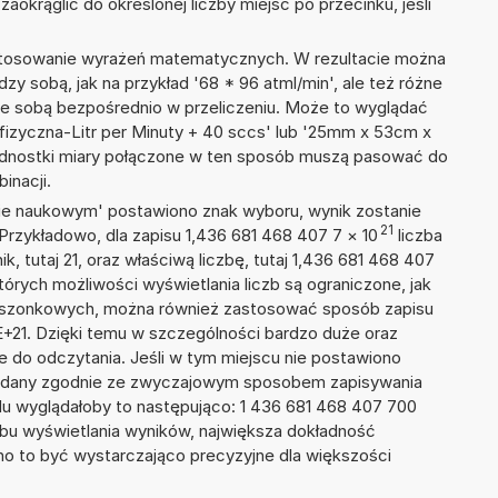
okrąglić do określonej liczby miejsc po przecinku, jeśli
 stosowanie wyrażeń matematycznych. W rezultacie można
dzy sobą, jak na przykład '68 * 96 atml/min', ale też różne
ze sobą bezpośrednio w przeliczeniu. Może to wyglądać
 fizyczna-Litr per Minuty + 40 sccs' lub '25mm x 53cm x
ednostki miary połączone w ten sposób muszą pasować do
inacji.
isie naukowym' postawiono znak wyboru, wynik zostanie
21
Przykładowo, dla zapisu 1,436 681 468 407 7
×
10
liczba
k, tutaj 21, oraz właściwą liczbę, tutaj 1,436 681 468 407
tórych możliwości wyświetlania liczb są ograniczone, jak
kieszonkowych, można również zastosować sposób zapisu
E+21. Dzięki temu w szczególności bardzo duże oraz
ze do odczytania. Jeśli w tym miejscu nie postawiono
podany zgodnie ze zwyczajowym sposobem zapisywania
du wyglądałoby to następująco: 1 436 681 468 407 700
bu wyświetlania wyników, największa dokładność
nno to być wystarczająco precyzyjne dla większości