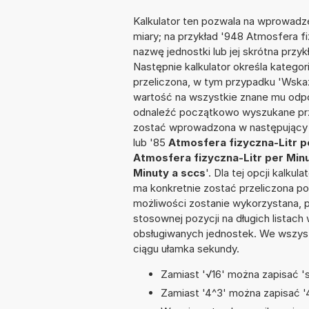
Kalkulator ten pozwala na wprowadze
miary; na przykład '948 Atmosfera f
nazwę jednostki lub jej skrótna przyk
Następnie kalkulator określa kategor
przeliczona, w tym przypadku 'Wska
wartość na wszystkie znane mu odpo
odnaleźć początkowo wyszukane prze
zostać wprowadzona w następujący sp
lub '85
Atmosfera fizyczna-Litr p
Atmosfera fizyczna-Litr per Minu
Minuty a sccs
'. Dla tej opcji kalku
ma konkretnie zostać przeliczona po
możliwości zostanie wykorzystana, 
stosownej pozycji na długich listach 
obsługiwanych jednostek. We wszystk
ciągu ułamka sekundy.
Zamiast '√16' można zapisać 'sq
Zamiast '4^3' można zapisać '4