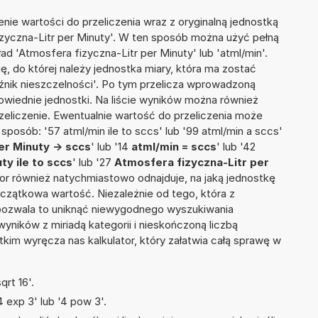
nie wartości do przeliczenia wraz z oryginalną jednostką
izyczna-Litr per Minuty'. W ten sposób można użyć pełną
ład 'Atmosfera fizyczna-Litr per Minuty' lub 'atml/min'.
ię, do której należy jednostka miary, która ma zostać
źnik nieszczelności'. Po tym przelicza wprowadzoną
wiednie jednostki. Na liście wyników można również
liczenie. Ewentualnie wartość do przeliczenia może
osób: '57 atml/min ile to sccs' lub '99 atml/min a sccs'
er Minuty -> sccs
' lub '14
atml/min = sccs
' lub '42
ty ile to sccs
' lub '27
Atmosfera fizyczna-Litr per
lator również natychmiastowo odnajduje, na jaką jednostkę
czątkowa wartość. Niezależnie od tego, która z
pozwala to uniknąć niewygodnego wyszukiwania
wyników z miriadą kategorii i nieskończoną liczbą
im wyręcza nas kalkulator, który załatwia całą sprawę w
rt 16'.
 exp 3' lub '4 pow 3'.