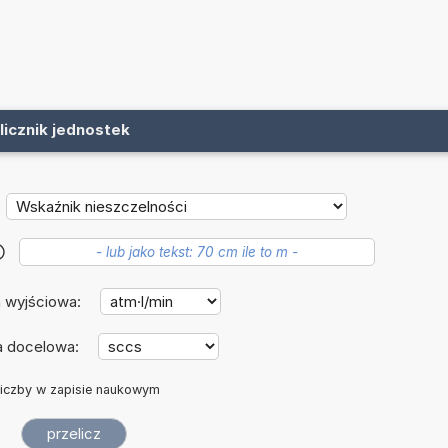
licznik jednostek
?
 wyjściowa:
a docelowa:
iczby w zapisie naukowym