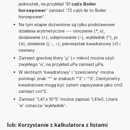
jednostek, na przykład '91
cal/s Boiler
horsepower
' zamiast '72 cal/s ile to Boiler
horsepower'.
Na tym etapie dozwolone są tylko podstawowe
działania arytmetyczne --- mnożenie (*, x),
dodawanie (+), odejmowanie (-), wykładnik (^), pi
(π), dzielenie (/, :, ÷), pierwiastek kwadratowy (√) i
nawiasy
Zamiast greckiej litery 'µ' (= mikro) można użyć
zwykłego 'u', na przykład uPa zamiast µPa.
W skrótach 'kwadratowy' i 'sześcienny' można
pominąć znak '^' w znakach '^2' i '^3'. Centymetry
kwadratowe mogą być zatem zapisywane jako cm2
zamiast cm^2.
Zamiast '1,41 x 10^5' można zapisać 1,41e5. Litera
'e' oznacza 'wykładnik'.
lub: Korzystanie z kalkulatora z listami