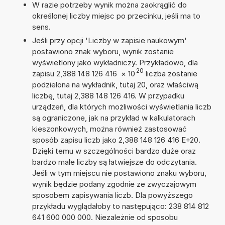
W razie potrzeby wynik można zaokrąglić do
określonej liczby miejsc po przecinku, jeśli ma to
sens.
Jeśli przy opcji 'Liczby w zapisie naukowym'
postawiono znak wyboru, wynik zostanie
wyświetlony jako wykładniczy. Przykładowo, dla
20
zapisu 2,388 148 126 416
×
10
liczba zostanie
podzielona na wykładnik, tutaj 20, oraz właściwą
liczbę, tutaj 2,388 148 126 416. W przypadku
urządzeń, dla których możliwości wyświetlania liczb
są ograniczone, jak na przykład w kalkulatorach
kieszonkowych, można również zastosować
sposób zapisu liczb jako 2,388 148 126 416 E+20.
Dzięki temu w szczególności bardzo duże oraz
bardzo małe liczby są łatwiejsze do odczytania.
Jeśli w tym miejscu nie postawiono znaku wyboru,
wynik będzie podany zgodnie ze zwyczajowym
sposobem zapisywania liczb. Dla powyższego
przykładu wyglądałoby to następująco: 238 814 812
641 600 000 000. Niezależnie od sposobu