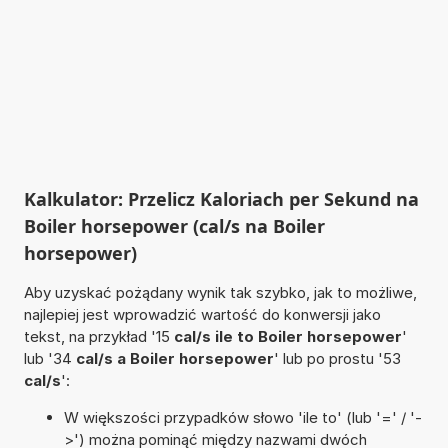
Kalkulator: Przelicz Kaloriach per Sekund na
Boiler horsepower (cal/s na Boiler
horsepower)
Aby uzyskać pożądany wynik tak szybko, jak to możliwe,
najlepiej jest wprowadzić wartość do konwersji jako
tekst, na przykład '15
cal/s ile to Boiler horsepower
'
lub '34
cal/s a Boiler horsepower
' lub po prostu '53
cal/s
':
W większości przypadków słowo 'ile to' (lub '=' / '-
>') można pominąć między nazwami dwóch