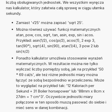
liczbą obsługiwanych jednostek. We wszystkim wyręcza
nas kalkulator, który załatwia całą sprawę w ciągu ułamka
sekundy.
Zamiast '√25' można zapisać 'sqrt 25'.
Można również używać funkcji matematycznych
atan, pow, cos, sqrt, tan, asin, exp, sin i acos.
Przykład: asin(1/2), cos(pi/2), acos(1), 2 exp 3,
tan(90°), sqrt(4), sin(90), atan(1/4), 3 pow 2 lub
sin(π/2)
Ponadto kalkulator umożliwia stosowanie wyrażeń
matematycznych. W rezultacie można nie tylko
wyliczać liczby pomiędzy sobą, jak na przykład '50
* 69 cal/s', ale też różne jednostki miary można
łączyć ze sobą bezpośrednio w przeliczeniu. Może
to wyglądać na przykład tak: '12 Kaloriach per
Sekund + 31 Boiler horsepower' lub '88mm x 8cm x
27dm = ? cm^3'. Oczywiście jednostki miary
połączone w ten sposób muszą pasować do siebie i
mieć sens w danej kombinacji.