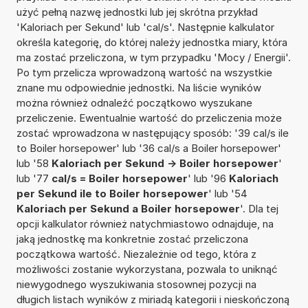
użyć pełną nazwę jednostki lub jej skrótna przykład
'Kaloriach per Sekund' lub 'cal/s'. Następnie kalkulator
określa kategorię, do której należy jednostka miary, która
ma zostać przeliczona, w tym przypadku 'Mocy / Energii'.
Po tym przelicza wprowadzoną wartość na wszystkie
znane mu odpowiednie jednostki. Na liście wyników
można również odnaleźć początkowo wyszukane
przeliczenie. Ewentualnie wartość do przeliczenia może
zostać wprowadzona w następujący sposób: '39 cal/s ile
to Boiler horsepower' lub '36 cal/s a Boiler horsepower'
lub '58
Kaloriach per Sekund -> Boiler horsepower
'
lub '77
cal/s = Boiler horsepower
' lub '96
Kaloriach
per Sekund ile to Boiler horsepower
' lub '54
Kaloriach per Sekund a Boiler horsepower
'. Dla tej
opcji kalkulator również natychmiastowo odnajduje, na
jaką jednostkę ma konkretnie zostać przeliczona
początkowa wartość. Niezależnie od tego, która z
możliwości zostanie wykorzystana, pozwala to uniknąć
niewygodnego wyszukiwania stosownej pozycji na
długich listach wyników z miriadą kategorii i nieskończoną