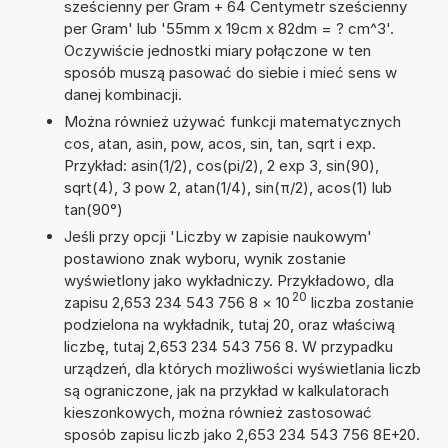
sześcienny per Gram + 64 Centymetr sześcienny
per Gram' lub '55mm x 19cm x 82dm = ? cm^3'.
Oczywiście jednostki miary połączone w ten
sposób muszą pasować do siebie i mieć sens w
danej kombinacji.
Można również używać funkcji matematycznych
cos, atan, asin, pow, acos, sin, tan, sqrt i exp.
Przykład: asin(1/2), cos(pi/2), 2 exp 3, sin(90),
sqrt(4), 3 pow 2, atan(1/4), sin(π/2), acos(1) lub
tan(90°)
Jeśli przy opcji 'Liczby w zapisie naukowym'
postawiono znak wyboru, wynik zostanie
wyświetlony jako wykładniczy. Przykładowo, dla
20
zapisu 2,653 234 543 756 8
×
10
liczba zostanie
podzielona na wykładnik, tutaj 20, oraz właściwą
liczbę, tutaj 2,653 234 543 756 8. W przypadku
urządzeń, dla których możliwości wyświetlania liczb
są ograniczone, jak na przykład w kalkulatorach
kieszonkowych, można również zastosować
sposób zapisu liczb jako 2,653 234 543 756 8E+20.