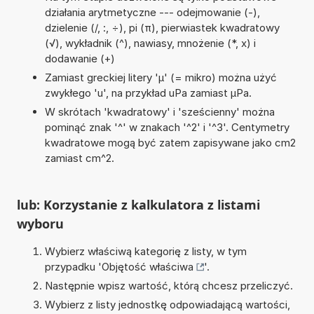
działania arytmetyczne --- odejmowanie (-),
dzielenie (/, :, ÷), pi (π), pierwiastek kwadratowy
(√), wykładnik (^), nawiasy, mnożenie (*, x) i
dodawanie (+)
Zamiast greckiej litery 'µ' (= mikro) można użyć
zwykłego 'u', na przykład uPa zamiast µPa.
W skrótach 'kwadratowy' i 'sześcienny' można
pominąć znak '^' w znakach '^2' i '^3'. Centymetry
kwadratowe mogą być zatem zapisywane jako cm2
zamiast cm^2.
lub: Korzystanie z kalkulatora z listami
wyboru
Wybierz właściwą kategorię z listy, w tym
przypadku '
Objętość właściwa
'.
Następnie wpisz wartość, którą chcesz przeliczyć.
Wybierz z listy jednostkę odpowiadającą wartości,