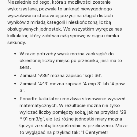
Niezależnie od tego, która z możliwości zostanie
wykorzystana, pozwala to uniknąć niewygodnego
wyszukiwania stosownej pozycji na długich listach
wyników z miriadą kategorii i nieskończoną liczbą
obsługiwanych jednostek. We wszystkim wyręcza nas
kalkulator, który załatwia całą sprawę w ciągu ułamka
sekundy.
W razie potrzeby wynik można zaokrąglić do
określonej liczby miejsc po przecinku, jeśli ma to
sens.
Zamiast '√36' można zapisać 'sqrt 36'.
Zamiast '4^3' można zapisać '4 exp 3' lub '4 pow
3'.
Ponadto kalkulator umożliwia stosowanie wyrażeń
matematycznych. W rezultacie można nie tylko
wyliczać liczby pomiędzy sobą, jak na przykład '28
* 91 cm3/g', ale też różne jednostki miary można
łączyć ze sobą bezpośrednio w przeliczeniu. Może
to wyglądać na przykład tak: '1 Centymetr