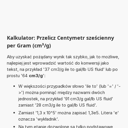
Kalkulator: Przelicz Centymetr sześcienny
per Gram (cm³/g)
Aby uzyskać pożądany wynik tak szybko, jak to możliwe,
najlepiej jest wprowadzić wartość do konwersji jako
tekst, na przykład '37 cm3/g ile to gal/lb US fluid' lub po
prostu '64
cm3/g
':
W większości przypadków słowo 'ile to' (lub '=' / '-
>') można pominąć między nazwami dwóch
jednostek, na przykład '91 cm3/g gal/lb US fluid'
zamiast '28 cm3/g ile to gal/lb US fluid'.
Zamiast '1,3 x 10^5' można zapisać 1,3e5. Litera 'e'
oznacza 'wykładnik'.
Na tym etapie dozwolone są tylko podstawowe