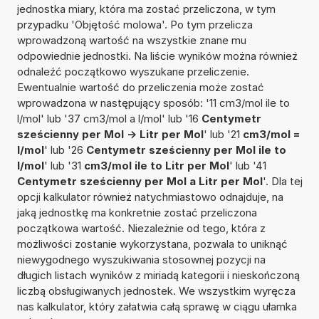
jednostka miary, która ma zostać przeliczona, w tym
przypadku 'Objętość molowa'. Po tym przelicza
wprowadzoną wartość na wszystkie znane mu
odpowiednie jednostki. Na liście wyników można również
odnaleźć początkowo wyszukane przeliczenie.
Ewentualnie wartość do przeliczenia może zostać
wprowadzona w następujący sposób: '11 cm3/mol ile to
l/mol' lub '37 cm3/mol a l/mol' lub '16
Centymetr
sześcienny per Mol -> Litr per Mol
' lub '21
cm3/mol =
l/mol
' lub '26
Centymetr sześcienny per Mol ile to
l/mol
' lub '31
cm3/mol ile to Litr per Mol
' lub '41
Centymetr sześcienny per Mol a Litr per Mol
'. Dla tej
opcji kalkulator również natychmiastowo odnajduje, na
jaką jednostkę ma konkretnie zostać przeliczona
początkowa wartość. Niezależnie od tego, która z
możliwości zostanie wykorzystana, pozwala to uniknąć
niewygodnego wyszukiwania stosownej pozycji na
długich listach wyników z miriadą kategorii i nieskończoną
liczbą obsługiwanych jednostek. We wszystkim wyręcza
nas kalkulator, który załatwia całą sprawę w ciągu ułamka