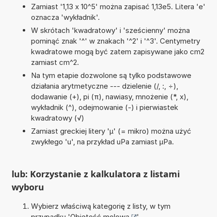
Zamiast '1,13 x 10^5' można zapisać 1,13e5. Litera 'e'
oznacza 'wykładnik'.
W skrótach 'kwadratowy' i 'sześcienny' można
pominąć znak '^' w znakach '^2' i '^3'. Centymetry
kwadratowe mogą być zatem zapisywane jako cm2
zamiast cm^2.
Na tym etapie dozwolone są tylko podstawowe
działania arytmetyczne --- dzielenie (/, :, ÷),
dodawanie (+), pi (π), nawiasy, mnożenie (*, x),
wykładnik (^), odejmowanie (-) i pierwiastek
kwadratowy (√)
Zamiast greckiej litery 'µ' (= mikro) można użyć
zwykłego 'u', na przykład uPa zamiast µPa.
lub: Korzystanie z kalkulatora z listami
wyboru
Wybierz właściwą kategorię z listy, w tym
przypadku '
Objętość molowa
'.