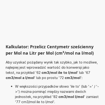
Kalkulator: Przelicz Centymetr sześcienny
per Mol na Litr per Mol (cm³/mol na l/mol)
Aby uzyskać pożądany wynik tak szybko, jak to możliwe,
najlepiej jest wprowadzić wartość do konwersji jako
tekst, na przykład '62
cm3/mol ile to l/mol
' lub '67
cm3/mol a l/mol
' lub po prostu '72
cm3/mol
':
W większości przypadków słowo 'ile to' (lub '=' / '-
>') można pominąć między nazwami dwóch
jednostek, na przykład '82
cm3/mol l/mol
' zamiast
'77 cm3/mol ile to l/mol'.