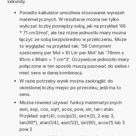
sekundy.
Ponadto kalkulator umożliwia stosowanie wyrażeń
matematycznych. W rezultacie można nie tylko
wyliczać liczby pomiędzy sobą, jak na przykład '66
* 71 cm3/mol', ale też różne jednostki miary można
łączyć ze sobą bezpośrednio w przeliczeniu. Może
to wyglądać na przykład tak: '56 Centymetr
sześcienny per Mol + 61 Litr per Mol' lub '76mm x
81cm x 86dm = ? cm^3'. Oczywiście jednostki miary
połączone w ten sposób muszą pasować do siebie i
mieć sens w danej kombinacji.
W razie potrzeby wynik można zaokrąglić do
określonej liczby miejsc po przecinku, jeśli ma to
sens.
Można również używać funkcji matematycznych
asin, exp, cos, sqrt, acos, pow, sin, tan i atan.
Przykład: sqrt(4), cos(pi/2), sin(π/2), 2 exp 3,
tan(90°), atan(1/4), asin(1/2), sin(90), acos(1) lub 3
pow 2