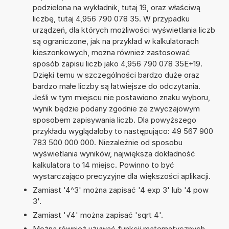
podzielona na wykładnik, tutaj 19, oraz właściwą
liczbę, tutaj 4,956 790 078 35. W przypadku
urządzeń, dla których możliwości wyświetlania liczb
są ograniczone, jak na przykład w kalkulatorach
kieszonkowych, można również zastosować
sposób zapisu liczb jako 4,956 790 078 35E+19.
Dzięki temu w szczególności bardzo duże oraz
bardzo małe liczby są łatwiejsze do odczytania.
Jeśli w tym miejscu nie postawiono znaku wyboru,
wynik będzie podany zgodnie ze zwyczajowym
sposobem zapisywania liczb. Dla powyższego
przykładu wyglądałoby to następująco: 49 567 900
783 500 000 000. Niezależnie od sposobu
wyświetlania wyników, największa dokładność
kalkulatora to 14 miejsc. Powinno to być
wystarczająco precyzyjne dla większości aplikacji.
Zamiast '4^3' można zapisać '4 exp 3' lub '4 pow
3'.
Zamiast '√4' można zapisać 'sqrt 4'.
Można również używać funkcji matematycznych