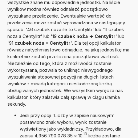
wszystkie znane mu odpowiednie jednostki. Na liście
wyników można również odnaleźć początkowo
wyszukane przeliczenie. Ewentualnie wartość do
przeliczenia może zostać wprowadzona w następujący
sposób: '46 czubek noża ile to Centylitr' lub '11 czubek
noża a Centylitr' lub '19
czubek noża -> Centylitr
' lub
'91
czubek noża = Centylitr
'. Dla tej opcji kalkulator
również natychmiastowo odnajduje, na jaką jednostkę ma
konkretnie zostać przeliczona początkowa wartość.
Niezależnie od tego, która z możliwości zostanie
wykorzystana, pozwala to uniknąć niewygodnego
wyszukiwania stosownej pozycji na długich listach
wyników z miriadą kategorii i nieskończoną liczbą
obsługiwanych jednostek. We wszystkim wyręcza nas
kalkulator, który załatwia całą sprawę w ciągu ułamka
sekundy.
Jeśli przy opcji 'Liczby w zapisie naukowym'
postawiono znak wyboru, wynik zostanie
wyświetlony jako wykładniczy. Przykładowo, dla
19
zapisu 4,956 790 078 35
×
10
liczba zostanie