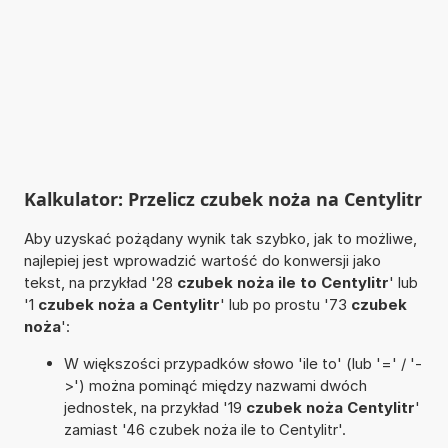
Kalkulator: Przelicz czubek noża na Centylitr
Aby uzyskać pożądany wynik tak szybko, jak to możliwe,
najlepiej jest wprowadzić wartość do konwersji jako
tekst, na przykład '28
czubek noża ile to Centylitr
' lub
'1
czubek noża a Centylitr
' lub po prostu '73
czubek
noża
':
W większości przypadków słowo 'ile to' (lub '=' / '-
>') można pominąć między nazwami dwóch
jednostek, na przykład '19
czubek noża Centylitr
'
zamiast '46 czubek noża ile to Centylitr'.