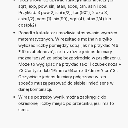
sqrt, exp, pow, sin, atan, acos, tan, asin i cos.
Przykład: 3 pow 2, sin(π/2), tan(90°), 2 exp 3,
asin(1/2), acos(1), sin(90), sqrt(4), atan(1/4) lub
cos(pi/2)
Ponadto kalkulator umożliwia stosowanie wyrażeń
matematycznych. W rezultacie można nie tylko
wyliczać liczby pomiędzy sobą, jak na przykład '46
* 19 czubek noża', ale też różne jednostki miary
można łączyć ze sobą bezpośrednio w przeliczeniu.
Może to wyglądać na przykład tak: '1 czubek noża +
73 Centylitr' lub '91mm x 64cm x 37dm = ? cm^3'.
Oczywiście jednostki miary połączone w ten
sposób muszą pasować do siebie i mieć sens w
danej kombinacji.
W razie potrzeby wynik można zaokrąglić do
określonej liczby miejsc po przecinku, jeśli ma to
sens.