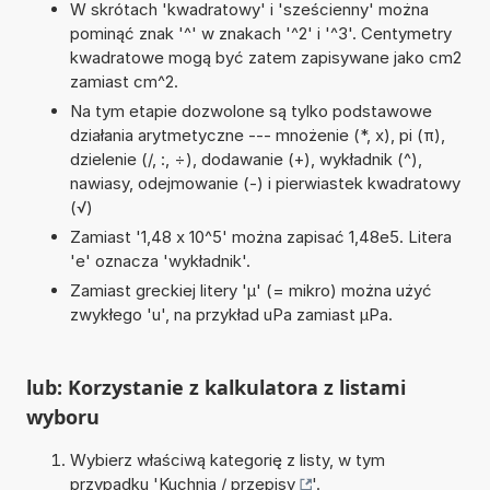
W skrótach 'kwadratowy' i 'sześcienny' można
pominąć znak '^' w znakach '^2' i '^3'. Centymetry
kwadratowe mogą być zatem zapisywane jako cm2
zamiast cm^2.
Na tym etapie dozwolone są tylko podstawowe
działania arytmetyczne --- mnożenie (*, x), pi (π),
dzielenie (/, :, ÷), dodawanie (+), wykładnik (^),
nawiasy, odejmowanie (-) i pierwiastek kwadratowy
(√)
Zamiast '1,48 x 10^5' można zapisać 1,48e5. Litera
'e' oznacza 'wykładnik'.
Zamiast greckiej litery 'µ' (= mikro) można użyć
zwykłego 'u', na przykład uPa zamiast µPa.
lub: Korzystanie z kalkulatora z listami
wyboru
Wybierz właściwą kategorię z listy, w tym
przypadku '
Kuchnia / przepisy
'.