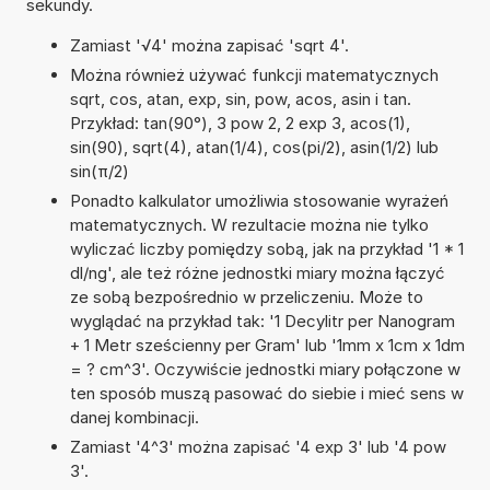
sekundy.
Zamiast '√4' można zapisać 'sqrt 4'.
Można również używać funkcji matematycznych
sqrt, cos, atan, exp, sin, pow, acos, asin i tan.
Przykład: tan(90°), 3 pow 2, 2 exp 3, acos(1),
sin(90), sqrt(4), atan(1/4), cos(pi/2), asin(1/2) lub
sin(π/2)
Ponadto kalkulator umożliwia stosowanie wyrażeń
matematycznych. W rezultacie można nie tylko
wyliczać liczby pomiędzy sobą, jak na przykład '1 * 1
dl/ng', ale też różne jednostki miary można łączyć
ze sobą bezpośrednio w przeliczeniu. Może to
wyglądać na przykład tak: '1 Decylitr per Nanogram
+ 1 Metr sześcienny per Gram' lub '1mm x 1cm x 1dm
= ? cm^3'. Oczywiście jednostki miary połączone w
ten sposób muszą pasować do siebie i mieć sens w
danej kombinacji.
Zamiast '4^3' można zapisać '4 exp 3' lub '4 pow
3'.