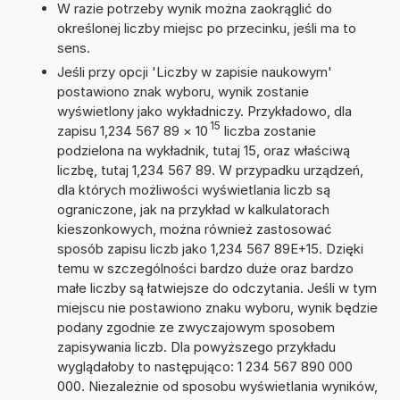
W razie potrzeby wynik można zaokrąglić do
określonej liczby miejsc po przecinku, jeśli ma to
sens.
Jeśli przy opcji 'Liczby w zapisie naukowym'
postawiono znak wyboru, wynik zostanie
wyświetlony jako wykładniczy. Przykładowo, dla
15
zapisu 1,234 567 89
×
10
liczba zostanie
podzielona na wykładnik, tutaj 15, oraz właściwą
liczbę, tutaj 1,234 567 89. W przypadku urządzeń,
dla których możliwości wyświetlania liczb są
ograniczone, jak na przykład w kalkulatorach
kieszonkowych, można również zastosować
sposób zapisu liczb jako 1,234 567 89E+15. Dzięki
temu w szczególności bardzo duże oraz bardzo
małe liczby są łatwiejsze do odczytania. Jeśli w tym
miejscu nie postawiono znaku wyboru, wynik będzie
podany zgodnie ze zwyczajowym sposobem
zapisywania liczb. Dla powyższego przykładu
wyglądałoby to następująco: 1 234 567 890 000
000. Niezależnie od sposobu wyświetlania wyników,