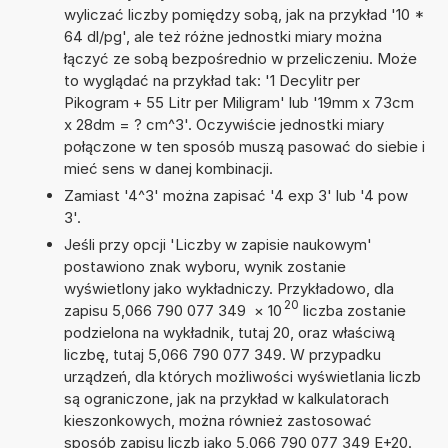
wyliczać liczby pomiędzy sobą, jak na przykład '10 *
64 dl/pg', ale też różne jednostki miary można
łączyć ze sobą bezpośrednio w przeliczeniu. Może
to wyglądać na przykład tak: '1 Decylitr per
Pikogram + 55 Litr per Miligram' lub '19mm x 73cm
x 28dm = ? cm^3'. Oczywiście jednostki miary
połączone w ten sposób muszą pasować do siebie i
mieć sens w danej kombinacji.
Zamiast '4^3' można zapisać '4 exp 3' lub '4 pow
3'.
Jeśli przy opcji 'Liczby w zapisie naukowym'
postawiono znak wyboru, wynik zostanie
wyświetlony jako wykładniczy. Przykładowo, dla
20
zapisu 5,066 790 077 349
×
10
liczba zostanie
podzielona na wykładnik, tutaj 20, oraz właściwą
liczbę, tutaj 5,066 790 077 349. W przypadku
urządzeń, dla których możliwości wyświetlania liczb
są ograniczone, jak na przykład w kalkulatorach
kieszonkowych, można również zastosować
sposób zapisu liczb jako 5,066 790 077 349 E+20.