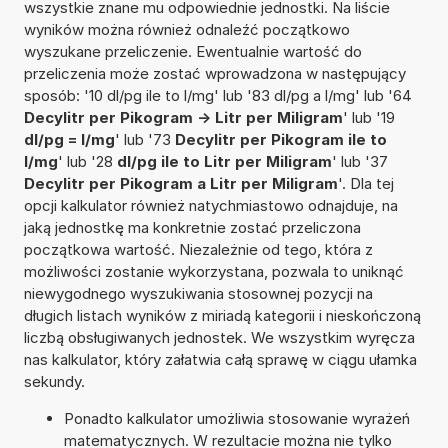
wszystkie znane mu odpowiednie jednostki. Na liście
wyników można również odnaleźć początkowo
wyszukane przeliczenie. Ewentualnie wartość do
przeliczenia może zostać wprowadzona w następujący
sposób: '10 dl/pg ile to l/mg' lub '83 dl/pg a l/mg' lub '64
Decylitr per Pikogram -> Litr per Miligram
' lub '19
dl/pg = l/mg
' lub '73
Decylitr per Pikogram ile to
l/mg
' lub '28
dl/pg ile to Litr per Miligram
' lub '37
Decylitr per Pikogram a Litr per Miligram
'. Dla tej
opcji kalkulator również natychmiastowo odnajduje, na
jaką jednostkę ma konkretnie zostać przeliczona
początkowa wartość. Niezależnie od tego, która z
możliwości zostanie wykorzystana, pozwala to uniknąć
niewygodnego wyszukiwania stosownej pozycji na
długich listach wyników z miriadą kategorii i nieskończoną
liczbą obsługiwanych jednostek. We wszystkim wyręcza
nas kalkulator, który załatwia całą sprawę w ciągu ułamka
sekundy.
Ponadto kalkulator umożliwia stosowanie wyrażeń
matematycznych. W rezultacie można nie tylko