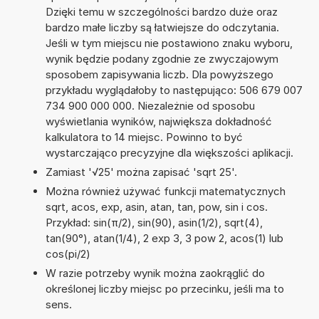
Dzięki temu w szczególności bardzo duże oraz
bardzo małe liczby są łatwiejsze do odczytania.
Jeśli w tym miejscu nie postawiono znaku wyboru,
wynik będzie podany zgodnie ze zwyczajowym
sposobem zapisywania liczb. Dla powyższego
przykładu wyglądałoby to następująco: 506 679 007
734 900 000 000. Niezależnie od sposobu
wyświetlania wyników, największa dokładność
kalkulatora to 14 miejsc. Powinno to być
wystarczająco precyzyjne dla większości aplikacji.
Zamiast '√25' można zapisać 'sqrt 25'.
Można również używać funkcji matematycznych
sqrt, acos, exp, asin, atan, tan, pow, sin i cos.
Przykład: sin(π/2), sin(90), asin(1/2), sqrt(4),
tan(90°), atan(1/4), 2 exp 3, 3 pow 2, acos(1) lub
cos(pi/2)
W razie potrzeby wynik można zaokrąglić do
określonej liczby miejsc po przecinku, jeśli ma to
sens.