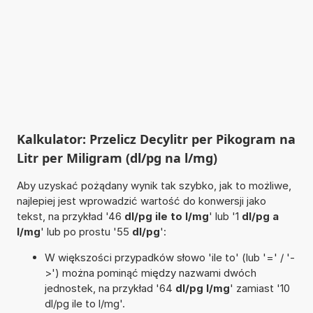
Kalkulator: Przelicz Decylitr per Pikogram na
Litr per Miligram (dl/pg na l/mg)
Aby uzyskać pożądany wynik tak szybko, jak to możliwe,
najlepiej jest wprowadzić wartość do konwersji jako
tekst, na przykład '46
dl/pg ile to l/mg
' lub '1
dl/pg a
l/mg
' lub po prostu '55
dl/pg
':
W większości przypadków słowo 'ile to' (lub '=' / '-
>') można pominąć między nazwami dwóch
jednostek, na przykład '64
dl/pg l/mg
' zamiast '10
dl/pg ile to l/mg'.