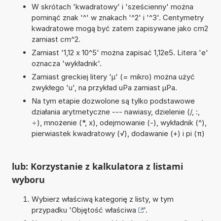
W skrótach 'kwadratowy' i 'sześcienny' można
pominąć znak '^' w znakach '^2' i '^3'. Centymetry
kwadratowe mogą być zatem zapisywane jako cm2
zamiast cm^2.
Zamiast '1,12 x 10^5' można zapisać 1,12e5. Litera 'e'
oznacza 'wykładnik'.
Zamiast greckiej litery 'µ' (= mikro) można użyć
zwykłego 'u', na przykład uPa zamiast µPa.
Na tym etapie dozwolone są tylko podstawowe
działania arytmetyczne --- nawiasy, dzielenie (/, :,
÷), mnożenie (*, x), odejmowanie (-), wykładnik (^),
pierwiastek kwadratowy (√), dodawanie (+) i pi (π)
lub: Korzystanie z kalkulatora z listami
wyboru
Wybierz właściwą kategorię z listy, w tym
przypadku '
Objętość właściwa
'.