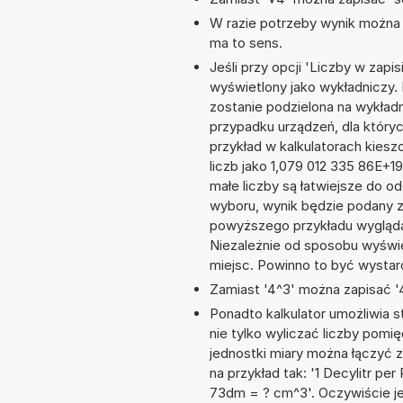
W razie potrzeby wynik można za
ma to sens.
Jeśli przy opcji 'Liczby w zap
wyświetlony jako wykładniczy. 
zostanie podzielona na wykładni
przypadku urządzeń, dla któryc
przykład w kalkulatorach kie
liczb jako 1,079 012 335 86E+1
małe liczby są łatwiejsze do o
wyboru, wynik będzie podany 
powyższego przykładu wygląda
Niezależnie od sposobu wyświe
miejsc. Powinno to być wystarc
Zamiast '4^3' można zapisać '4
Ponadto kalkulator umożliwia
nie tylko wyliczać liczby pomię
jednostki miary można łączyć 
na przykład tak: '1 Decylitr p
73dm = ? cm^3'. Oczywiście j