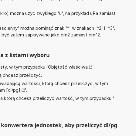
)
mikro) można użyć zwykłego 'u', na przykład uPa zamiast
ścienny' można pominąć znak '^' w znakach '^2' i '^3'.
być zatem zapisywane jako cm2 zamiast cm^2.
ra z listami wyboru
isty, w tym przypadku '
Objętość właściwa
'.
ą chcesz przeliczyć.
wiadającą wartości, którą chcesz przeliczyć, w tym
am [dl/pg]
'.
na którą chcesz przeliczyć wartość, w tym przypadku '
konwertera jednostek, aby przeliczyć dl/pg