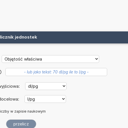
licznik jednostek
?
wyjściowa:
docelowa:
iczby w zapisie naukowym