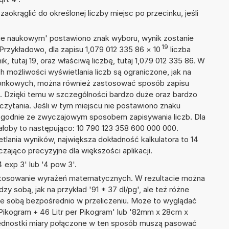
okrąglić do określonej liczby miejsc po przecinku, jeśli
isie naukowym' postawiono znak wyboru, wynik zostanie
19
Przykładowo, dla zapisu 1,079 012 335 86
×
10
liczba
k, tutaj 19, oraz właściwą liczbę, tutaj 1,079 012 335 86. W
h możliwości wyświetlania liczb są ograniczone, jak na
szonkowych, można również zastosować sposób zapisu
9. Dzięki temu w szczególności bardzo duże oraz bardzo
dczytania. Jeśli w tym miejscu nie postawiono znaku
zgodnie ze zwyczajowym sposobem zapisywania liczb. Dla
łoby to następująco: 10 790 123 358 600 000 000.
tlania wyników, największa dokładność kalkulatora to 14
zająco precyzyjne dla większości aplikacji.
 exp 3' lub '4 pow 3'.
 stosowanie wyrażeń matematycznych. W rezultacie można
dzy sobą, jak na przykład '91 * 37 dl/pg', ale też różne
ze sobą bezpośrednio w przeliczeniu. Może to wyglądać
er Pikogram + 46 Litr per Pikogram' lub '82mm x 28cm x
ednostki miary połączone w ten sposób muszą pasować