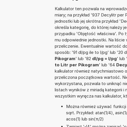
Kalkulator ten pozwala na wprowadze
miary; na przykład '937 Decylitr pe
jednostki lub jej skrótna przykład 'De
określa kategorię, do której należy 
przypadku 'Objętość właściwa'. Po 
mu odpowiednie jednostki. Na liśc
przeliczenie. Ewentualnie wartość 
sposób: '91 dl/pg ile to l/pg' lub '20 d
Pikogram
' lub '82
dl/pg = l/pg
' lub
to Litr per Pikogram
' lub '64
Decy
kalkulator również natychmiastowo o
przeliczona początkowa wartość. Nie
wykorzystana, pozwala to uniknąć n
listach wyników z miriadą kategorii 
wszystkim wyręcza nas kalkulator, k
Można również używać funkcji m
sqrt. Przykład: atan(1/4), asin(1
acos(1) lub sin(π/2)
Zamiast '√4' można zapisać 'sq