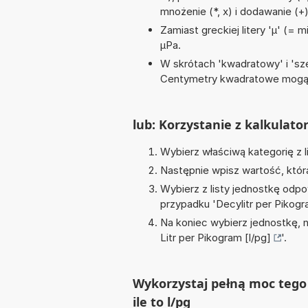
mnożenie (*, x) i dodawanie (+
Zamiast greckiej litery 'µ' (= 
µPa.
W skrótach 'kwadratowy' i 'sze
Centymetry kwadratowe mogą 
lub: Korzystanie z kalkulato
Wybierz właściwą kategorię z l
Następnie wpisz wartość, któr
Wybierz z listy jednostkę odpo
przypadku '
Decylitr per Pikogr
Na koniec wybierz jednostkę, 
Litr per Pikogram [l/pg]
'.
Wykorzystaj pełną moc tego 
ile to l/pg