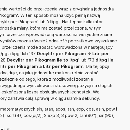
nie wartości do przeliczenia wraz z oryginalną jednostką
r Pikogram'. W ten sposób można użyć pełną nazwę
cylitr per Pikogram' lub 'dl/pg'. Następnie kalkulator
jednostka miary, która ma zostać przeliczona, w tym
tym przelicza wprowadzoną wartość na wszystkie znane
ie wyników można również odnaleźć początkowo wyszukane
do przeliczenia może zostać wprowadzona w następujący
l/pg a l/pg' lub '37
Decylitr per Pikogram -> Litr per
 '28
Decylitr per Pikogram ile to l/pg
' lub '73
dl/pg ile
litr per Pikogram a Litr per Pikogram
'. Dla tej opcji
dnajduje, na jaką jednostkę ma konkretnie zostać
zależnie od tego, która z możliwości zostanie
iewygodnego wyszukiwania stosownej pozycji na długich
i nieskończoną liczbą obsługiwanych jednostek. We
tóry załatwia całą sprawę w ciągu ułamka sekundy.
atematycznych sin, atan, acos, tan, exp, cos, asin, pow i
/2), sqrt(4), cos(pi/2), 2 exp 3, 3 pow 2, tan(90°), sin(90),
rt 4'.