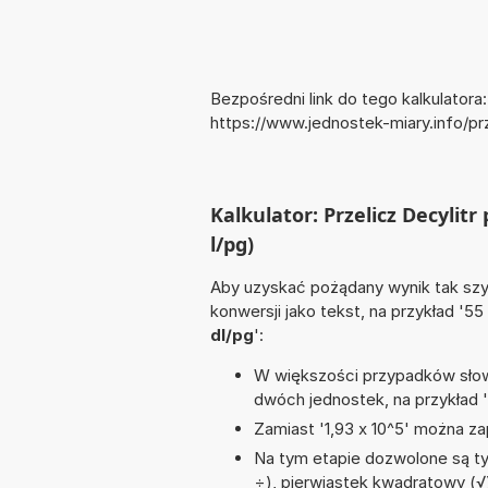
Bezpośredni link do tego kalkulatora:
https://www.jednostek-miary.info/p
Kalkulator: Przelicz Decylit
l/pg)
Aby uzyskać pożądany wynik tak szyb
konwersji jako tekst, na przykład '55
dl/pg
':
W większości przypadków słowo
dwóch jednostek, na przykład 
Zamiast '1,93 x 10^5' można zap
Na tym etapie dozwolone są tyl
÷), pierwiastek kwadratowy (√),