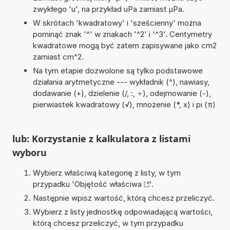
zwykłego 'u', na przykład uPa zamiast µPa.
W skrótach 'kwadratowy' i 'sześcienny' można
pominąć znak '^' w znakach '^2' i '^3'. Centymetry
kwadratowe mogą być zatem zapisywane jako cm2
zamiast cm^2.
Na tym etapie dozwolone są tylko podstawowe
działania arytmetyczne --- wykładnik (^), nawiasy,
dodawanie (+), dzielenie (/, :, ÷), odejmowanie (-),
pierwiastek kwadratowy (√), mnożenie (*, x) i pi (π)
lub: Korzystanie z kalkulatora z listami
wyboru
Wybierz właściwą kategorię z listy, w tym
przypadku '
Objętość właściwa
'.
Następnie wpisz wartość, którą chcesz przeliczyć.
Wybierz z listy jednostkę odpowiadającą wartości,
którą chcesz przeliczyć, w tym przypadku