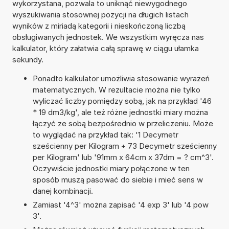
wykorzystana, pozwala to uniknąć niewygodnego
wyszukiwania stosownej pozycji na długich listach
wyników z miriadą kategorii i nieskończoną liczbą
obsługiwanych jednostek. We wszystkim wyręcza nas
kalkulator, który załatwia całą sprawę w ciągu ułamka
sekundy.
Ponadto kalkulator umożliwia stosowanie wyrażeń
matematycznych. W rezultacie można nie tylko
wyliczać liczby pomiędzy sobą, jak na przykład '46
* 19 dm3/kg', ale też różne jednostki miary można
łączyć ze sobą bezpośrednio w przeliczeniu. Może
to wyglądać na przykład tak: '1 Decymetr
sześcienny per Kilogram + 73 Decymetr sześcienny
per Kilogram' lub '91mm x 64cm x 37dm = ? cm^3'.
Oczywiście jednostki miary połączone w ten
sposób muszą pasować do siebie i mieć sens w
danej kombinacji.
Zamiast '4^3' można zapisać '4 exp 3' lub '4 pow
3'.