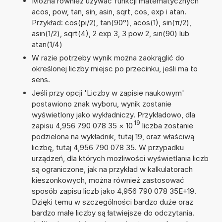
Można również używać funkcji matematycznych
acos, pow, tan, sin, asin, sqrt, cos, exp i atan.
Przykład: cos(pi/2), tan(90°), acos(1), sin(π/2),
asin(1/2), sqrt(4), 2 exp 3, 3 pow 2, sin(90) lub
atan(1/4)
W razie potrzeby wynik można zaokrąglić do
określonej liczby miejsc po przecinku, jeśli ma to
sens.
Jeśli przy opcji 'Liczby w zapisie naukowym'
postawiono znak wyboru, wynik zostanie
wyświetlony jako wykładniczy. Przykładowo, dla
19
zapisu 4,956 790 078 35
×
10
liczba zostanie
podzielona na wykładnik, tutaj 19, oraz właściwą
liczbę, tutaj 4,956 790 078 35. W przypadku
urządzeń, dla których możliwości wyświetlania liczb
są ograniczone, jak na przykład w kalkulatorach
kieszonkowych, można również zastosować
sposób zapisu liczb jako 4,956 790 078 35E+19.
Dzięki temu w szczególności bardzo duże oraz
bardzo małe liczby są łatwiejsze do odczytania.