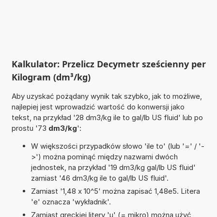
Kalkulator: Przelicz Decymetr sześcienny per
Kilogram (dm³/kg)
Aby uzyskać pożądany wynik tak szybko, jak to możliwe,
najlepiej jest wprowadzić wartość do konwersji jako
tekst, na przykład '28 dm3/kg ile to gal/lb US fluid' lub po
prostu '73
dm3/kg
':
W większości przypadków słowo 'ile to' (lub '=' / '-
>') można pominąć między nazwami dwóch
jednostek, na przykład '19 dm3/kg gal/lb US fluid'
zamiast '46 dm3/kg ile to gal/lb US fluid'.
Zamiast '1,48 x 10^5' można zapisać 1,48e5. Litera
'e' oznacza 'wykładnik'.
Zamiast greckiej litery 'µ' (= mikro) można użyć