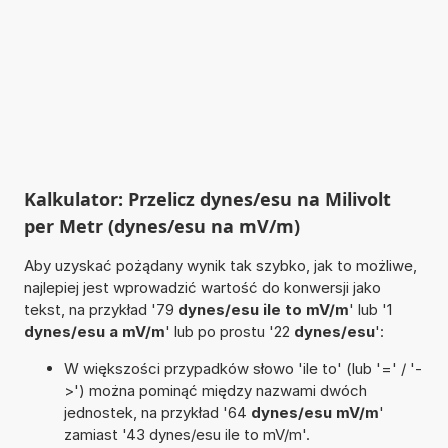
Kalkulator: Przelicz dynes/esu na Milivolt
per Metr (dynes/esu na mV/m)
Aby uzyskać pożądany wynik tak szybko, jak to możliwe,
najlepiej jest wprowadzić wartość do konwersji jako
tekst, na przykład '79
dynes/esu ile to mV/m
' lub '1
dynes/esu a mV/m
' lub po prostu '22
dynes/esu
':
W większości przypadków słowo 'ile to' (lub '=' / '-
>') można pominąć między nazwami dwóch
jednostek, na przykład '64
dynes/esu mV/m
'
zamiast '43 dynes/esu ile to mV/m'.