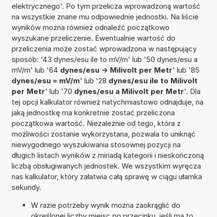
elektrycznego'. Po tym przelicza wprowadzoną wartość
na wszystkie znane mu odpowiednie jednostki. Na liście
wyników można również odnaleźć początkowo
wyszukane przeliczenie. Ewentualnie wartość do
przeliczenia może zostać wprowadzona w następujący
sposób: '43 dynes/esu ile to mV/m' lub '50 dynes/esu a
mV/m' lub '64
dynes/esu -> Milivolt per Metr
' lub '85
dynes/esu = mV/m
' lub '28
dynes/esu ile to Milivolt
per Metr
' lub '70
dynes/esu a Milivolt per Metr
'. Dla
tej opcji kalkulator również natychmiastowo odnajduje, na
jaką jednostkę ma konkretnie zostać przeliczona
początkowa wartość. Niezależnie od tego, która z
możliwości zostanie wykorzystana, pozwala to uniknąć
niewygodnego wyszukiwania stosownej pozycji na
długich listach wyników z miriadą kategorii i nieskończoną
liczbą obsługiwanych jednostek. We wszystkim wyręcza
nas kalkulator, który załatwia całą sprawę w ciągu ułamka
sekundy.
W razie potrzeby wynik można zaokrąglić do
określonej liczby miejsc po przecinku, jeśli ma to