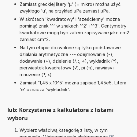
Zamiast greckiej litery 'µ' (= mikro) można użyć
zwykłego 'u', na przykład uPa zamiast µPa.
W skrótach 'kwadratowy' i 'sześcienny' można
pominąć znak '^' w znakach '^2' i '^3'. Centymetry
kwadratowe mogą być zatem zapisywane jako cm2
zamiast cm^2.
Na tym etapie dozwolone są tylko podstawowe
działania arytmetyczne --- odejmowanie (-),
dodawanie (+), dzielenie (/, :, ÷), wykładnik (^),
pierwiastek kwadratowy (√), pi (π), nawiasy i
mnożenie (*, x)
Zamiast '1,45 x 10^5' można zapisać 1,45e5. Litera
'e' oznacza 'wykładnik'.
lub: Korzystanie z kalkulatora z listami
wyboru
Wybierz właściwą kategorię z listy, w tym
przypadku '
Natężenie pola elektrycznego
'.