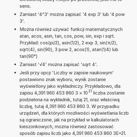
sens.
Zamiast '4^3' można zapisać '4 exp 3' lub '4 pow
3'.
Można również używać funkcji matematycznych
atan, acos, asin, tan, cos, pow, sin, exp i sqrt.
Przykład: cos(pi/2), asin(1/2), 2 exp 3, sin(π/2),
sqrt(4), sin(90), 3 pow 2, acos(1), atan(1/4) lub
tan(90°)
Zamiast '√4' można zapisać 'sqrt 4'.
Jeśli przy opcji 'Liczby w zapisie naukowym'
postawiono znak wyboru, wynik zostanie
wyświetlony jako wykładniczy. Przykładowo, dla
21
zapisu 4,391 960 453 860 3
×
10
liczba zostanie
podzielona na wykładnik, tutaj 21, oraz właściwą
liczbę, tutaj 4,391 960 453 860 3. W przypadku
urządzeń, dla których możliwości wyświetlania liczb
są ograniczone, jak na przykład w kalkulatorach
kieszonkowych, można również zastosować
sposób zapisu liczb jako 4,391 960 453 860 3E+21.