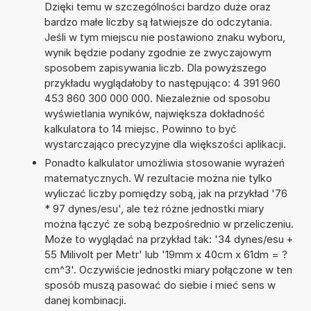
Dzięki temu w szczególności bardzo duże oraz
bardzo małe liczby są łatwiejsze do odczytania.
Jeśli w tym miejscu nie postawiono znaku wyboru,
wynik będzie podany zgodnie ze zwyczajowym
sposobem zapisywania liczb. Dla powyższego
przykładu wyglądałoby to następująco: 4 391 960
453 860 300 000 000. Niezależnie od sposobu
wyświetlania wyników, największa dokładność
kalkulatora to 14 miejsc. Powinno to być
wystarczająco precyzyjne dla większości aplikacji.
Ponadto kalkulator umożliwia stosowanie wyrażeń
matematycznych. W rezultacie można nie tylko
wyliczać liczby pomiędzy sobą, jak na przykład '76
* 97 dynes/esu', ale też różne jednostki miary
można łączyć ze sobą bezpośrednio w przeliczeniu.
Może to wyglądać na przykład tak: '34 dynes/esu +
55 Milivolt per Metr' lub '19mm x 40cm x 61dm = ?
cm^3'. Oczywiście jednostki miary połączone w ten
sposób muszą pasować do siebie i mieć sens w
danej kombinacji.