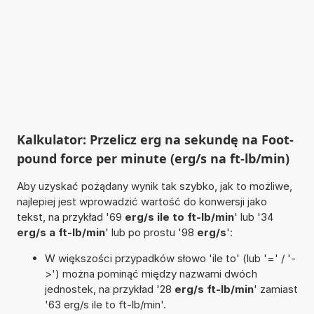
Kalkulator: Przelicz erg na sekundę na Foot-
pound force per minute (erg/s na ft-lb/min)
Aby uzyskać pożądany wynik tak szybko, jak to możliwe,
najlepiej jest wprowadzić wartość do konwersji jako
tekst, na przykład '69
erg/s ile to ft-lb/min
' lub '34
erg/s a ft-lb/min
' lub po prostu '98
erg/s
':
W większości przypadków słowo 'ile to' (lub '=' / '-
>') można pominąć między nazwami dwóch
jednostek, na przykład '28
erg/s ft-lb/min
' zamiast
'63 erg/s ile to ft-lb/min'.