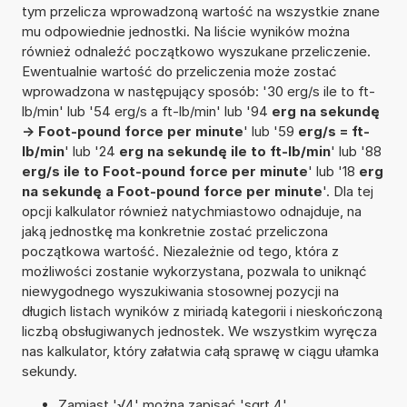
tym przelicza wprowadzoną wartość na wszystkie znane
mu odpowiednie jednostki. Na liście wyników można
również odnaleźć początkowo wyszukane przeliczenie.
Ewentualnie wartość do przeliczenia może zostać
wprowadzona w następujący sposób: '30 erg/s ile to ft-
lb/min' lub '54 erg/s a ft-lb/min' lub '94
erg na sekundę
-> Foot-pound force per minute
' lub '59
erg/s = ft-
lb/min
' lub '24
erg na sekundę ile to ft-lb/min
' lub '88
erg/s ile to Foot-pound force per minute
' lub '18
erg
na sekundę a Foot-pound force per minute
'. Dla tej
opcji kalkulator również natychmiastowo odnajduje, na
jaką jednostkę ma konkretnie zostać przeliczona
początkowa wartość. Niezależnie od tego, która z
możliwości zostanie wykorzystana, pozwala to uniknąć
niewygodnego wyszukiwania stosownej pozycji na
długich listach wyników z miriadą kategorii i nieskończoną
liczbą obsługiwanych jednostek. We wszystkim wyręcza
nas kalkulator, który załatwia całą sprawę w ciągu ułamka
sekundy.
Zamiast '√4' można zapisać 'sqrt 4'.