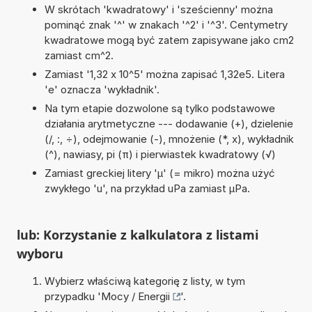
W skrótach 'kwadratowy' i 'sześcienny' można
pominąć znak '^' w znakach '^2' i '^3'. Centymetry
kwadratowe mogą być zatem zapisywane jako cm2
zamiast cm^2.
Zamiast '1,32 x 10^5' można zapisać 1,32e5. Litera
'e' oznacza 'wykładnik'.
Na tym etapie dozwolone są tylko podstawowe
działania arytmetyczne --- dodawanie (+), dzielenie
(/, :, ÷), odejmowanie (-), mnożenie (*, x), wykładnik
(^), nawiasy, pi (π) i pierwiastek kwadratowy (√)
Zamiast greckiej litery 'µ' (= mikro) można użyć
zwykłego 'u', na przykład uPa zamiast µPa.
lub: Korzystanie z kalkulatora z listami
wyboru
Wybierz właściwą kategorię z listy, w tym
przypadku '
Mocy / Energii
'.