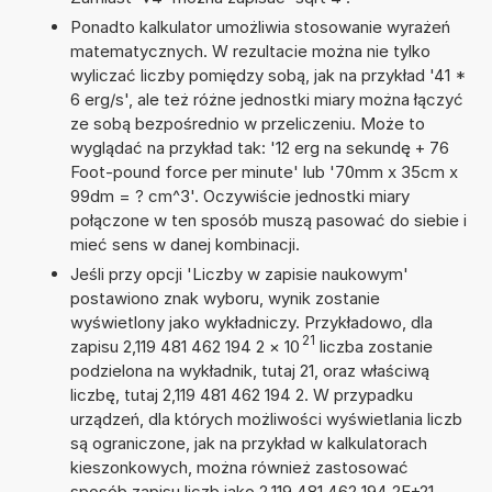
Ponadto kalkulator umożliwia stosowanie wyrażeń
matematycznych. W rezultacie można nie tylko
wyliczać liczby pomiędzy sobą, jak na przykład '41 *
6 erg/s', ale też różne jednostki miary można łączyć
ze sobą bezpośrednio w przeliczeniu. Może to
wyglądać na przykład tak: '12 erg na sekundę + 76
Foot-pound force per minute' lub '70mm x 35cm x
99dm = ? cm^3'. Oczywiście jednostki miary
połączone w ten sposób muszą pasować do siebie i
mieć sens w danej kombinacji.
Jeśli przy opcji 'Liczby w zapisie naukowym'
postawiono znak wyboru, wynik zostanie
wyświetlony jako wykładniczy. Przykładowo, dla
21
zapisu 2,119 481 462 194 2
×
10
liczba zostanie
podzielona na wykładnik, tutaj 21, oraz właściwą
liczbę, tutaj 2,119 481 462 194 2. W przypadku
urządzeń, dla których możliwości wyświetlania liczb
są ograniczone, jak na przykład w kalkulatorach
kieszonkowych, można również zastosować
sposób zapisu liczb jako 2,119 481 462 194 2E+21.