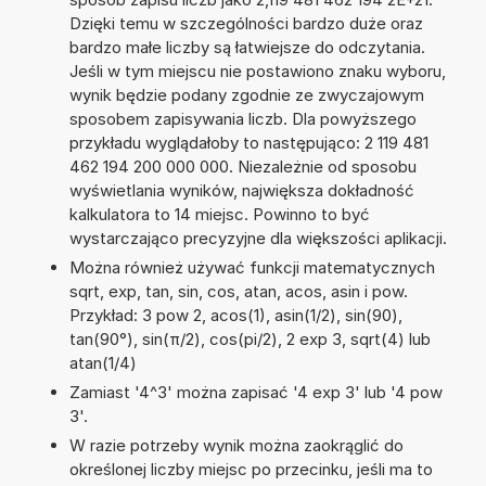
Dzięki temu w szczególności bardzo duże oraz
bardzo małe liczby są łatwiejsze do odczytania.
Jeśli w tym miejscu nie postawiono znaku wyboru,
wynik będzie podany zgodnie ze zwyczajowym
sposobem zapisywania liczb. Dla powyższego
przykładu wyglądałoby to następująco: 2 119 481
462 194 200 000 000. Niezależnie od sposobu
wyświetlania wyników, największa dokładność
kalkulatora to 14 miejsc. Powinno to być
wystarczająco precyzyjne dla większości aplikacji.
Można również używać funkcji matematycznych
sqrt, exp, tan, sin, cos, atan, acos, asin i pow.
Przykład: 3 pow 2, acos(1), asin(1/2), sin(90),
tan(90°), sin(π/2), cos(pi/2), 2 exp 3, sqrt(4) lub
atan(1/4)
Zamiast '4^3' można zapisać '4 exp 3' lub '4 pow
3'.
W razie potrzeby wynik można zaokrąglić do
określonej liczby miejsc po przecinku, jeśli ma to