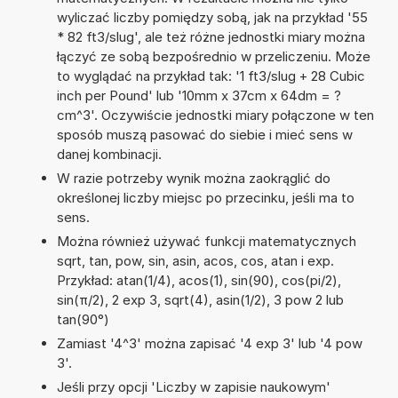
wyliczać liczby pomiędzy sobą, jak na przykład '55
* 82 ft3/slug', ale też różne jednostki miary można
łączyć ze sobą bezpośrednio w przeliczeniu. Może
to wyglądać na przykład tak: '1 ft3/slug + 28 Cubic
inch per Pound' lub '10mm x 37cm x 64dm = ?
cm^3'. Oczywiście jednostki miary połączone w ten
sposób muszą pasować do siebie i mieć sens w
danej kombinacji.
W razie potrzeby wynik można zaokrąglić do
określonej liczby miejsc po przecinku, jeśli ma to
sens.
Można również używać funkcji matematycznych
sqrt, tan, pow, sin, asin, acos, cos, atan i exp.
Przykład: atan(1/4), acos(1), sin(90), cos(pi/2),
sin(π/2), 2 exp 3, sqrt(4), asin(1/2), 3 pow 2 lub
tan(90°)
Zamiast '4^3' można zapisać '4 exp 3' lub '4 pow
3'.
Jeśli przy opcji 'Liczby w zapisie naukowym'