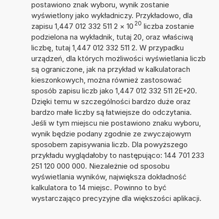
postawiono znak wyboru, wynik zostanie
wyświetlony jako wykładniczy. Przykładowo, dla
20
zapisu 1,447 012 332 511 2
×
10
liczba zostanie
podzielona na wykładnik, tutaj 20, oraz właściwą
liczbę, tutaj 1,447 012 332 511 2. W przypadku
urządzeń, dla których możliwości wyświetlania liczb
są ograniczone, jak na przykład w kalkulatorach
kieszonkowych, można również zastosować
sposób zapisu liczb jako 1,447 012 332 511 2E+20.
Dzięki temu w szczególności bardzo duże oraz
bardzo małe liczby są łatwiejsze do odczytania.
Jeśli w tym miejscu nie postawiono znaku wyboru,
wynik będzie podany zgodnie ze zwyczajowym
sposobem zapisywania liczb. Dla powyższego
przykładu wyglądałoby to następująco: 144 701 233
251 120 000 000. Niezależnie od sposobu
wyświetlania wyników, największa dokładność
kalkulatora to 14 miejsc. Powinno to być
wystarczająco precyzyjne dla większości aplikacji.