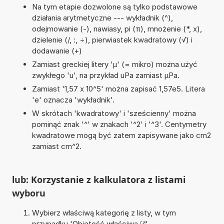
Na tym etapie dozwolone są tylko podstawowe
działania arytmetyczne --- wykładnik (^),
odejmowanie (-), nawiasy, pi (π), mnożenie (*, x),
dzielenie (/, :, ÷), pierwiastek kwadratowy (√) i
dodawanie (+)
Zamiast greckiej litery 'µ' (= mikro) można użyć
zwykłego 'u', na przykład uPa zamiast µPa.
Zamiast '1,57 x 10^5' można zapisać 1,57e5. Litera
'e' oznacza 'wykładnik'.
W skrótach 'kwadratowy' i 'sześcienny' można
pominąć znak '^' w znakach '^2' i '^3'. Centymetry
kwadratowe mogą być zatem zapisywane jako cm2
zamiast cm^2.
lub: Korzystanie z kalkulatora z listami
wyboru
Wybierz właściwą kategorię z listy, w tym
przypadku '
Objętość właściwa
'.