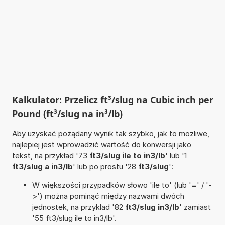
Kalkulator: Przelicz ft³/slug na Cubic inch per
Pound (ft³/slug na in³/lb)
Aby uzyskać pożądany wynik tak szybko, jak to możliwe,
najlepiej jest wprowadzić wartość do konwersji jako
tekst, na przykład '73
ft3/slug ile to in3/lb
' lub '1
ft3/slug a in3/lb
' lub po prostu '28
ft3/slug
':
W większości przypadków słowo 'ile to' (lub '=' / '-
>') można pominąć między nazwami dwóch
jednostek, na przykład '82
ft3/slug in3/lb
' zamiast
'55 ft3/slug ile to in3/lb'.