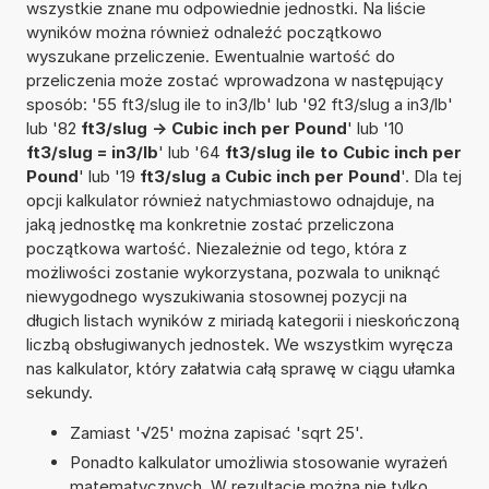
wszystkie znane mu odpowiednie jednostki. Na liście
wyników można również odnaleźć początkowo
wyszukane przeliczenie. Ewentualnie wartość do
przeliczenia może zostać wprowadzona w następujący
sposób: '55 ft3/slug ile to in3/lb' lub '92 ft3/slug a in3/lb'
lub '82
ft3/slug -> Cubic inch per Pound
' lub '10
ft3/slug = in3/lb
' lub '64
ft3/slug ile to Cubic inch per
Pound
' lub '19
ft3/slug a Cubic inch per Pound
'. Dla tej
opcji kalkulator również natychmiastowo odnajduje, na
jaką jednostkę ma konkretnie zostać przeliczona
początkowa wartość. Niezależnie od tego, która z
możliwości zostanie wykorzystana, pozwala to uniknąć
niewygodnego wyszukiwania stosownej pozycji na
długich listach wyników z miriadą kategorii i nieskończoną
liczbą obsługiwanych jednostek. We wszystkim wyręcza
nas kalkulator, który załatwia całą sprawę w ciągu ułamka
sekundy.
Zamiast '√25' można zapisać 'sqrt 25'.
Ponadto kalkulator umożliwia stosowanie wyrażeń
matematycznych. W rezultacie można nie tylko