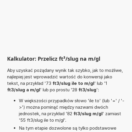
Kalkulator: Przelicz ft³/slug na m/gl
Aby uzyskać pożądany wynik tak szybko, jak to możliwe,
najlepiej jest wprowadzić wartość do konwersji jako
tekst, na przykład '73
ft3/slug ile to m/gl
' lub '1
ft3/slug a m/gl
' lub po prostu '28
ft3/slug
':
W większości przypadków słowo 'ile to' (lub '=' / '-
>') można pominąć między nazwami dwóch
jednostek, na przykład '82
ft3/slug m/gl
' zamiast
'55 ft3/slug ile to m/gl'.
Na tym etapie dozwolone są tylko podstawowe