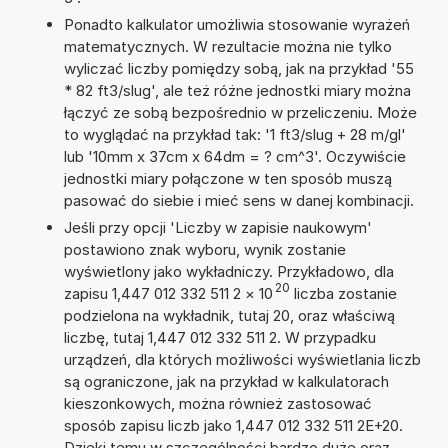
Ponadto kalkulator umożliwia stosowanie wyrażeń
matematycznych. W rezultacie można nie tylko
wyliczać liczby pomiędzy sobą, jak na przykład '55
* 82 ft3/slug', ale też różne jednostki miary można
łączyć ze sobą bezpośrednio w przeliczeniu. Może
to wyglądać na przykład tak: '1 ft3/slug + 28 m/gl'
lub '10mm x 37cm x 64dm = ? cm^3'. Oczywiście
jednostki miary połączone w ten sposób muszą
pasować do siebie i mieć sens w danej kombinacji.
Jeśli przy opcji 'Liczby w zapisie naukowym'
postawiono znak wyboru, wynik zostanie
wyświetlony jako wykładniczy. Przykładowo, dla
20
zapisu 1,447 012 332 511 2
×
10
liczba zostanie
podzielona na wykładnik, tutaj 20, oraz właściwą
liczbę, tutaj 1,447 012 332 511 2. W przypadku
urządzeń, dla których możliwości wyświetlania liczb
są ograniczone, jak na przykład w kalkulatorach
kieszonkowych, można również zastosować
sposób zapisu liczb jako 1,447 012 332 511 2E+20.
Dzięki temu w szczególności bardzo duże oraz