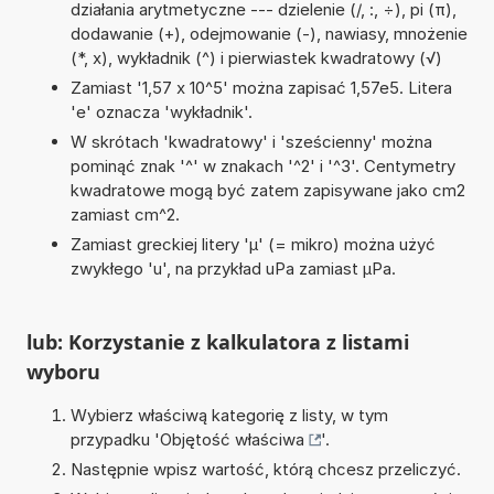
działania arytmetyczne --- dzielenie (/, :, ÷), pi (π),
dodawanie (+), odejmowanie (-), nawiasy, mnożenie
(*, x), wykładnik (^) i pierwiastek kwadratowy (√)
Zamiast '1,57 x 10^5' można zapisać 1,57e5. Litera
'e' oznacza 'wykładnik'.
W skrótach 'kwadratowy' i 'sześcienny' można
pominąć znak '^' w znakach '^2' i '^3'. Centymetry
kwadratowe mogą być zatem zapisywane jako cm2
zamiast cm^2.
Zamiast greckiej litery 'µ' (= mikro) można użyć
zwykłego 'u', na przykład uPa zamiast µPa.
lub: Korzystanie z kalkulatora z listami
wyboru
Wybierz właściwą kategorię z listy, w tym
przypadku '
Objętość właściwa
'.
Następnie wpisz wartość, którą chcesz przeliczyć.