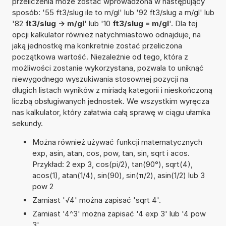
przeliczenia może zostać wprowadzona w następujący
sposób: '55 ft3/slug ile to m/gl' lub '92 ft3/slug a m/gl' lub
'82
ft3/slug -> m/gl
' lub '10
ft3/slug = m/gl
'. Dla tej
opcji kalkulator również natychmiastowo odnajduje, na
jaką jednostkę ma konkretnie zostać przeliczona
początkowa wartość. Niezależnie od tego, która z
możliwości zostanie wykorzystana, pozwala to uniknąć
niewygodnego wyszukiwania stosownej pozycji na
długich listach wyników z miriadą kategorii i nieskończoną
liczbą obsługiwanych jednostek. We wszystkim wyręcza
nas kalkulator, który załatwia całą sprawę w ciągu ułamka
sekundy.
Można również używać funkcji matematycznych
exp, asin, atan, cos, pow, tan, sin, sqrt i acos.
Przykład: 2 exp 3, cos(pi/2), tan(90°), sqrt(4),
acos(1), atan(1/4), sin(90), sin(π/2), asin(1/2) lub 3
pow 2
Zamiast '√4' można zapisać 'sqrt 4'.
Zamiast '4^3' można zapisać '4 exp 3' lub '4 pow
3'.