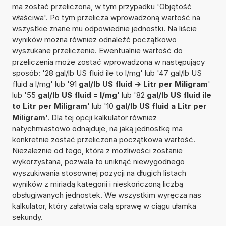
ma zostać przeliczona, w tym przypadku 'Objętość
właściwa'. Po tym przelicza wprowadzoną wartość na
wszystkie znane mu odpowiednie jednostki. Na liście
wyników można również odnaleźć początkowo
wyszukane przeliczenie. Ewentualnie wartość do
przeliczenia może zostać wprowadzona w następujący
sposób: '28 gal/lb US fluid ile to l/mg' lub '47 gal/lb US
fluid a l/mg' lub '91
gal/lb US fluid -> Litr per Miligram
'
lub '55
gal/lb US fluid = l/mg
' lub '82
gal/lb US fluid ile
to Litr per Miligram
' lub '10
gal/lb US fluid a Litr per
Miligram
'. Dla tej opcji kalkulator również
natychmiastowo odnajduje, na jaką jednostkę ma
konkretnie zostać przeliczona początkowa wartość.
Niezależnie od tego, która z możliwości zostanie
wykorzystana, pozwala to uniknąć niewygodnego
wyszukiwania stosownej pozycji na długich listach
wyników z miriadą kategorii i nieskończoną liczbą
obsługiwanych jednostek. We wszystkim wyręcza nas
kalkulator, który załatwia całą sprawę w ciągu ułamka
sekundy.