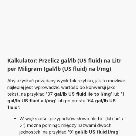
Kalkulator: Przelicz gal/lb (US fluid) na Litr
per Miligram (gal/lb (US fluid) na l/mg)
Aby uzyskać pożądany wynik tak szybko, jak to możliwe,
najlepiej jest wprowadzić wartość do konwersji jako
tekst, na przykład '37
gal/lb US fluid ile to l/mg
' lub '1
gal/lb US fluid a l/mg
' lub po prostu '64
gal/lb US
fluid
':
W większości przypadków słowo 'ile to' (lub '=' / '-
>') można pominąć między nazwami dwóch
jednostek, na przykład '91
gal/lb US fluid l/mg
'