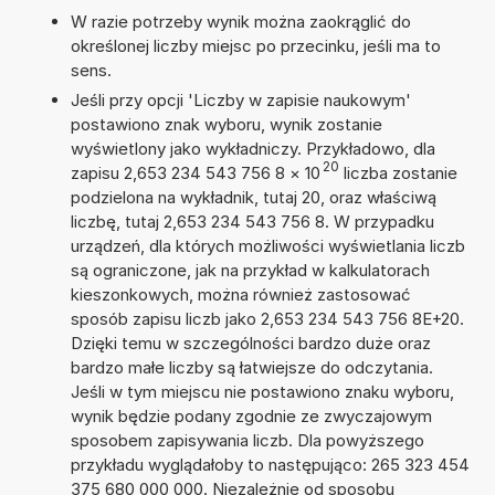
W razie potrzeby wynik można zaokrąglić do
określonej liczby miejsc po przecinku, jeśli ma to
sens.
Jeśli przy opcji 'Liczby w zapisie naukowym'
postawiono znak wyboru, wynik zostanie
wyświetlony jako wykładniczy. Przykładowo, dla
20
zapisu 2,653 234 543 756 8
×
10
liczba zostanie
podzielona na wykładnik, tutaj 20, oraz właściwą
liczbę, tutaj 2,653 234 543 756 8. W przypadku
urządzeń, dla których możliwości wyświetlania liczb
są ograniczone, jak na przykład w kalkulatorach
kieszonkowych, można również zastosować
sposób zapisu liczb jako 2,653 234 543 756 8E+20.
Dzięki temu w szczególności bardzo duże oraz
bardzo małe liczby są łatwiejsze do odczytania.
Jeśli w tym miejscu nie postawiono znaku wyboru,
wynik będzie podany zgodnie ze zwyczajowym
sposobem zapisywania liczb. Dla powyższego
przykładu wyglądałoby to następująco: 265 323 454
375 680 000 000. Niezależnie od sposobu