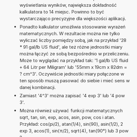
wyświetlania wyników, największa dokładność
kalkulatora to 14 miejsc. Powinno to być
wystarczająco precyzyjne dla większości aplikacji.
Ponadto kalkulator umożliwia stosowanie wyrażeń
matematycznych. W rezultacie można nie tylko
wyliczać liczby pomiędzy sobą, jak na przykład '28
* 91 gal/lb US fluid', ale też różne jednostki miary
można łączyć ze sobą bezpośrednio w przeliczeniu.
Może to wyglądać na przykład tak: '1 gal/lb US fluid
+ 64 Litr per Miligram' lub '55mm x 19cm x 82dm =
? cm^3'. Oczywiście jednostki miary połączone w
ten sposób muszą pasować do siebie i mieć sens w
danej kombinacji.
Zamiast '4^3' można zapisać '4 exp 3' lub '4 pow
3'.
Można również używać funkcji matematycznych
sqrt, tan, sin, exp, acos, asin, pow, cos i atan.
Przykład: cos(pi/2), atan(1/4), sin(90), asin(1/2), 2
exp 3, acos(1), sin(π/2), sqrt(4), tan(90°) lub 3 pow