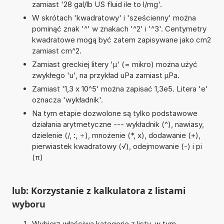
zamiast '28 gal/lb US fluid ile to l/mg'.
W skrótach 'kwadratowy' i 'sześcienny' można
pominąć znak '^' w znakach '^2' i '^3'. Centymetry
kwadratowe mogą być zatem zapisywane jako cm2
zamiast cm^2.
Zamiast greckiej litery 'µ' (= mikro) można użyć
zwykłego 'u', na przykład uPa zamiast µPa.
Zamiast '1,3 x 10^5' można zapisać 1,3e5. Litera 'e'
oznacza 'wykładnik'.
Na tym etapie dozwolone są tylko podstawowe
działania arytmetyczne --- wykładnik (^), nawiasy,
dzielenie (/, :, ÷), mnożenie (*, x), dodawanie (+),
pierwiastek kwadratowy (√), odejmowanie (-) i pi
(π)
lub: Korzystanie z kalkulatora z listami
wyboru
Wybierz właściwą kategorię z listy, w tym