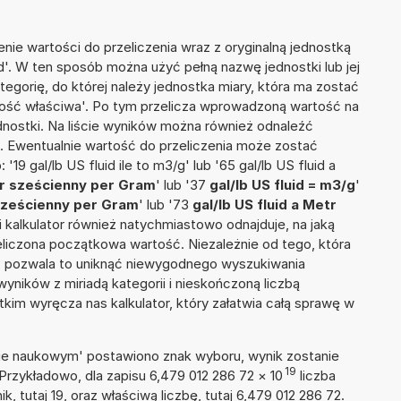
nie wartości do przeliczenia wraz z oryginalną jednostką
uid'. W ten sposób można użyć pełną nazwę jednostki lub jej
ategorię, do której należy jednostka miary, która ma zostać
tość właściwa'. Po tym przelicza wprowadzoną wartość na
nostki. Na liście wyników można również odnaleźć
 Ewentualnie wartość do przeliczenia może zostać
 gal/lb US fluid ile to m3/g' lub '65 gal/lb US fluid a
etr sześcienny per Gram
' lub '37
gal/lb US fluid = m3/g
'
r sześcienny per Gram
' lub '73
gal/lb US fluid a Metr
cji kalkulator również natychmiastowo odnajduje, na jaką
liczona początkowa wartość. Niezależnie od tego, która
, pozwala to uniknąć niewygodnego wyszukiwania
wyników z miriadą kategorii i nieskończoną liczbą
im wyręcza nas kalkulator, który załatwia całą sprawę w
isie naukowym' postawiono znak wyboru, wynik zostanie
19
Przykładowo, dla zapisu 6,479 012 286 72
×
10
liczba
k, tutaj 19, oraz właściwą liczbę, tutaj 6,479 012 286 72.