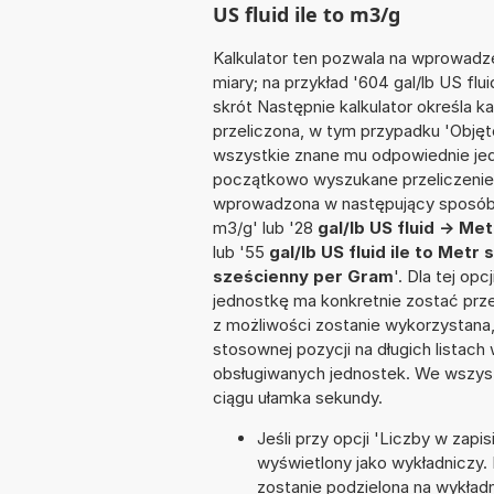
US fluid ile to m3/g
Kalkulator ten pozwala na wprowadze
miary; na przykład '604 gal/lb US fl
skrót Następnie kalkulator określa k
przeliczona, w tym przypadku 'Obję
wszystkie znane mu odpowiednie jed
początkowo wyszukane przeliczenie.
wprowadzona w następujący sposób: '19
m3/g' lub '28
gal/lb US fluid -> M
lub '55
gal/lb US fluid ile to Met
sześcienny per Gram
'. Dla tej op
jednostkę ma konkretnie zostać prze
z możliwości zostanie wykorzystana
stosownej pozycji na długich listach 
obsługiwanych jednostek. We wszystk
ciągu ułamka sekundy.
Jeśli przy opcji 'Liczby w zap
wyświetlony jako wykładniczy. 
zostanie podzielona na wykładni