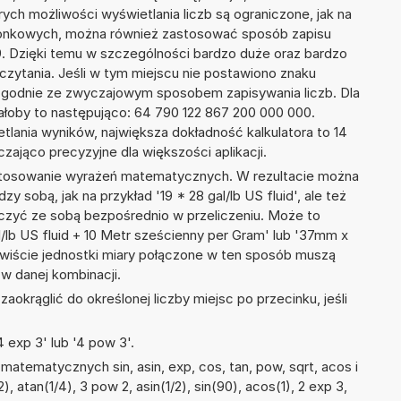
ych możliwości wyświetlania liczb są ograniczone, jak na
szonkowych, można również zastosować sposób zapisu
19. Dzięki temu w szczególności bardzo duże oraz bardzo
dczytania. Jeśli w tym miejscu nie postawiono znaku
zgodnie ze zwyczajowym sposobem zapisywania liczb. Dla
łoby to następująco: 64 790 122 867 200 000 000.
tlania wyników, największa dokładność kalkulatora to 14
zająco precyzyjne dla większości aplikacji.
 stosowanie wyrażeń matematycznych. W rezultacie można
zy sobą, jak na przykład '19 * 28 gal/lb US fluid', ale też
ączyć ze sobą bezpośrednio w przeliczeniu. Może to
al/lb US fluid + 10 Metr sześcienny per Gram' lub '37mm x
iście jednostki miary połączone w ten sposób muszą
w danej kombinacji.
okrąglić do określonej liczby miejsc po przecinku, jeśli
 exp 3' lub '4 pow 3'.
atematycznych sin, asin, exp, cos, tan, pow, sqrt, acos i
), atan(1/4), 3 pow 2, asin(1/2), sin(90), acos(1), 2 exp 3,