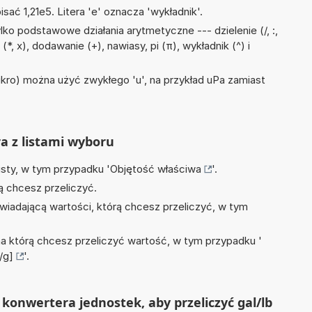
isać 1,21e5. Litera 'e' oznacza 'wykładnik'.
ko podstawowe działania arytmetyczne --- dzielenie (/, :,
*, x), dodawanie (+), nawiasy, pi (π), wykładnik (^) i
mikro) można użyć zwykłego 'u', na przykład uPa zamiast
ra z listami wyboru
isty, w tym przypadku '
Objętość właściwa
'.
ą chcesz przeliczyć.
wiadającą wartości, którą chcesz przeliczyć, w tym
na którą chcesz przeliczyć wartość, w tym przypadku '
/g]
'.
konwertera jednostek, aby przeliczyć gal/lb