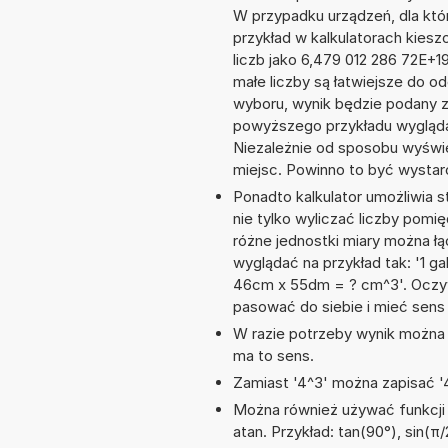
W przypadku urządzeń, dla któr
przykład w kalkulatorach kie
liczb jako 6,479 012 286 72E+
małe liczby są łatwiejsze do o
wyboru, wynik będzie podany 
powyższego przykładu wygląda
Niezależnie od sposobu wyświe
miejsc. Powinno to być wystarc
Ponadto kalkulator umożliwia
nie tylko wyliczać liczby pomięd
różne jednostki miary można ł
wyglądać na przykład tak: '1 g
46cm x 55dm = ? cm^3'. Oczyw
pasować do siebie i mieć sens 
W razie potrzeby wynik można za
ma to sens.
Zamiast '4^3' można zapisać '4
Można również używać funkcji m
atan. Przykład: tan(90°), sin(π/2