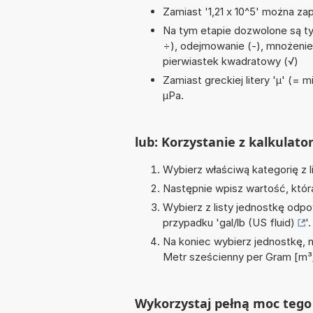
Zamiast '1,21 x 10^5' można zap
Na tym etapie dozwolone są tyl
÷), odejmowanie (-), mnożenie (
pierwiastek kwadratowy (√)
Zamiast greckiej litery 'µ' (= 
µPa.
lub: Korzystanie z kalkulato
Wybierz właściwą kategorię z l
Następnie wpisz wartość, któr
Wybierz z listy jednostkę odpo
przypadku '
gal/lb (US fluid)
'.
Na koniec wybierz jednostkę, 
Metr sześcienny per Gram [m³
Wykorzystaj pełną moc tego 