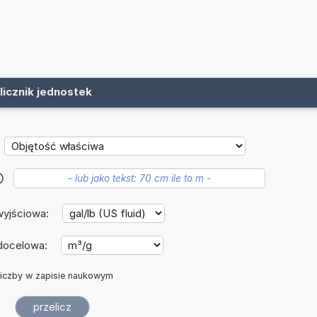
licznik jednostek
?
wyjściowa:
docelowa:
iczby w zapisie naukowym