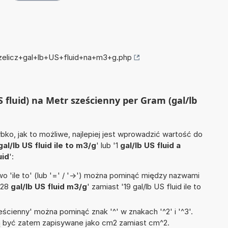
rzelicz+gal+lb+US+fluid+na+m3+g.php
US fluid) na Metr sześcienny per Gram (gal/lb
ko, jak to możliwe, najlepiej jest wprowadzić wartość do
gal/lb US fluid ile to m3/g
' lub '1
gal/lb US fluid a
uid
':
 'ile to' (lub '=' / '->') można pominąć między nazwami
'28
gal/lb US fluid m3/g
' zamiast '19 gal/lb US fluid ile to
ścienny' można pominąć znak '^' w znakach '^2' i '^3'.
być zatem zapisywane jako cm2 zamiast cm^2.