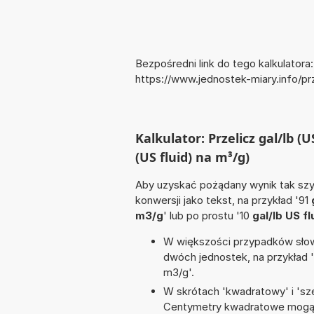
Bezpośredni link do tego kalkulatora:
https://www.jednostek-miary.info/p
Kalkulator: Przelicz gal/lb (
(US fluid) na m³/g)
Aby uzyskać pożądany wynik tak szyb
konwersji jako tekst, na przykład '91
m3/g
' lub po prostu '10
gal/lb US fl
W większości przypadków słowo
dwóch jednostek, na przykład 
m3/g'.
W skrótach 'kwadratowy' i 'sze
Centymetry kwadratowe mogą 