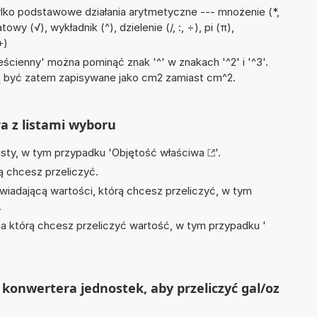
lko podstawowe działania arytmetyczne --- mnożenie (*,
wy (√), wykładnik (^), dzielenie (/, :, ÷), pi (π),
+)
ścienny' można pominąć znak '^' w znakach '^2' i '^3'.
być zatem zapisywane jako cm2 zamiast cm^2.
ra z listami wyboru
isty, w tym przypadku '
Objętość właściwa
'.
ą chcesz przeliczyć.
wiadającą wartości, którą chcesz przeliczyć, w tym
.
na którą chcesz przeliczyć wartość, w tym przypadku '
konwertera jednostek, aby przeliczyć gal/oz