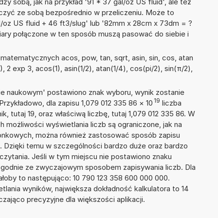
zy sobą, jak na przykład '91 * 37 gal/oz US fluid', ale też
ączyć ze sobą bezpośrednio w przeliczeniu. Może to
al/oz US fluid + 46 ft3/slug' lub '82mm x 28cm x 73dm = ?
iary połączone w ten sposób muszą pasować do siebie i
atematycznych acos, pow, tan, sqrt, asin, sin, cos, atan
, 2 exp 3, acos(1), asin(1/2), atan(1/4), cos(pi/2), sin(π/2),
isie naukowym' postawiono znak wyboru, wynik zostanie
19
Przykładowo, dla zapisu 1,079 012 335 86
×
10
liczba
k, tutaj 19, oraz właściwą liczbę, tutaj 1,079 012 335 86. W
h możliwości wyświetlania liczb są ograniczone, jak na
szonkowych, można również zastosować sposób zapisu
9. Dzięki temu w szczególności bardzo duże oraz bardzo
dczytania. Jeśli w tym miejscu nie postawiono znaku
zgodnie ze zwyczajowym sposobem zapisywania liczb. Dla
łoby to następująco: 10 790 123 358 600 000 000.
tlania wyników, największa dokładność kalkulatora to 14
zająco precyzyjne dla większości aplikacji.