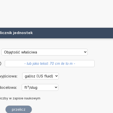
licznik jednostek
?
wyjściowa:
docelowa:
iczby w zapisie naukowym