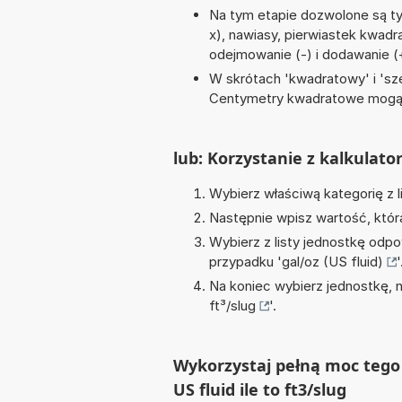
Na tym etapie dozwolone są ty
x), nawiasy, pierwiastek kwadrato
odejmowanie (-) i dodawanie (
W skrótach 'kwadratowy' i 'sze
Centymetry kwadratowe mogą 
lub: Korzystanie z kalkulato
Wybierz właściwą kategorię z l
Następnie wpisz wartość, któr
Wybierz z listy jednostkę odpo
przypadku '
gal/oz (US fluid)
'
Na koniec wybierz jednostkę, 
ft³/slug
'.
Wykorzystaj pełną moc tego 
US fluid ile to ft3/slug