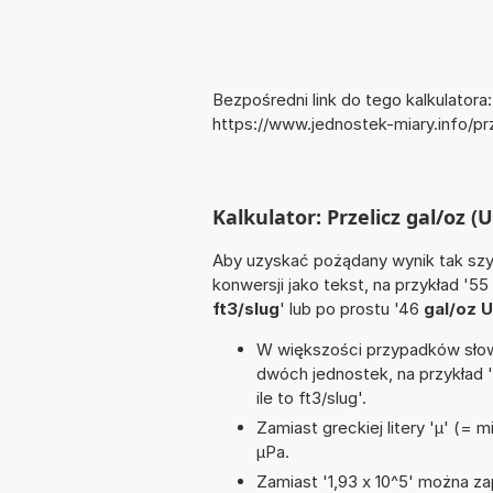
Bezpośredni link do tego kalkulatora:
https://www.jednostek-miary.info/p
Kalkulator: Przelicz gal/oz (U
Aby uzyskać pożądany wynik tak szyb
konwersji jako tekst, na przykład '55
ft3/slug
' lub po prostu '46
gal/oz U
W większości przypadków słowo
dwóch jednostek, na przykład 
ile to ft3/slug'.
Zamiast greckiej litery 'µ' (= 
µPa.
Zamiast '1,93 x 10^5' można zap