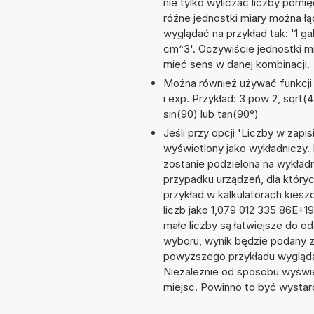
nie tylko wyliczać liczby pomięd
różne jednostki miary można ł
wyglądać na przykład tak: '1 g
cm^3'. Oczywiście jednostki m
mieć sens w danej kombinacji.
Można również używać funkcji m
i exp. Przykład: 3 pow 2, sqrt(4)
sin(90) lub tan(90°)
Jeśli przy opcji 'Liczby w zap
wyświetlony jako wykładniczy. 
zostanie podzielona na wykładni
przypadku urządzeń, dla któryc
przykład w kalkulatorach kie
liczb jako 1,079 012 335 86E+1
małe liczby są łatwiejsze do o
wyboru, wynik będzie podany 
powyższego przykładu wygląda
Niezależnie od sposobu wyświe
miejsc. Powinno to być wystarc