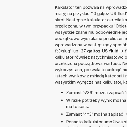
Kalkulator ten pozwala na wprowadze
miary; na przykład '10 gal/oz US flu
skrót Następnie kalkulator określa k
przeliczona, w tym przypadku 'Obję
wszystkie znane mu odpowiednie jed
początkowo wyszukane przeliczenie.
wprowadzona w następujący sposób: '91
ft3/slug' lub '37
gal/oz US fluid -> 
kalkulator również natychmiastowo o
przeliczona początkowa wartość. Nie
wykorzystana, pozwala to uniknąć n
listach wyników z miriadą kategorii 
wszystkim wyręcza nas kalkulator, k
Zamiast '√36' można zapisać 's
W razie potrzeby wynik można za
ma to sens.
Zamiast '4^3' można zapisać '4
Ponadto kalkulator umożliwia