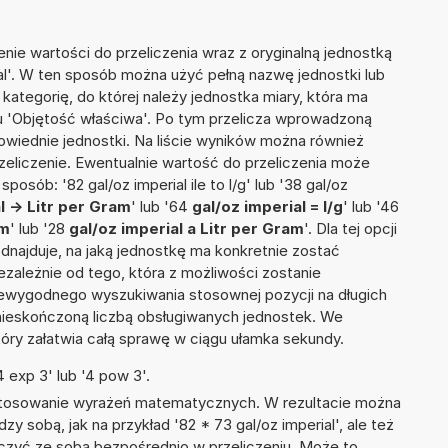
nie wartości do przeliczenia wraz z oryginalną jednostką
ial'. W ten sposób można użyć pełną nazwę jednostki lub
a kategorię, do której należy jednostka miary, która ma
u 'Objętość właściwa'. Po tym przelicza wprowadzoną
wiednie jednostki. Na liście wyników można również
liczenie. Ewentualnie wartość do przeliczenia może
sób: '82 gal/oz imperial ile to l/g' lub '38 gal/oz
l -> Litr per Gram
' lub '64
gal/oz imperial = l/g
' lub '46
am
' lub '28
gal/oz imperial a Litr per Gram
'. Dla tej opcji
dnajduje, na jaką jednostkę ma konkretnie zostać
zależnie od tego, która z możliwości zostanie
iewygodnego wyszukiwania stosownej pozycji na długich
i nieskończoną liczbą obsługiwanych jednostek. We
tóry załatwia całą sprawę w ciągu ułamka sekundy.
 exp 3' lub '4 pow 3'.
 stosowanie wyrażeń matematycznych. W rezultacie można
zy sobą, jak na przykład '82 * 73 gal/oz imperial', ale też
ączyć ze sobą bezpośrednio w przeliczeniu. Może to