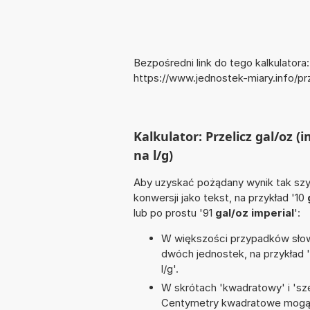
Bezpośredni link do tego kalkulatora:
https://www.jednostek-miary.info/pr
Kalkulator: Przelicz gal/oz (
na l/g)
Aby uzyskać pożądany wynik tak szyb
konwersji jako tekst, na przykład '10
lub po prostu '91
gal/oz imperial
':
W większości przypadków słowo
dwóch jednostek, na przykład 
l/g'.
W skrótach 'kwadratowy' i 'sze
Centymetry kwadratowe mogą 