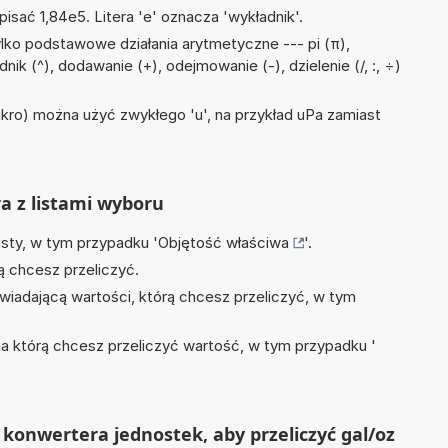
isać 1,84e5. Litera 'e' oznacza 'wykładnik'.
lko podstawowe działania arytmetyczne --- pi (π),
nik (^), dodawanie (+), odejmowanie (-), dzielenie (/, :, ÷)
mikro) można użyć zwykłego 'u', na przykład uPa zamiast
ra z listami wyboru
isty, w tym przypadku '
Objętość właściwa
'.
ą chcesz przeliczyć.
wiadającą wartości, którą chcesz przeliczyć, w tym
na którą chcesz przeliczyć wartość, w tym przypadku '
konwertera jednostek, aby przeliczyć gal/oz