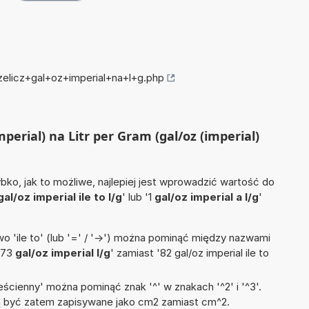
zelicz+gal+oz+imperial+na+l+g.php
imperial) na Litr per Gram (gal/oz (imperial)
ko, jak to możliwe, najlepiej jest wprowadzić wartość do
gal/oz imperial ile to l/g
' lub '1
gal/oz imperial a l/g
'
 'ile to' (lub '=' / '->') można pominąć między nazwami
'73
gal/oz imperial l/g
' zamiast '82 gal/oz imperial ile to
ścienny' można pominąć znak '^' w znakach '^2' i '^3'.
być zatem zapisywane jako cm2 zamiast cm^2.