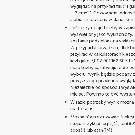
wyglądać na przykład tak: '1 g
= ? cm^3'. Oczywiście jednos
siebie i mieć sens w danej komb
Jeśli przy opcji 'Liczby w zap
wyświetlony jako wykładniczy. 
zostanie podzielona na wykładnik
W przypadku urządzeń, dla któr
przykład w kalkulatorach kie
liczb jako 7,897 901 162 697 E
małe liczby są łatwiejsze do o
wyboru, wynik będzie podany 
powyższego przykładu wygląda
Niezależnie od sposobu wyświe
miejsc. Powinno to być wystarc
W razie potrzeby wynik można za
ma to sens.
Można również używać funkcji m
i exp. Przykład: sqrt(4), tan(90°
acos(1) lub atan(1/4)