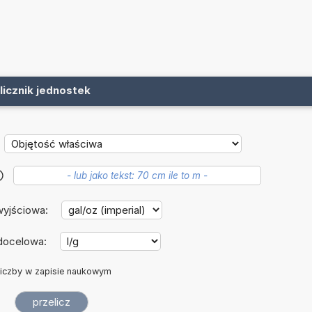
licznik jednostek
?
wyjściowa:
docelowa:
iczby w zapisie naukowym