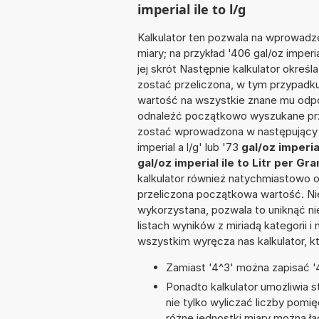
imperial ile to l/g
Kalkulator ten pozwala na wprowadze
miary; na przykład '406 gal/oz imper
jej skrót Następnie kalkulator określ
zostać przeliczona, w tym przypadk
wartość na wszystkie znane mu odpo
odnaleźć początkowo wyszukane prze
zostać wprowadzona w następujący spo
imperial a l/g' lub '73
gal/oz imperia
gal/oz imperial ile to Litr per Gr
kalkulator również natychmiastowo o
przeliczona początkowa wartość. Nie
wykorzystana, pozwala to uniknąć n
listach wyników z miriadą kategorii 
wszystkim wyręcza nas kalkulator, k
Zamiast '4^3' można zapisać '4
Ponadto kalkulator umożliwia
nie tylko wyliczać liczby pomięd
różne jednostki miary można ł