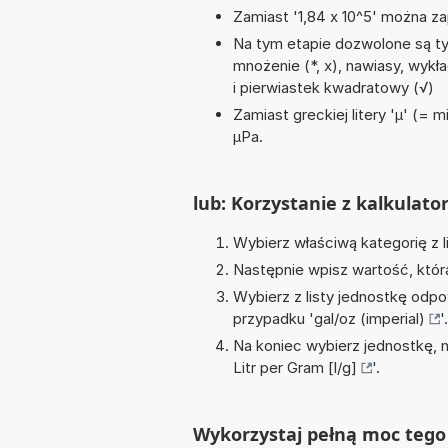
Zamiast '1,84 x 10^5' można zap
Na tym etapie dozwolone są ty
mnożenie (*, x), nawiasy, wykład
i pierwiastek kwadratowy (√)
Zamiast greckiej litery 'µ' (= 
µPa.
lub: Korzystanie z kalkulato
Wybierz właściwą kategorię z l
Następnie wpisz wartość, któr
Wybierz z listy jednostkę odpo
przypadku '
gal/oz (imperial)
'.
Na koniec wybierz jednostkę, 
Litr per Gram [l/g]
'.
Wykorzystaj pełną moc tego 