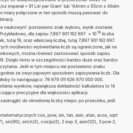
al/oz imperial + 91 Litr per Gram' lub '64mm x 55cm x 46dm
tki miary połączone w ten sposób muszą pasować do
inacji.
isie naukowym' postawiono znak wyboru, wynik zostanie
19
Przykładowo, dla zapisu 7,897 901 162 697
×
10
liczba
, tutaj 19, oraz właściwą liczbę, tutaj 7,897 901 162 697.
ych możliwości wyświetlania liczb są ograniczone, jak na
szonkowych, można również zastosować sposób zapisu
+19. Dzięki temu w szczególności bardzo duże oraz bardzo
dczytania. Jeśli w tym miejscu nie postawiono znaku
zgodnie ze zwyczajowym sposobem zapisywania liczb. Dla
łoby to następująco: 78 979 011 626 970 000 000.
tlania wyników, największa dokładność kalkulatora to 14
zająco precyzyjne dla większości aplikacji.
okrąglić do określonej liczby miejsc po przecinku, jeśli
atematycznych cos, pow, sin, tan, asin, atan, acos, sqrt
), sin(90), sin(π/2), cos(pi/2), 2 exp 3, asin(1/2), 3 pow 2,